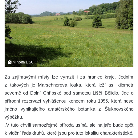
Minolta DSC
Za zajímavými místy lze vyrazit i za hranice kraje. Jedním
z takových je Marschnerova louka, která leží asi kilometr
severně od Dolní Chřibské pod samotou Liščí Bělidlo. Jde o
přírodní rezervaci vyhlášenou koncem roku 1995, která nese
jméno vynikajícího amatérského botanika z Šluknovského
výběžku.
„V tuto chvíli samozřejmě příroda usíná, ale na jaře bude opět
k vidění řada druhů, které jsou pro tuto lokalitu charakteristické.