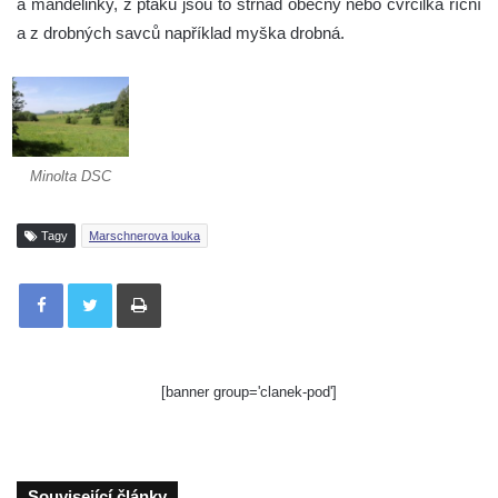
a mandelinky, z ptáků jsou to strnad obecný nebo cvrčilka říční
a z drobných savců například myška drobná.
Minolta DSC
Tagy
Marschnerova louka
Tisknout
[banner group='clanek-pod']
Související články