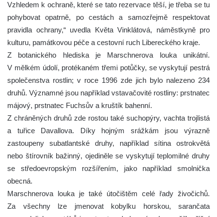
Vzhledem k ochraně, které se tato rezervace těší, je třeba se tu
pohybovat opatrně, po cestách a samozřejmě respektovat
pravidla ochrany,“ uvedla Květa Vinklátová, náměstkyně pro
kulturu, památkovou péče a cestovní ruch Libereckého kraje.
Z botanického hlediska je Marschnerova louka unikátní.
V mělkém údolí, protékaném třemi potůčky, se vyskytují pestrá
společenstva rostlin; v roce 1996 zde jich bylo nalezeno 234
druhů. Významné jsou například vstavačovité rostliny: prstnatec
májový, prstnatec Fuchsův a kruštík bahenní.
Z chráněných druhů zde rostou také suchopýry, vachta trojlistá
a tuřice Davallova. Díky hojným srážkám jsou výrazně
zastoupeny subatlantské druhy, například sítina ostrokvětá
nebo štírovník bažinný, ojediněle se vyskytují teplomilné druhy
se středoevropským rozšířením, jako například smolnička
obecná.
Marschnerova louka je také útočištěm celé řady živočichů.
Za všechny lze jmenovat kobylku horskou, sarančata