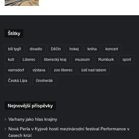
Štítky
bílí tygři
divadlo
Děčín
hokej
kniha
koncert
kult
Liberec
liberecký kraj
muzeum
Rumburk
sport
varnsdorf
výstava
zoo liberec
ústí nad labem
Česká Lípa
činoherák
Nejnovější příspěvky
Varhany jako hlas krajiny
Nová Perla v Kyjově hostí mezinárodní festival Performance v
časech krizí