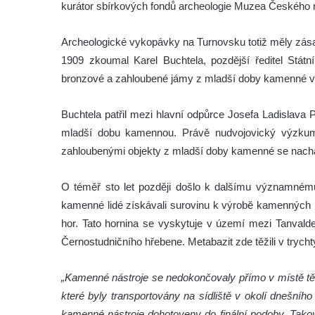
kurátor sbírkových fondů archeologie Muzea Českého r
Archeologické vykopávky na Turnovsku totiž měly zása
1909 zkoumal Karel Buchtela, pozdější ředitel Státn
bronzové a zahloubené jámy z mladší doby kamenné v
Buchtela patřil mezi hlavní odpůrce Josefa Ladislava
mladší dobu kamennou. Právě nudvojovický výzkum 
zahloubenými objekty z mladší doby kamenné se nacház
O téměř sto let později došlo k dalšímu významnému 
kamenné lidé získávali surovinu k výrobě kamenných n
hor. Tato hornina se vyskytuje v území mezi Tanval
Černostudničního hřebene. Metabazit zde těžili v trych
„Kamenné nástroje se nedokončovaly přímo v místě těž
které byly transportovány na sídliště v okolí dnešníh
kamenné nástroje dohotoveny do finální podoby. Takov