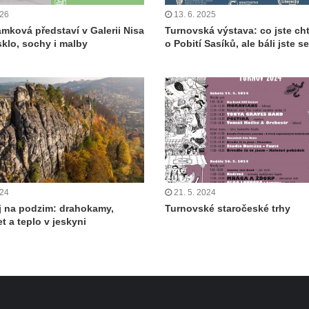
026
13. 6. 2025
ámková představí v Galerii Nisa
Turnovská výstava: co jste cht
sklo, sochy i malby
o Pobití Sasíků, ale báli jste s
024
21. 5. 2024
j na podzim: drahokamy,
Turnovské staročeské trhy
t a teplo v jeskyni