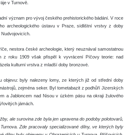
áje v Turnově.
dní význam pro vývoj českého prehistorického bádání. V roce
ího archeologického ústavu v Praze, sídlištní vrstvy z doby
 Nudvojovicích.
 Píče, nestora české archeologie, který neuznával samostatnou
z roku 1909 však přispěl k vyvrácení Píčovy teorie: nad
ela kulturní vrstva z mladší doby bronzové.
objevu: byly nalezeny lomy, ze kterých již od střední doby
ástrojů, zejména seker. Byl tometabazit z podhůří Jizerských
dem a Jabloncem nad Nisou v úzkém pásu na okraji žulového
týřovitých jámách.
by, ale surovina zde byla jen upravena do podoby polotovarů,
o Turnova. Zde pracovaly specializované dílny, ve kterých byly
é dílny byly objeveny v Ohrazenicích u Turnova, Příšovicích,