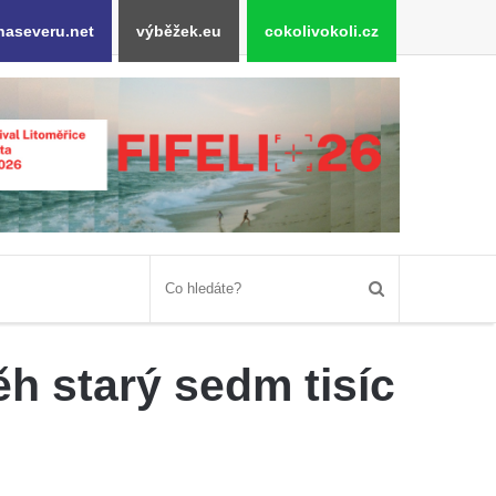
naseveru.net
výběžek.eu
cokolivokoli.cz
h starý sedm tisíc