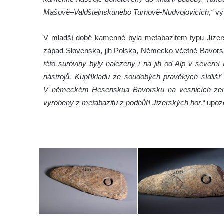
Mašově–Valdštejnskunebo Turnově-Nudvojovicích,“
vyp
V mladší době kamenné byla metabazitem typu Jizers
západ Slovenska, jih Polska, Německo včetně Bavor
této suroviny byly nalezeny i na jih od Alp v severní 
nástrojů. Kupříkladu ze soudobých pravěkých sídlišť 
V německém Hesenskua Bavorsku na vesnicích zeměd
vyrobeny z metabazitu z podhůří Jizerských hor,“
upozo