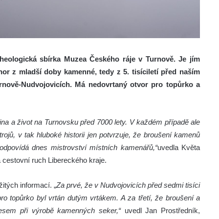
eologická sbírka Muzea Českého ráje v Turnově. Je jím
or z mladší doby kamenné, tedy z 5. tisíciletí před naším
Turnově-Nudvojovicích. Má nedovrtaný otvor pro topůrko a
jina a život na Turnovsku před 7000 lety. V každém případě ale
ojů, v tak hluboké historii jen potvrzuje, že broušení kamenů
u odpovídá dnes mistrovství místních kamenářů,“
uvedla Květa
 cestovní ruch Libereckého kraje.
itých informací. „
Za prvé, že v Nudvojovicích před sedmi tisíci
ro topůrko byl vrtán dutým vrtákem. A za třetí, že broušení a
cesem při výrobě kamenných seker,“
uvedl Jan Prostředník,