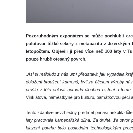
Pozoruhodným exponátem se může pochlubit arch
polotovar těžké sekery z metabazitu z Jizerských h
letopočtem. Objevili ji před více než 100 lety v 
pouze hrubě otesaný povrch.
„Asi si málokdo z nás umí představit, jak vypadala kra
doložení broušení kamenů, byť za účelem výroby nástr
prošlo v této oblasti opravdu dlouhou historií a tom
Vinklátová, náměstkyně pro kulturu, památkovou péči a
Tento zdánlivě nevzhledný předmět přináší několik důlež
lety pracovala kamenářská dílna. Za druhé, že otvor p
hlazení povrhu bylo posledním technologickým pro