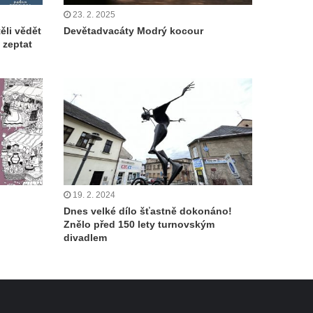
23. 2. 2025
ěli vědět
Devětadvacáty Modrý kocour
e zeptat
19. 2. 2024
Dnes velké dílo šťastně dokonáno!
Znělo před 150 lety turnovským
divadlem