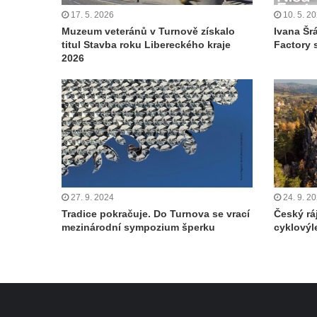
17. 5. 2026
10. 5. 2
Muzeum veteránů v Turnově získalo
Ivana Šr
titul Stavba roku Libereckého kraje
Factory 
2026
27. 9. 2024
24. 9. 2
Tradice pokračuje. Do Turnova se vrací
Český rá
mezinárodní sympozium šperku
cyklovýle