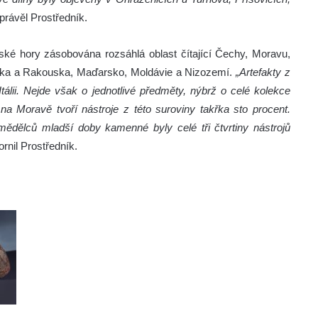
rávěl Prostředník.
ké hory zásobována rozsáhlá oblast čítající Čechy, Moravu,
ska a Rakouska, Maďarsko, Moldávie a Nizozemí.
„Artefakty z
Itálii. Nejde však o jednotlivé předměty, nýbrž o celé kolekce
na Moravě tvoří nástroje z této suroviny takřka sto procent.
ělců mladší doby kamenné byly celé tři čtvrtiny nástrojů
rnil Prostředník.