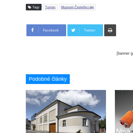
Tagy
Turnov
Muzeum Českého ráje
Tisknout
Facebook
Twitter
[banner g
Podobné články