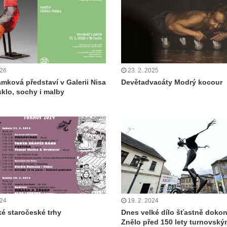
026
23. 2. 2025
ámková představí v Galerii Nisa
Devětadvacáty Modrý kocour
sklo, sochy i malby
024
19. 2. 2024
é staročeské trhy
Dnes velké dílo šťastně doko
Znělo před 150 lety turnovský