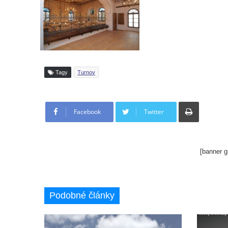
Tagy
Turnov
Tisknout
Facebook
Twitter
[banner g
Podobné články