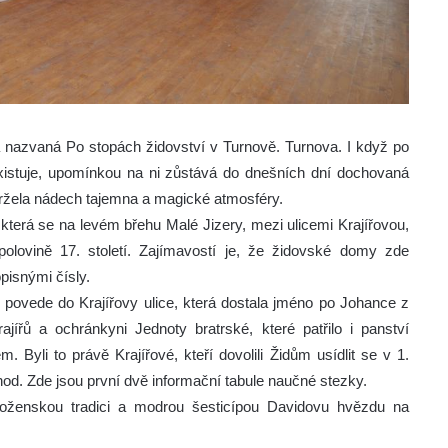
 nazvaná Po stopách židovství v Turnově. Turnova. I když po
xistuje, upomínkou na ni zůstává do dnešních dní dochovaná
držela nádech tajemna a magické atmosféry.
 která se na levém břehu Malé Jizery, mezi ulicemi Krajířovou,
olovině 17. století. Zajímavostí je, že židovské domy zde
isnými čísly.
e povede do Krajířovy ulice, která dostala jméno po Johance z
ajířů a ochránkyni Jednoty bratrské, které patřilo i panství
 Byli to právě Krajířové, kteří dovolili Židům usídlit se v 1.
hod. Zde jsou první dvě informační tabule naučné stezky.
oženskou tradici a modrou šesticípou Davidovu hvězdu na