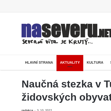
HLAVNÍ STRANA
AKTUALITY
KULTURA
Naučná stezka v T
židovských obyvat
redakce
3. 10. 2022