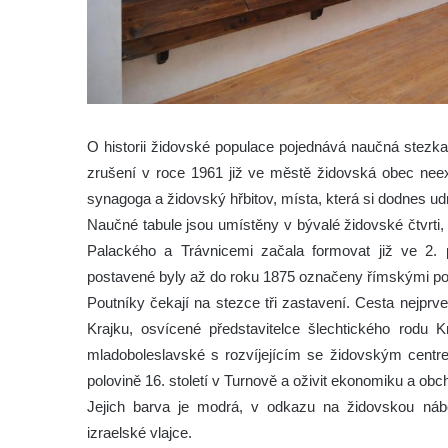
O historii židovské populace pojednává naučná stezka
zrušení v roce 1961 již ve městě židovská obec nee
synagoga a židovský hřbitov, místa, která si dodnes u
Naučné tabule jsou umístěny v bývalé židovské čtvrti,
Palackého a Trávnicemi začala formovat již ve 2. p
postavené byly až do roku 1875 označeny římskými pop
Poutníky čekají na stezce tři zastavení. Cesta nejprv
Krajku, osvícené představitelce šlechtického rodu Kr
mladoboleslavské s rozvíjejícím se židovským centrem.
polovině 16. století v Turnově a oživit ekonomiku a obc
Jejich barva je modrá, v odkazu na židovskou náb
izraelské vlajce.