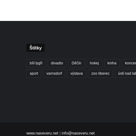
Štítky
bílí tygři
divadlo
Děčín
hokej
kniha
koncer
sport
varnsdorf
výstava
zoo liberec
ústí nad l
www.naseveru.net
|
info@naseveru.net