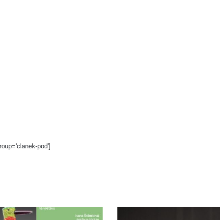
roup='clanek-pod']