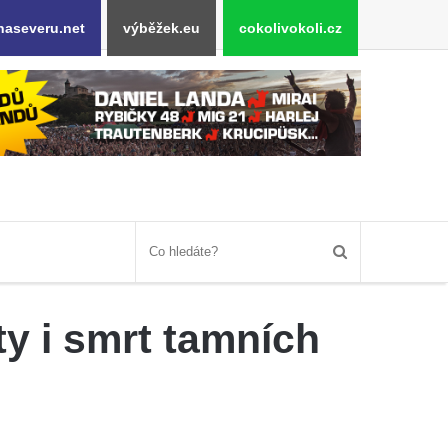
naseveru.net
výběžek.eu
cokolivokoli.cz
y i smrt tamních