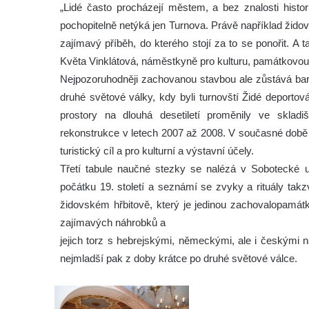
„Lidé často procházejí městem, a bez znalosti histor
pochopitelně netýká jen Turnova. Právě například žido
zajímavý příběh, do kterého stojí za to se ponořit. A 
Květa Vinklátová, náměstkyně pro kulturu, památkovou 
Nejpozoruhodněji zachovanou stavbou ale zůstává bar
druhé světové války, kdy byli turnovští Židé deporto
prostory na dlouhá desetiletí proměnily ve skladi
rekonstrukce v letech 2007 až 2008. V současné době 
turistický cíl a pro kulturní a výstavní účely.
Třetí tabule naučné stezky se nalézá v Sobotecké ul
počátku 19. století a seznámí se zvyky a rituály tak
židovském hřbitově, který je jedinou zachovalopamá
zajímavých náhrobků a
jejich torz s hebrejskými, německými, ale i českými n
nejmladší pak z doby krátce po druhé světové válce.