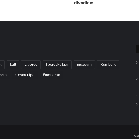
divadlem
t
kult
Liberec
liberecký kraj
muzeum
Rumburk
abem
Česká Lípa
činoherák
we