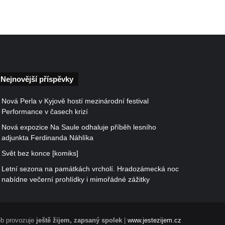
Nejnovější příspěvky
Nová Perla v Kyjově hostí mezinárodní festival
Performance v časech krizí
Nová expozice Na Saule odhaluje příběh lesního
adjunkta Ferdinanda Náhlíka
Svět bez konce [komiks]
Letní sezona na památkách vrcholí. Hradozámecká noc
nabídne večerní prohlídky i mimořádné zážitky
b provozuje
ještě žijem, zapsaný spolek
|
www.jestezijem.cz