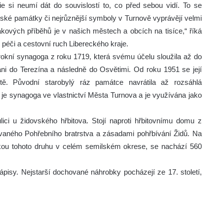
ie si neumí dát do souvislostí to, co před sebou vidí. To se
vské památky či nejrůznější symboly v Turnově vyprávějí velmi
takových příběhů je v našich městech a obcích na tisíce,“ říká
péči a cestovní ruch Libereckého kraje.
okní synagoga z roku 1719, která svému účelu sloužila až do
váni do Terezína a následně do Osvětimi. Od roku 1951 se její
ště. Původní starobylý ráz památce navrátila až rozsáhlá
je synagoga ve vlastnictví Města Turnova a je využívána jako
ici u židovského hřbitova. Stojí naproti hřbitovnímu domu z
zvaného Pohřebního bratrstva a zásadami pohřbívání Židů. Na
tkou tohoto druhu v celém semilském okrese, se nachází 560
ápisy. Nejstarší dochované náhrobky pocházejí ze 17. století,