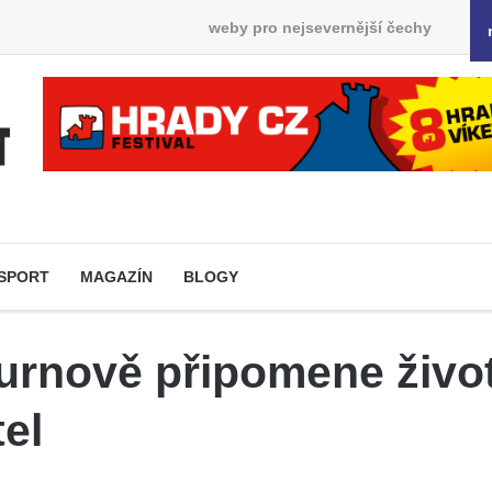
weby pro nejsevernější čechy
SPORT
MAGAZÍN
BLOGY
urnově připomene život
el