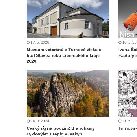
17. 5. 2026
10. 5. 2
Muzeum veteránů v Turnově získalo
Ivana Šr
titul Stavba roku Libereckého kraje
Factory 
2026
24. 9. 2024
21. 5. 2
Český ráj na podzim: drahokamy,
Turnovsk
cyklovýlet a teplo v jeskyni