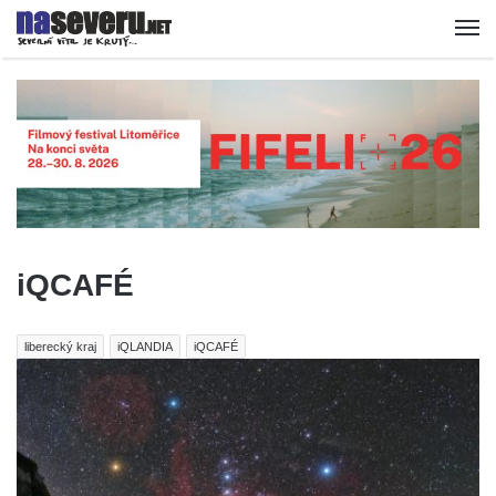
iQCAFÉ
liberecký kraj
iQLANDIA
iQCAFÉ