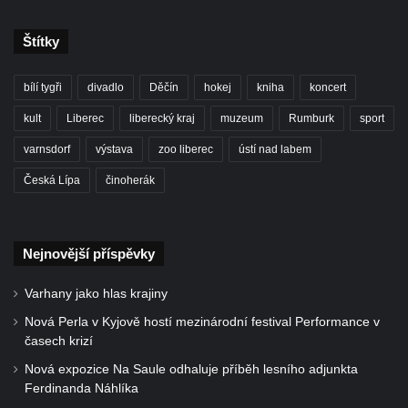
Štítky
bílí tygři
divadlo
Děčín
hokej
kniha
koncert
kult
Liberec
liberecký kraj
muzeum
Rumburk
sport
varnsdorf
výstava
zoo liberec
ústí nad labem
Česká Lípa
činoherák
Nejnovější příspěvky
Varhany jako hlas krajiny
Nová Perla v Kyjově hostí mezinárodní festival Performance v
časech krizí
Nová expozice Na Saule odhaluje příběh lesního adjunkta
Ferdinanda Náhlíka