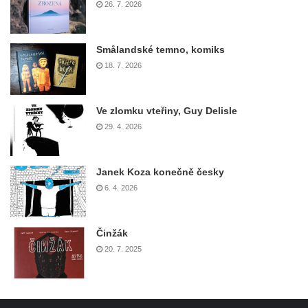
26. 7. 2026
Smålandské temno, komiks
18. 7. 2026
Ve zlomku vteřiny, Guy Delisle
29. 4. 2026
Janek Koza konečně česky
6. 4. 2026
Činžák
20. 7. 2025