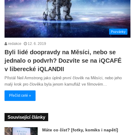
Pozvánky
redakce
12. 6. 2019
Byli lidé doopravdy na Měsíci, nebo se
jednalo o podvrh? Dozvíte se na iQCAFÉ
v liberecké iQLANDII
Přistál Neil Armstrong jako úplně první člověk na Měsíci, nebo jeho
malý krok pro člověka byla jenom kamufláž ve filmovém…
Přečíst celé »
Související články
Máte co číst? [fotky, komiks i napětí]