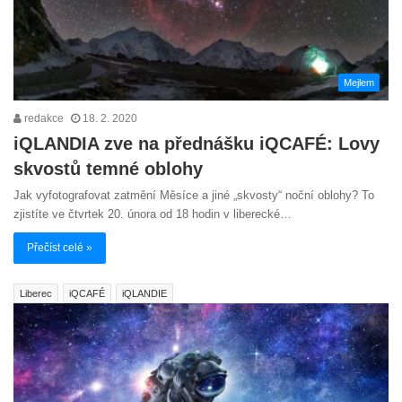
Mejlem
redakce
18. 2. 2020
iQLANDIA zve na přednášku iQCAFÉ: Lovy
skvostů temné oblohy
Jak vyfotografovat zatmění Měsíce a jiné „skvosty“ noční oblohy? To
zjistíte ve čtvrtek 20. února od 18 hodin v liberecké…
Přečíst celé »
Liberec
iQCAFÉ
iQLANDIE