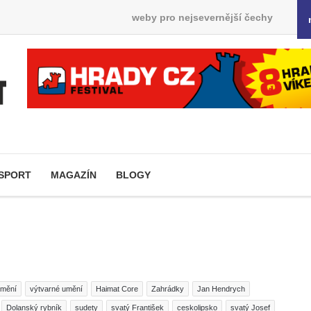
weby pro nejsevernější čechy
SPORT
MAGAZÍN
BLOGY
umění
výtvarné umění
Haimat Core
Zahrádky
Jan Hendrych
Dolanský rybník
sudety
svatý František
ceskolipsko
svatý Josef