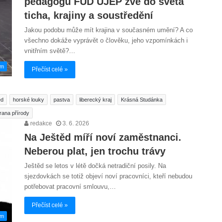
pedagogů FUD UJEP zve do světa
ticha, krajiny a soustředění
Jakou podobu může mít krajina v současném umění? A co
všechno dokáže vyprávět o člověku, jeho vzpomínkách i
vnitřním světě?…
em
Přečíst celé »
ěd
horské louky
pastva
liberecký kraj
Krásná Studánka
rana přírody
redakce
3. 6. 2026
Na Ještěd míří noví zaměstnanci.
Neberou plat, jen trochu trávy
Ještěd se letos v létě dočká netradiční posily. Na
sjezdovkách se totiž objeví noví pracovníci, kteří nebudou
potřebovat pracovní smlouvu,…
Přečíst celé »
em