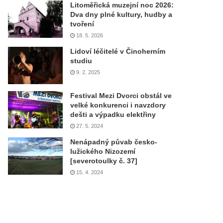
Litoměřická muzejní noc 2026:
Dva dny plné kultury, hudby a
tvoření
18. 5. 2026
Lidoví léčitelé v Činoherním
studiu
9. 2. 2025
Festival Mezi Dvorci obstál ve
velké konkurenci i navzdory
dešti a výpadku elektřiny
27. 5. 2024
Nenápadný půvab česko-
lužického Nizozemí
[severotoulky č. 37]
15. 4. 2024