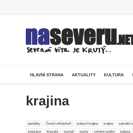
HLAVNÍ STRANA
AKTUALITY
KULTURA
krajina
památky
České středohoří
kulturní krajina
krajina
sakrální 
inspirace
Kravaře
sochař
sochy
veřejné umění
kultura