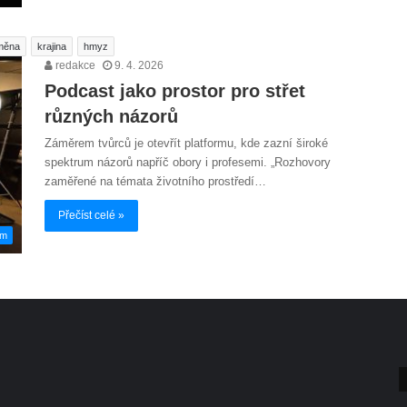
změna
krajina
hmyz
redakce
9. 4. 2026
Podcast jako prostor pro střet
různých názorů
Záměrem tvůrců je otevřít platformu, kde zazní široké
spektrum názorů napříč obory i profesemi. „Rozhovory
zaměřené na témata životního prostředí…
Přečíst celé »
em