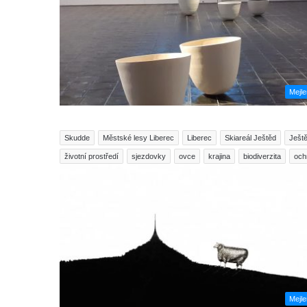
Mejl
Skudde
Městské lesy Liberec
Liberec
Skiareál Ještěd
Ješt
životní prostředí
sjezdovky
ovce
krajina
biodiverzita
och
Mejl