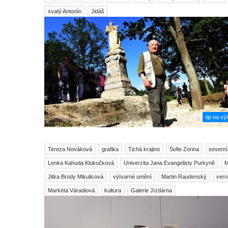
svatý Antonín
Jidáš
tip na výl
Tereza Nováková
grafika
Tichá krajino
Sofie Zorina
severn
Lenka Kahuda Klokočková
Univerzita Jana Evangelisty Purkyně
M
Jitka Brody Mikulicová
výtvarné umění
Martin Raudenský
vern
Markéta Váradiová
kultura
Galerie Jízdárna