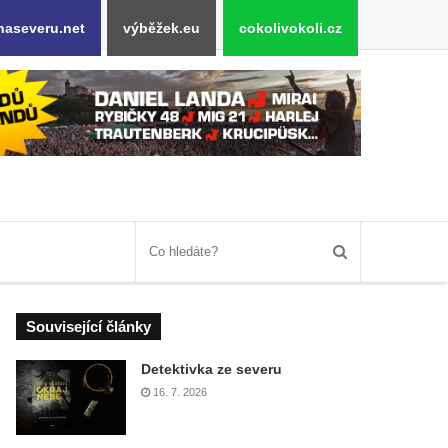
naseveru.net
výběžek.eu
cokolivokoli.cz
Související články
Detektivka ze severu
16. 7. 2026