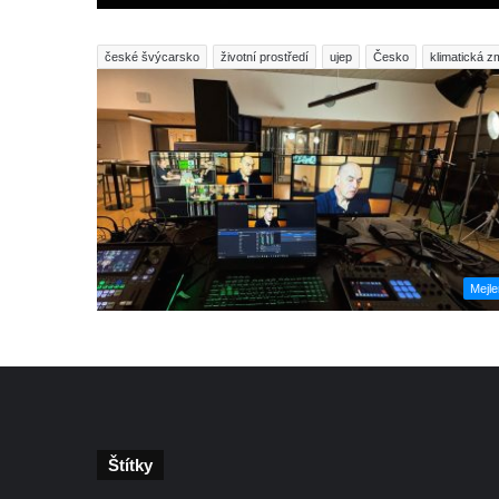
české švýcarsko
životní prostředí
ujep
Česko
klimatická 
Mejl
Štítky