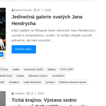
Marek Douša
25. 7. 2026
Jedinečná galerie svatých Jana
Hendrycha
Když najdete na Wikipedii heslo věnované Janu Hendrychovi,
sochaři a restaurátorovi, uvidíte, že tenhle chlápek vytvořil
jedinečné, ale také rozsáhlé…
Přečíst celé »
et
í Čechy
malba
současné umění
objekty
FUD UJEP
artin Kuriš
krajina
Miroslav Lörincz
sochařství
isáž
instalace
Lada Semecká
výstava
Katedra výtvarné praxe
redakce
13. 7. 2026
Tichá krajino. Výstava sedmi