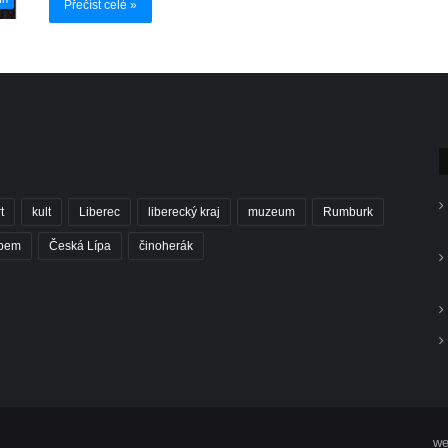
Přečíst celé »
t
kult
Liberec
liberecký kraj
muzeum
Rumburk
abem
Česká Lípa
činoherák
we