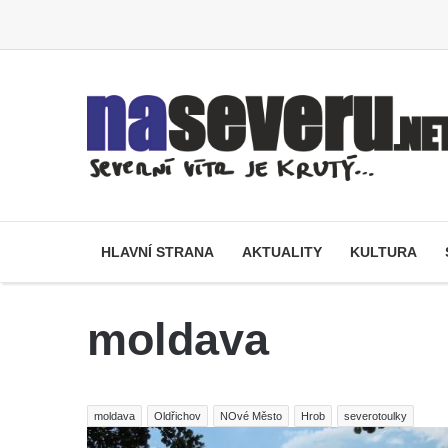
HLAVNÍ STRANA
AKTUALITY
KULTURA
moldava
moldava
Oldřichov
NOvé Město
Hrob
severotoulky