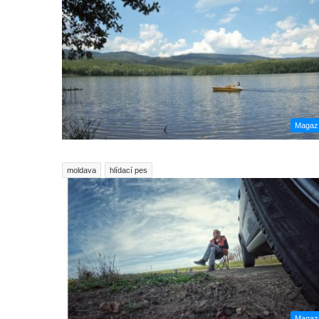
Magaz
moldava
hlídací pes
Magaz