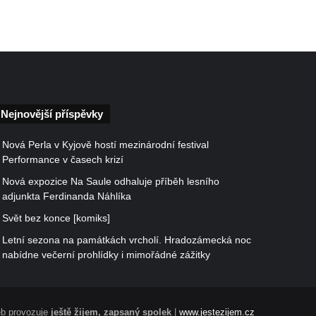
Nejnovější příspěvky
Nová Perla v Kyjově hostí mezinárodní festival
Performance v časech krizí
Nová expozice Na Saule odhaluje příběh lesního
adjunkta Ferdinanda Náhlíka
Svět bez konce [komiks]
Letní sezona na památkách vrcholí. Hradozámecká noc
nabídne večerní prohlídky i mimořádné zážitky
b provozuje
ještě žijem, zapsaný spolek
|
www.jestezijem.cz