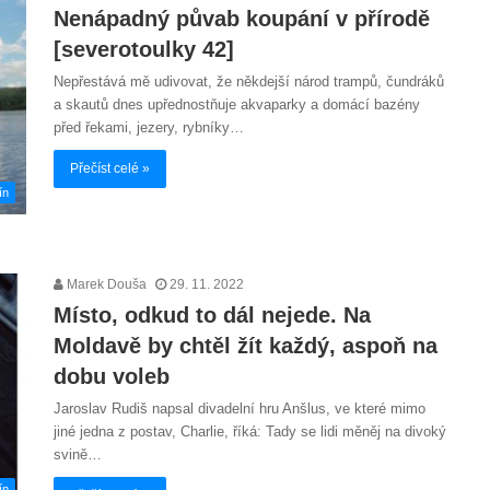
Nenápadný půvab koupání v přírodě
[severotoulky 42]
Nepřestává mě udivovat, že někdejší národ trampů, čundráků
a skautů dnes upřednostňuje akvaparky a domácí bazény
před řekami, jezery, rybníky…
Přečíst celé »
ín
Marek Douša
29. 11. 2022
Místo, odkud to dál nejede. Na
Moldavě by chtěl žít každý, aspoň na
dobu voleb
Jaroslav Rudiš napsal divadelní hru Anšlus, ve které mimo
jiné jedna z postav, Charlie, říká: Tady se lidi měněj na divoký
svině…
ín