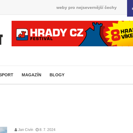
weby pro nejsevernější čechy
SPORT
MAGAZÍN
BLOGY
Jan Civín
8. 7. 2024