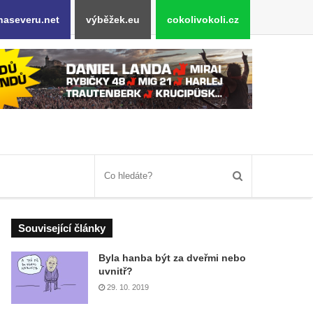
naseveru.net
výběžek.eu
cokolivokoli.cz
Související články
Byla hanba být za dveřmi nebo
uvnitř?
29. 10. 2019