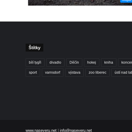
Štítky
bílí tygři
divadlo
Děčín
hokej
kniha
koncer
sport
varnsdorf
výstava
zoo liberec
ústí nad l
www.naseveru.net
|
info@naseveru.net