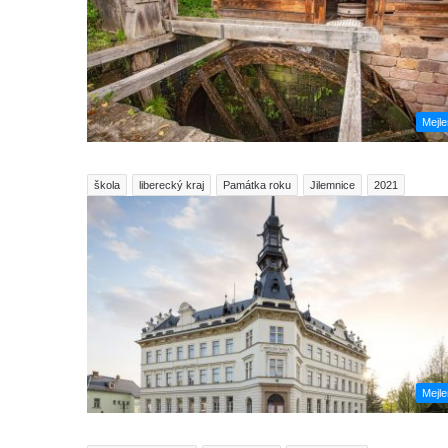
Mejl
škola
liberecký kraj
Památka roku
Jilemnice
2021
Mejl