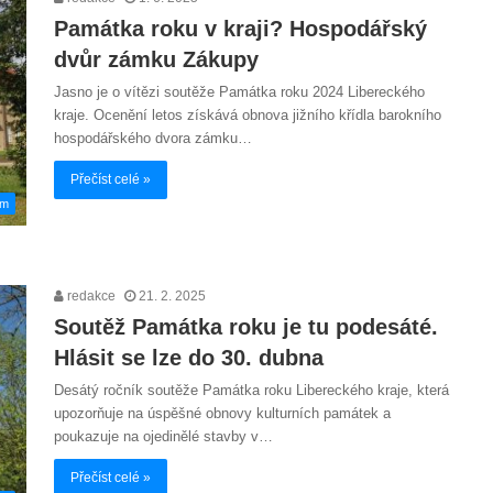
Památka roku v kraji? Hospodářský
dvůr zámku Zákupy
Jasno je o vítězi soutěže Památka roku 2024 Libereckého
kraje. Ocenění letos získává obnova jižního křídla barokního
hospodářského dvora zámku…
Přečíst celé »
em
redakce
21. 2. 2025
Soutěž Památka roku je tu podesáté.
Hlásit se lze do 30. dubna
Desátý ročník soutěže Památka roku Libereckého kraje, která
upozorňuje na úspěšné obnovy kulturních památek a
poukazuje na ojedinělé stavby v…
Přečíst celé »