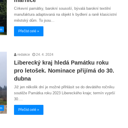
Církevní památky, barokní sousoší, bývalá barokní textilní
manufaktura adaptovaná na objekt k bydlení a raně klasicistní
městský dům. To jsou…
em
Přečíst celé »
redakce
24. 4. 2024
Liberecký kraj hledá Památku roku
pro letošek. Nominace přijímá do 30.
dubna
Již jen několik dní je možné přihlásit se do devátého ročníku
soutěže Památka roku 2023 Libereckého kraje; termín vyprší
30.…
em
Přečíst celé »