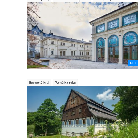
Mejl
liberecký kraj
Památka roku