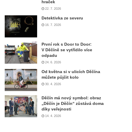
hraček
22. 7. 2026
Detektivka ze severu
16. 7. 2026
První rok s Door to Door:
V Děčíně se vytřídilo více
odpadu
24. 6. 2026
Od května si v ulicích Děčína
můžete půjčit kolo
30. 4. 2026
Děčín má nový symbol: obraz
„Děčín je Děčín“ zůstává doma
díky veřejnosti
14. 4. 2026