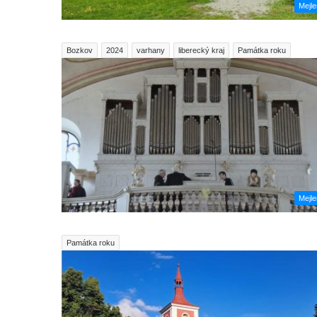
Mejl
Bozkov
2024
varhany
liberecký kraj
Památka roku
Mejl
Památka roku