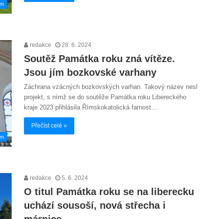
em
redakce
28. 6. 2024
Soutěž Památka roku zná vítěze.
Jsou jím bozkovské varhany
Záchrana vzácných bozkovských varhan. Takový název nesl
projekt, s nímž se do soutěže Památka roku Libereckého
kraje 2023 přihlásila Římskokatolická farnost…
Přečíst celé »
em
redakce
5. 6. 2024
O titul Památka roku se na liberecku
uchází sousoší, nová střecha i
márnice