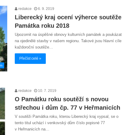
redakce
6. 9. 2019
Liberecký kraj ocení výherce soutěže
Památka roku 2018
Upozornit na úspěšné obnovy kulturních památek a poukázat
na ojedinělé stavby v našem regionu. Takové jsou hlavní cíle
každoroční soutěže…
Přečíst celé »
em
redakce
10. 7. 2019
O Památku roku soutěží s novou
střechou i dům čp. 77 v Heřmanicích
V soutěži Památka roku, kterou Liberecký kraj vypsal, se o
tento titul uchází i venkovský dům číslo popisné 77
v Heřmanicích na…