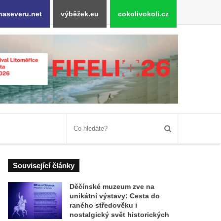
naseveru.net
výběžek.eu
cokolivokoli.cz
Související články
Děčínské muzeum zve na
unikátní výstavy: Cesta do
raného středověku i
nostalgický svět historických