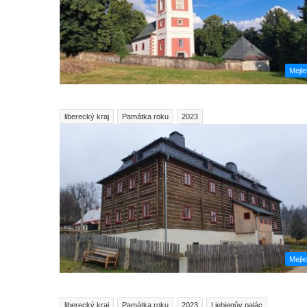
Mejl
liberecký kraj
Památka roku
2023
Mejl
liberecký kraj
Památka roku
2023
Liebiegův palác