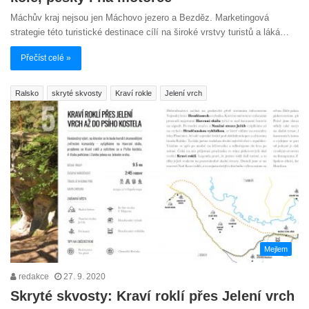
Máchův kraj nejsou jen Máchovo jezero a Bezděz. Marketingová
strategie této turistické destinace cílí na široké vrstvy turistů a láká…
Přečíst celé »
Ralsko
skryté skvosty
Kraví rokle
Jelení vrch
Mejlem
redakce
27. 9. 2020
Skryté skvosty: Kraví roklí přes Jelení vrch