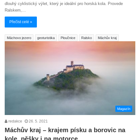
dlouhý cyklistický výlet, který je ideální pro horská kola. Provede
Ralskem,…
Přečíst celé »
Máchovo jezero
geoturistika
Ploučnice
Ralsko
Máchův kraj
Magazín
redakce
26. 5. 2021
Máchův kraj – krajem písku a borovic na
kole, pěšky i na motorce