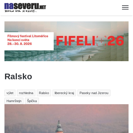
Ralsko
výlet
rozhledna
Ralsko
liberecký kraj
Paseky nad Jizerou
Hamrštejn
Špička