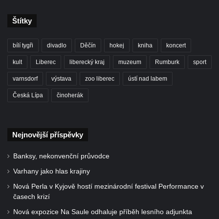
Štítky
bílí tygři
divadlo
Děčín
hokej
kniha
koncert
kult
Liberec
liberecký kraj
muzeum
Rumburk
sport
varnsdorf
výstava
zoo liberec
ústí nad labem
Česká Lípa
činoherák
Nejnovější příspěvky
Banksy, nekonvenční průvodce
Varhany jako hlas krajiny
Nová Perla v Kyjově hostí mezinárodní festival Performance v
časech krizí
Nová expozice Na Saule odhaluje příběh lesního adjunkta