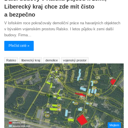
Liberecký kraj chce zde mít čisto
a bezpečno
V loňském roce pokračovaly demoliční práce na havarijních objektech
v bývalém vojenském prostoru Ralsko. I letos půjdou k zemi další
budovy. Firma…
Přečíst celé »
Ralsko
liberecký kraj
demolice
vojenský prostor
Mejlem