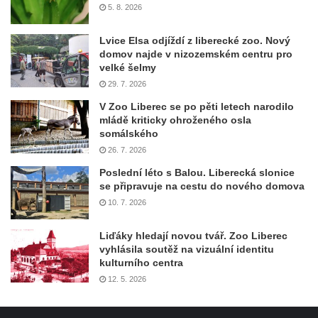
5. 8. 2026
Lvice Elsa odjíždí z liberecké zoo. Nový
domov najde v nizozemském centru pro
velké šelmy
29. 7. 2026
V Zoo Liberec se po pěti letech narodilo
mládě kriticky ohroženého osla
somálského
26. 7. 2026
Poslední léto s Balou. Liberecká slonice
se připravuje na cestu do nového domova
10. 7. 2026
Liďáky hledají novou tvář. Zoo Liberec
vyhlásila soutěž na vizuální identitu
kulturního centra
12. 5. 2026