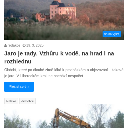
tip na výlet
redakce
19. 3. 2025
Jaro je tady. Vzhůru k vodě, na hrad i na
rozhlednu
Období, které po dlouhé zimě láká k procházkám a objevování – takové
je jaro. V Libereckém kraji se nachází nespočet…
Přečíst celé »
Ralsko
demolice