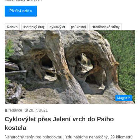
Přečíst celé »
Ralsko
liberecký kraj
cyklovýlet
psí kostel
Hradčanské stěny
Magazín
redakce
28. 7. 2021
Cyklovýlet přes Jelení vrch do Psího
kostela
Nenáročný terén pro pohodovou jízdu nabídne nenáročný, 29 kilometrů