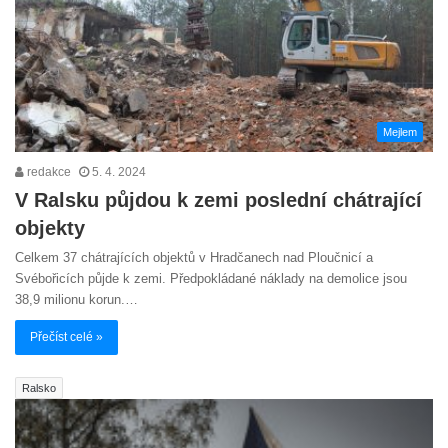
Mejlem
redakce
5. 4. 2024
V Ralsku půjdou k zemi poslední chátrající
objekty
Celkem 37 chátrajících objektů v Hradčanech nad Ploučnicí a
Svébořicích půjde k zemi. Předpokládané náklady na demolice jsou
38,9 milionu korun.…
Přečíst celé »
Ralsko