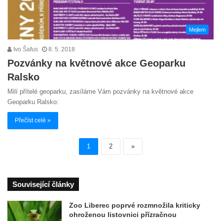
Mejlem
Ivo Šafus
8. 5. 2018
Pozvánky na květnové akce Geoparku
Ralsko
Milí přítelé geoparku, zasíláme Vám pozvánky na květnové akce
Geoparku Ralsko:
Přečíst celé »
1
2
»
Související články
Zoo Liberec poprvé rozmnožila kriticky
ohroženou listovnici přízračnou