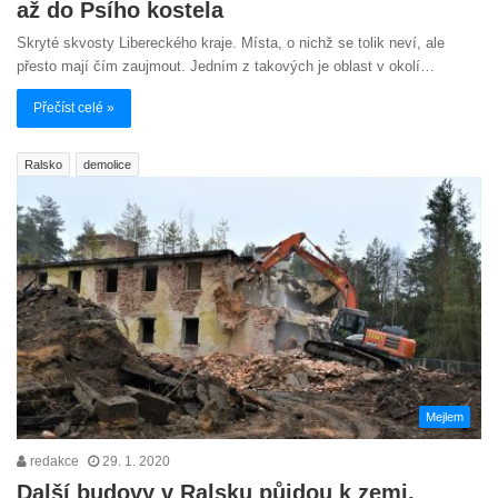
až do Psího kostela
Skryté skvosty Libereckého kraje. Místa, o nichž se tolik neví, ale
přesto mají čím zaujmout. Jedním z takových je oblast v okolí…
Přečíst celé »
Ralsko
demolice
Mejlem
redakce
29. 1. 2020
Další budovy v Ralsku půjdou k zemi,