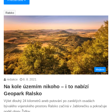
Přečíst celé »
Ralsko
Mejlem
redakce
6. 8. 2021
Na kole územím nikoho – i to nabízí
Geopark Ralsko
Výlet dlouhý 24 kilometrů aneb putování po zaniklých osadách
bývalého vojenského prostoru Ralsko začíná v Jablonečku a pokračuje
podél obory Židlov…