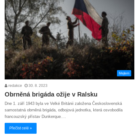
Mejlem
redakce
30. 8. 2023
Obrněná brigáda ožije v Ralsku
Dne 1. září 1943 byla ve Velké Británii založena Československá
samostatná obrněná brigáda, odbojová jednotka, která osvobodila
francouzský přístav Dunkerque.…
Přečíst celé »