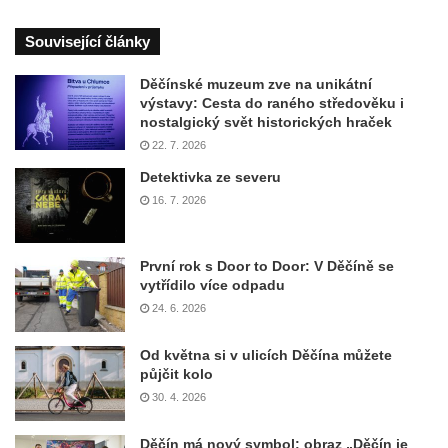
Související články
Děčínské muzeum zve na unikátní
výstavy: Cesta do raného středověku i
nostalgický svět historických hraček
22. 7. 2026
Detektivka ze severu
16. 7. 2026
První rok s Door to Door: V Děčíně se
vytřídilo více odpadu
24. 6. 2026
Od května si v ulicích Děčína můžete
půjčit kolo
30. 4. 2026
Děčín má nový symbol: obraz „Děčín je