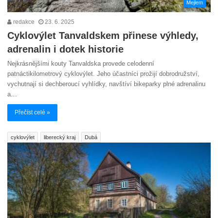
Mejlem
redakce
23. 6. 2025
Cyklovýlet Tanvaldskem přinese výhledy,
adrenalin i dotek historie
Nejkrásnějšími kouty Tanvaldska provede celodenní
patnáctikilometrový cyklovýlet. Jeho účastníci prožijí dobrodružství,
vychutnají si dechberoucí vyhlídky, navštíví bikeparky plné adrenalinu
a…
Přečíst celé »
cyklovýlet
liberecký kraj
Dubá