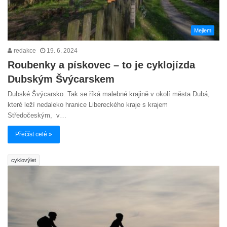
Mejlem
redakce
19. 6. 2024
Roubenky a pískovec – to je cyklojízda
Dubským Švýcarskem
Dubské Švýcarsko. Tak se říká malebné krajině v okolí města Dubá,
které leží nedaleko hranice Libereckého kraje s krajem
Středočeským, v…
Přečíst celé »
cyklovýlet