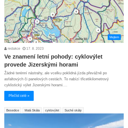
Mejlem
redakce
17. 8. 2023
Ve znamení letní pohody: cyklovýlet
provede Jizerskými horami
Žádné terénní nástrahy, ale vcelku poklidná jízda převážně po
asfaltových či panelových cestách. To nabízí třicetikilometrový
cyklistický výlet Jizerskými horami.…
Přečíst celé »
Besedice
Malá Skála
cyklovýlet
Suché skály