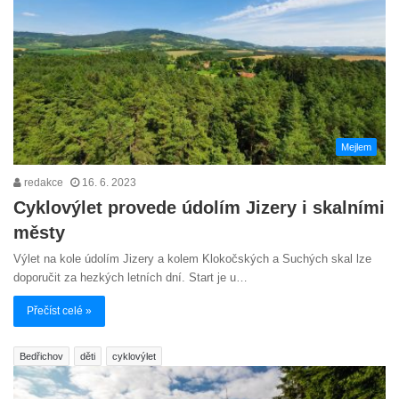
Mejlem
redakce
16. 6. 2023
Cyklovýlet provede údolím Jizery i skalními
městy
Výlet na kole údolím Jizery a kolem Klokočských a Suchých skal lze
doporučit za hezkých letních dní. Start je u…
Přečíst celé »
Bedřichov
děti
cyklovýlet