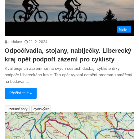
Mejlem
redakce
21. 2. 2024
Odpočívadla, stojany, nabíječky. Liberecký
kraj opět podpoří zázemí pro cyklisty
Kvalitnějších zázemí se na svých cestách dočkají cyklisté díky
podpoře Libereckého kraje. Ten opět vypsal dotační program zaměřený
na budování…
Přečíst celé »
Jizerské hory
cyklovýlet