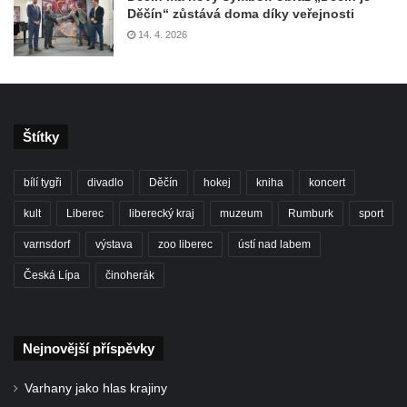
Děčín“ zůstává doma díky veřejnosti
14. 4. 2026
Štítky
bílí tygři
divadlo
Děčín
hokej
kniha
koncert
kult
Liberec
liberecký kraj
muzeum
Rumburk
sport
varnsdorf
výstava
zoo liberec
ústí nad labem
Česká Lípa
činoherák
Nejnovější příspěvky
Varhany jako hlas krajiny