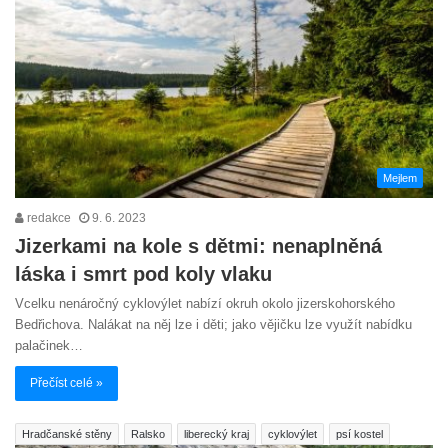
Mejlem
redakce
9. 6. 2023
Jizerkami na kole s dětmi: nenaplněná
láska i smrt pod koly vlaku
Vcelku nenáročný cyklovýlet nabízí okruh okolo jizerskohorského
Bedřichova. Nalákat na něj lze i děti; jako vějičku lze využít nabídku
palačinek…
Přečíst celé »
Hradčanské stěny
Ralsko
liberecký kraj
cyklovýlet
psí kostel