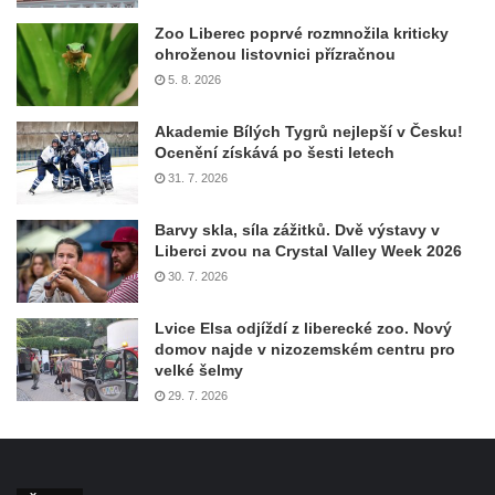
Zoo Liberec poprvé rozmnožila kriticky
ohroženou listovnici přízračnou
5. 8. 2026
Akademie Bílých Tygrů nejlepší v Česku!
Ocenění získává po šesti letech
31. 7. 2026
Barvy skla, síla zážitků. Dvě výstavy v
Liberci zvou na Crystal Valley Week 2026
30. 7. 2026
Lvice Elsa odjíždí z liberecké zoo. Nový
domov najde v nizozemském centru pro
velké šelmy
29. 7. 2026