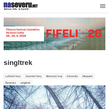
singltrek
Lužické hory
Jizerské hory
liberecký kraj
krkonoše
bikepark
Benecko
singltrek