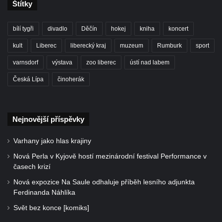
Štítky
bílí tygři
divadlo
Děčín
hokej
kniha
koncert
kult
Liberec
liberecký kraj
muzeum
Rumburk
sport
varnsdorf
výstava
zoo liberec
ústí nad labem
Česká Lípa
činoherák
Nejnovější příspěvky
Varhany jako hlas krajiny
Nová Perla v Kyjově hostí mezinárodní festival Performance v
časech krizí
Nová expozice Na Saule odhaluje příběh lesního adjunkta
Ferdinanda Náhlíka
Svět bez konce [komiks]