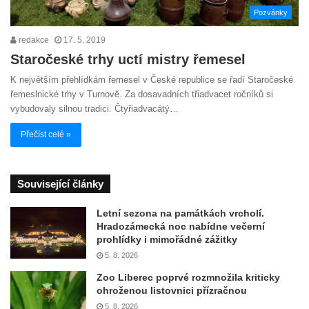
Pozvánky
redakce
17. 5. 2019
Staročeské trhy uctí mistry řemesel
K největším přehlídkám řemesel v České republice se řadí Staročeské
řemeslnické trhy v Turnově. Za dosavadních třiadvacet ročníků si
vybudovaly silnou tradici. Čtyřiadvacátý…
Přečíst celé »
Související články
Letní sezona na památkách vrcholí.
Hradozámecká noc nabídne večerní
prohlídky i mimořádné zážitky
5. 8. 2026
Zoo Liberec poprvé rozmnožila kriticky
ohroženou listovnici přízračnou
5. 8. 2026