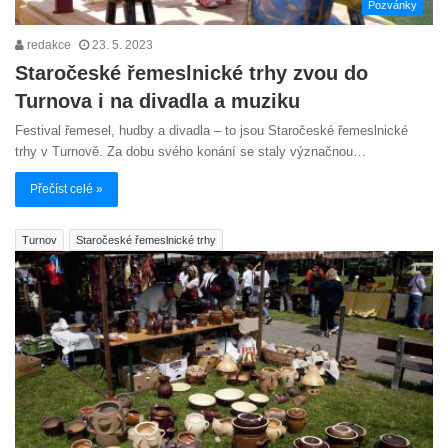
Pozvánky
redakce
23. 5. 2023
Staročeské řemeslnické trhy zvou do
Turnova i na divadla a muziku
Festival řemesel, hudby a divadla – to jsou Staročeské řemeslnické
trhy v Turnově. Za dobu svého konání se staly význačnou…
Přečíst celé »
Turnov
Staročeské řemeslnické trhy