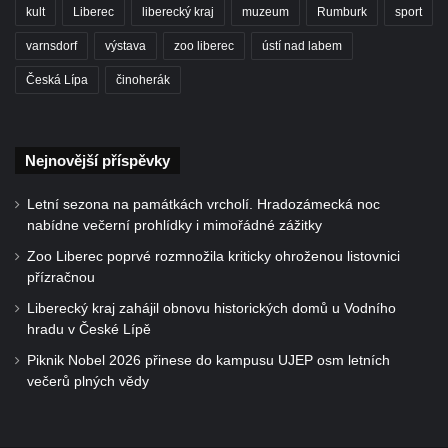
kult
Liberec
liberecký kraj
muzeum
Rumburk
sport
varnsdorf
výstava
zoo liberec
ústí nad labem
Česká Lípa
činoherák
Nejnovější příspěvky
Letní sezona na památkách vrcholí. Hradozámecká noc
nabídne večerní prohlídky i mimořádné zážitky
Zoo Liberec poprvé rozmnožila kriticky ohroženou listovnici
přízračnou
Liberecký kraj zahájil obnovu historických domů u Vodního
hradu v České Lípě
Piknik Nobel 2026 přinese do kampusu UJEP osm letních
večerů plných vědy