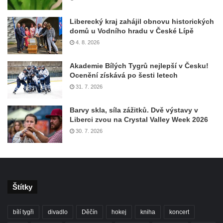
Liberecký kraj zahájil obnovu historických
domů u Vodního hradu v České Lípě
4. 8. 2026
Akademie Bílých Tygrů nejlepší v Česku!
Ocenění získává po šesti letech
31. 7. 2026
Barvy skla, síla zážitků. Dvě výstavy v
Liberci zvou na Crystal Valley Week 2026
30. 7. 2026
Štítky
bílí tygři
divadlo
Děčín
hokej
kniha
koncert