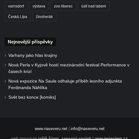
varnsdorf
výstava
zoo liberec
ústí nad labem
Česká Lípa
činoherák
Nejnovější příspěvky
Varhany jako hlas krajiny
Nová Perla v Kyjově hostí mezinárodní festival Performance v
časech krizí
Nová expozice Na Saule odhaluje příběh lesního adjunkta
Ferdinanda Náhlíka
Svět bez konce [komiks]
www.naseveru.net
|
info@naseveru.net
web provozuje
ještě žijem, zapsaný spolek
|
www.jestezijem.cz