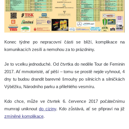
Konec týdne po nepracovní části se blíží, komplikace na
komunikacích zesílí a nemohou za to prázdniny.
Je to vcelku jednoduché. Od čtvrtka do neděle Tour de Feminin
2017. Ať mmotoristé, ať pěší – tomu se prostě nejde vyhnout, 4
dny tu budou drandit barevné šmouhy po silnicích a silničkách
Výběžku, Národního parku a přilehlého vesmíru.
Kdo chce, může ve čtvrtek 6. července 2017 počátečnímu
mumraji uniknout
do ciziny
. Kdo zůstává, ať se připraví na již
zmíněné komplikace
.