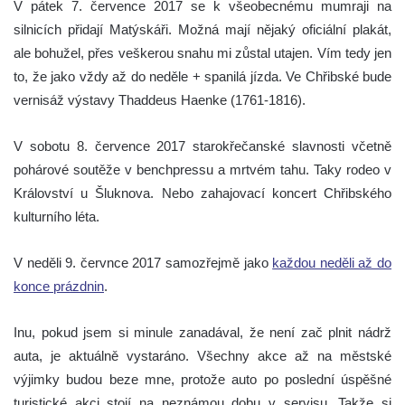
V pátek 7. července 2017 se k všeobecnému mumraji na
silnicích přidají Matýskáři. Možná mají nějaký oficiální plakát,
ale bohužel, přes veškerou snahu mi zůstal utajen. Vím tedy jen
to, že jako vždy až do neděle + spanilá jízda. Ve Chřibské bude
vernisáž výstavy Thaddeus Haenke (1761-1816).
V sobotu 8. července 2017 starokřečanské slavnosti včetně
pohárové soutěže v benchpressu a mrtvém tahu. Taky rodeo v
Království u Šluknova. Nebo zahajovací koncert Chřibského
kulturního léta.
V neděli 9. červnce 2017 samozřejmě jako
každou neděli až do
konce prázdnin
.
Inu, pokud jsem si minule zanadával, že není zač plnit nádrž
auta, je aktuálně vystaráno. Všechny akce až na městské
výjimky budou beze mne, protože auto po poslední úspěšné
turistické akci stojí na neznámou dobu v servisu. Takže si