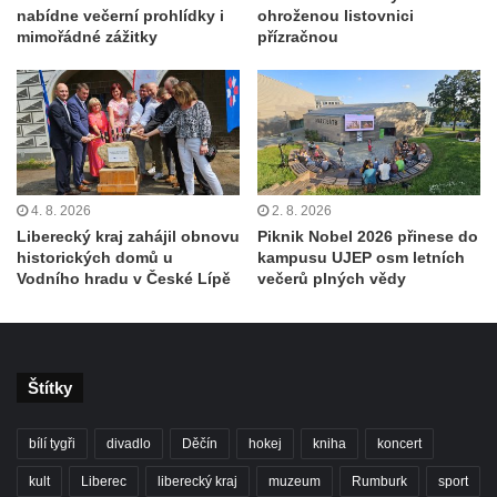
nabídne večerní prohlídky i
ohroženou listovnici
mimořádné zážitky
přízračnou
4. 8. 2026
2. 8. 2026
Liberecký kraj zahájil obnovu
Piknik Nobel 2026 přinese do
historických domů u
kampusu UJEP osm letních
Vodního hradu v České Lípě
večerů plných vědy
Štítky
bílí tygři
divadlo
Děčín
hokej
kniha
koncert
kult
Liberec
liberecký kraj
muzeum
Rumburk
sport