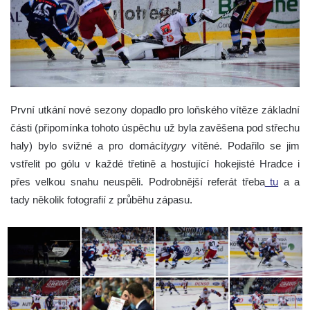
První utkání nové sezony dopadlo pro loňského vítěze základní
části (připomínka tohoto úspěchu už byla zavěšena pod střechu
haly) bylo svižné a pro domácí
tygry
vítěné. Podařilo se jim
vstřelit po gólu v každé třetině a hostující hokejisté Hradce i
přes velkou snahu neuspěli. Podrobnější referát třeba
tu
a a
tady několik fotografií z průběhu zápasu.