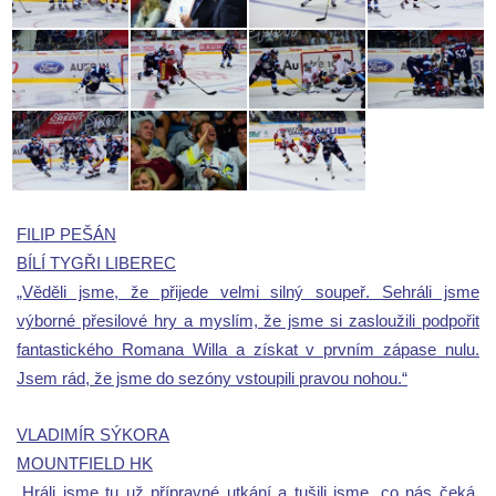
FILIP PEŠÁN
BÍLÍ TYGŘI LIBEREC
„Věděli jsme, že přijede velmi silný soupeř. Sehráli jsme
výborné přesilové hry a myslím, že jsme si zasloužili podpořit
fantastického Romana Willa a získat v prvním zápase nulu.
Jsem rád, že jsme do sezóny vstoupili pravou nohou.“
VLADIMÍR SÝKORA
MOUNTFIELD HK
„Hráli jsme tu už přípravné utkání a tušili jsme, co nás čeká.