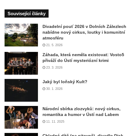
Související články
Divadelní pouť 2026 v Dolních Zálezlech
nabídne nový cirkus, loutky i komunitní
atmosféru
21. 5. 2026
Záhada, která neměla existovat: Vosto5
přiváží do Ústí mysteriózní krimi
23. 3. 2026
Jaký byl loňský Kult?
30. 1. 2026
Národní sbírka zlozvyků: nový cirkus,
romantika a humor v Ústí nad Labem
11. 11. 2025
Chladné dítě (na pitevně), divadlo Disk