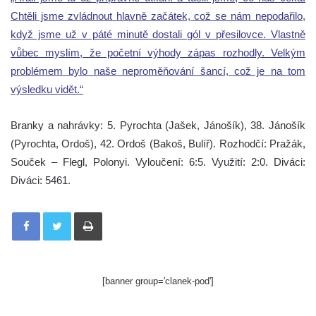
Chtěli jsme zvládnout hlavně začátek, což se nám nepodařilo,
když jsme už v páté minutě dostali gól v přesilovce. Vlastně
vůbec myslím, že početní výhody zápas rozhodly. Velkým
problémem bylo naše neproměňování šancí, což je na tom
výsledku vidět.“
Branky a nahrávky: 5. Pyrochta (Jašek, Jánošík), 38. Jánošík
(Pyrochta, Ordoš), 42. Ordoš (Bakoš, Bulíř). Rozhodčí: Pražák,
Souček – Flegl, Polonyi. Vyloučení: 6:5. Využití: 2:0. Diváci:
Diváci: 5461.
Tisknout
[banner group='clanek-pod']