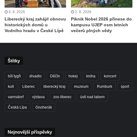
4. 8. 2026
2. 8. 2026
Liberecký kraj zahájil obnovu
Piknik Nobel 2026 přinese do
historických domů u
kampusu UJEP osm letních
Vodního hradu v České Lípě
večerů plných vědy
Štítky
bílí tygři
divadlo
Děčín
hokej
kniha
koncert
kult
Liberec
liberecký kraj
muzeum
Rumburk
sport
varnsdorf
výstava
zoo liberec
ústí nad labem
Česká Lípa
činoherák
Nejnovější příspěvky