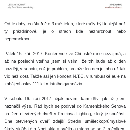
Od té doby, co šla řeč o 3 měsících, které měly být teplejší než
ty prázdninové, je o strach kde nezmrznout nebo
nepromoknout.
Pátek 15. září 2017. Konference ve Chřibské mne nezajímá, a
až na poslední vteřinu jsem si všiml, že trh bude až o den
později, v sobotu, což je problém, protože ten den je toho už tak
víc než dost. Takže asi jen koncert N.T.C. v rumburské aule na
zahájení oslav 111 let místního gymnázia.
V sobotu 16. září 2017 nějak nevím, kam dřív, jak už jsem
naznačil výše. Rád bych se podíval do Kamenického Šenova
na Den otevřených dveří v Preciosa Lighting, který je součástí
Dne otevřených dveří zdejší Střední uměleckoprůmyslové
školy sklářské a Noci skla a světla a míchá se se 7. ročníkem