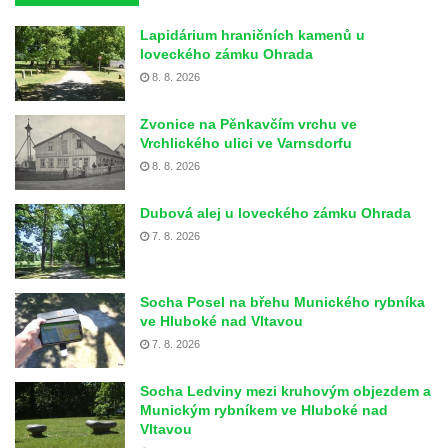
Lapidárium hraničních kamenů u
loveckého zámku Ohrada
8. 8. 2026
Zvonice na Pěnkavčím vrchu ve
Vrchlického ulici ve Varnsdorfu
8. 8. 2026
Dubová alej u loveckého zámku Ohrada
7. 8. 2026
Socha Posel na břehu Munického rybníka
ve Hluboké nad Vltavou
7. 8. 2026
Socha Ledviny mezi kruhovým objezdem a
Munickým rybníkem ve Hluboké nad
Vltavou