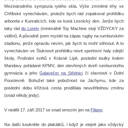
Mezinárodního sympozia rytého skla. Výše zmíněné trhy ve
Chřibské vynechávám, protože bych rád zopakoval prohlídku
arboreta v Kunraticích, kde se koná Lesnický den. Jenže bych
taky rád
do Lorety
(minimálně Toy Machine stojí VŽDYCKY za
vidění). A původně jsem myslel na zápas rugby na rumburském
stadionu, jenže opravdu nevím, jak bych to mohl stihnout. A to
vynechávám ve Šluknově prohlídku nové sportovní haly zdejší
školy, Prolínání světů v Krásné Lípě, poslední toulky kolem
Mandavy pořádané KPMV, den otevřených dveří rumburského
gymnázia a jeho
Galavečer na Střelnici
či slavnosti v Dolní
Poustevně. Bohužel také pobožnost na Jáchymu, kde za
poslední dobu křížová cesta prodělala neuvěřitelnou změnu
(snad někdy jindy).
V neděli 17. září 2017 se snad omezím jen na
Filipov
.
Na další koukněte do plakátků, i když je stejně jako vždycky