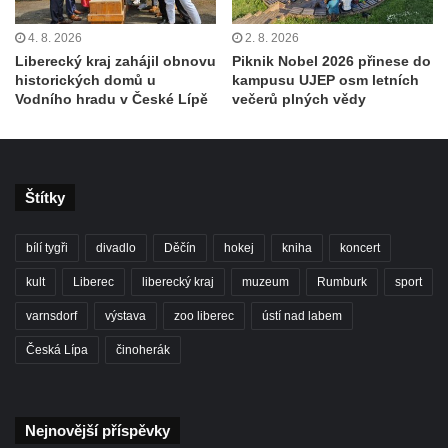
4. 8. 2026
2. 8. 2026
Liberecký kraj zahájil obnovu
Piknik Nobel 2026 přinese do
historických domů u
kampusu UJEP osm letních
Vodního hradu v České Lípě
večerů plných vědy
Štítky
bílí tygři
divadlo
Děčín
hokej
kniha
koncert
kult
Liberec
liberecký kraj
muzeum
Rumburk
sport
varnsdorf
výstava
zoo liberec
ústí nad labem
Česká Lípa
činoherák
Nejnovější příspěvky