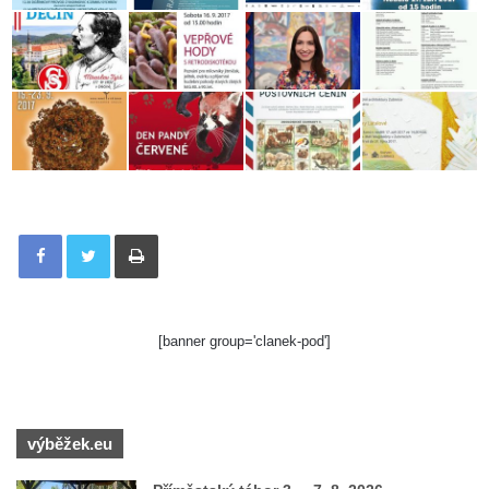
Tisknout
[banner group='clanek-pod']
výběžek.eu