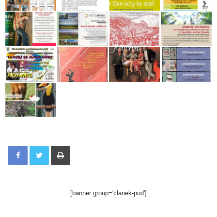
Tisknout
[banner group='clanek-pod']