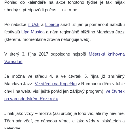
Pohled do kalendáře na akce tohotoho týdne je tak nějak
shodný s předpovědí počasí – nic moc.
Po nabídce
z Ústí
a
Liberce
snad už jen připomenout nabídku
festivalů
Lípa Musica
a nám regionálně bližšího Mandava Jazz
(kterému momentálně zrovna nefunguje web).
V úterý 3. října 2017 odpoledne nejspíš
Městská knihovna
Varnsdorf
.
Já možná ve středu 4. a ve čtvrtek 5.
října již zmíněný
Mandava Jazz.
Ve středu na Kopečku
v Rumburku (těm v tuhle
chvíli na webu visí ještě pořád jen zářijový program),
ve čtvrtek
na varnsdorfském Rozkroku
.
Jinak jako vždy – možná (asi určitě) je toho víc, ale my nevíme.
Těch pár věcí, co náhodou víme, je jako vždy v plakátcích a
kalendáři.