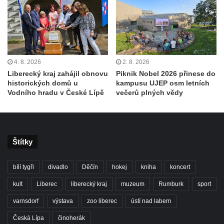
4. 8. 2026
2. 8. 2026
Liberecký kraj zahájil obnovu
Piknik Nobel 2026 přinese do
historických domů u
kampusu UJEP osm letních
Vodního hradu v České Lípě
večerů plných vědy
Štítky
bílí tygři
divadlo
Děčín
hokej
kniha
koncert
kult
Liberec
liberecký kraj
muzeum
Rumburk
sport
varnsdorf
výstava
zoo liberec
ústí nad labem
Česká Lípa
činoherák