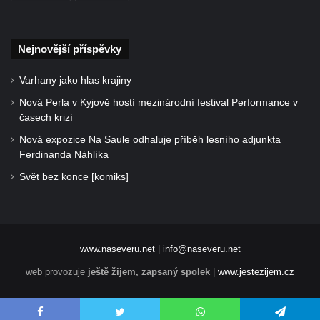
Nejnovější příspěvky
Varhany jako hlas krajiny
Nová Perla v Kyjově hostí mezinárodní festival Performance v
časech krizí
Nová expozice Na Saule odhaluje příběh lesního adjunkta
Ferdinanda Náhlíka
Svět bez konce [komiks]
www.naseveru.net
|
info@naseveru.net
web provozuje
ještě žijem, zapsaný spolek
|
www.jestezijem.cz