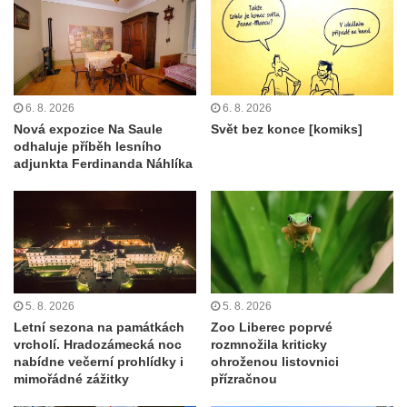
6. 8. 2026
6. 8. 2026
Nová expozice Na Saule
Svět bez konce [komiks]
odhaluje příběh lesního
adjunkta Ferdinanda Náhlíka
5. 8. 2026
5. 8. 2026
Letní sezona na památkách
Zoo Liberec poprvé
vrcholí. Hradozámecká noc
rozmnožila kriticky
nabídne večerní prohlídky i
ohroženou listovnici
mimořádné zážitky
přízračnou