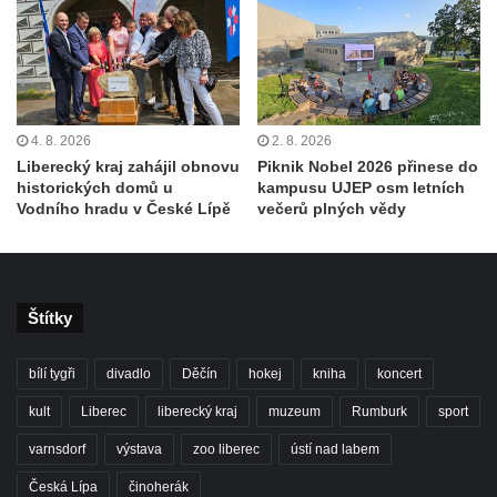
4. 8. 2026
2. 8. 2026
Liberecký kraj zahájil obnovu
Piknik Nobel 2026 přinese do
historických domů u
kampusu UJEP osm letních
Vodního hradu v České Lípě
večerů plných vědy
Štítky
bílí tygři
divadlo
Děčín
hokej
kniha
koncert
kult
Liberec
liberecký kraj
muzeum
Rumburk
sport
varnsdorf
výstava
zoo liberec
ústí nad labem
Česká Lípa
činoherák