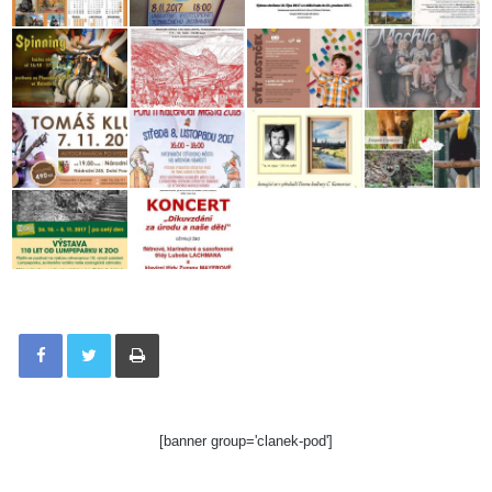
Tisknout
[banner group='clanek-pod']