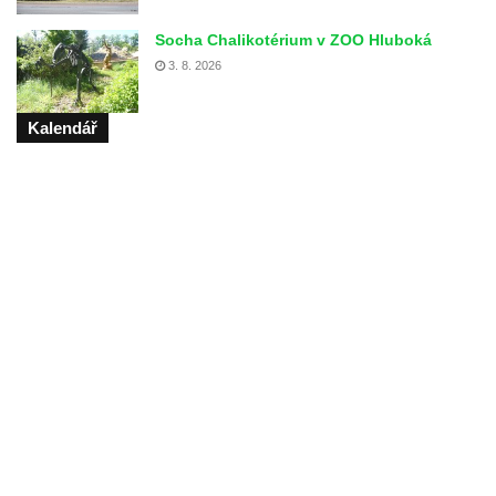
Socha Chalikotérium v ZOO Hluboká
3. 8. 2026
Kalendář