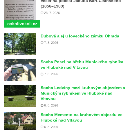
Večer na počest Jakuba Bart-Ćišinského
(1856–1909)
23. 7. 2026
cokolivokolí.cz
Dubová alej u loveckého zámku Ohrada
7. 8. 2026
Socha Posel na břehu Munického rybníka
ve Hluboké nad Vltavou
7. 8. 2026
Socha Ledviny mezi kruhovým objezdem a
Munickým rybníkem ve Hluboké nad
Vltavou
6. 8. 2026
Socha Memento na kruhovém objezdu ve
Hluboké nad Vltavou
6. 8. 2026