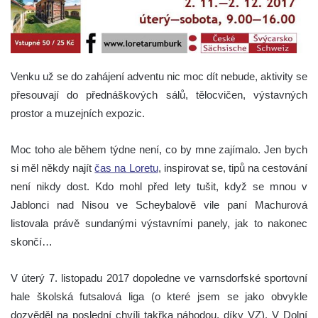
Venku už se do zahájení adventu nic moc dít nebude, aktivity se
přesouvají do přednáškových sálů, tělocvičen, výstavných
prostor a muzejních expozic.
Moc toho ale během týdne není, co by mne zajímalo. Jen bych
si měl někdy najít
čas na Loretu
, inspirovat se, tipů na cestování
není nikdy dost. Kdo mohl před lety tušit, když se mnou v
Jablonci nad Nisou ve Scheybalově vile paní Machurová
listovala právě sundanými výstavními panely, jak to nakonec
skončí…
V úterý 7. listopadu 2017 dopoledne ve varnsdorfské sportovní
hale školská futsalová liga (o které jsem se jako obvykle
dozvěděl na poslední chvíli takřka náhodou, díky VZ). V Dolní