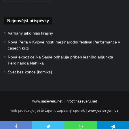
Nejnovější příspěvky
Varhany jako hlas krajiny
Nová Perla v Kyjově hostí mezinárodní festival Performance v
časech krizí
Nová expozice Na Saule odhaluje příběh lesního adjunkta
Ferdinanda Náhlíka
Svět bez konce [komiks]
www.naseveru.net
|
info@naseveru.net
web provozuje
ještě žijem, zapsaný spolek
|
www.jestezijem.cz