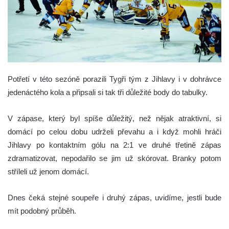
Potřetí v této sezóně porazili Tygři tým z Jihlavy i v dohrávce
jedenáctého kola a připsali si tak tři důležité body do tabulky.
V zápase, který byl spíše důležitý, než nějak atraktivní, si
domácí po celou dobu udrželi převahu a i když mohli hráči
Jihlavy po kontaktním gólu na 2:1 ve druhé třetině zápas
zdramatizovat, nepodařilo se jim už skórovat. Branky potom
stříleli už jenom domácí.
Dnes čeká stejné soupeře i druhý zápas, uvidíme, jestli bude
mít podobný průběh.