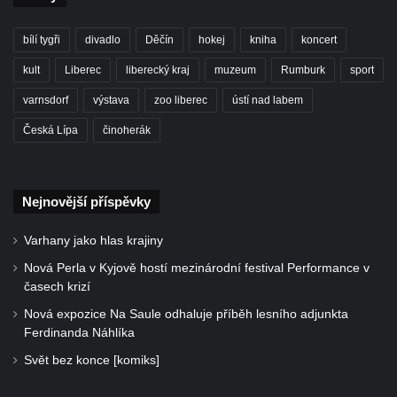
bílí tygři
divadlo
Děčín
hokej
kniha
koncert
kult
Liberec
liberecký kraj
muzeum
Rumburk
sport
varnsdorf
výstava
zoo liberec
ústí nad labem
Česká Lípa
činoherák
Nejnovější příspěvky
Varhany jako hlas krajiny
Nová Perla v Kyjově hostí mezinárodní festival Performance v
časech krizí
Nová expozice Na Saule odhaluje příběh lesního adjunkta
Ferdinanda Náhlíka
Svět bez konce [komiks]