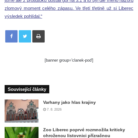
jsme ale z protiútoku dostali gól na 3:1 a to byl dle mého názoru
zlomový moment celého zápasu. Ve třetí třetině už si Liberec
výsledek pohlídal.“
Tisknout
[banner group='clanek-pod']
Související články
Varhany jako hlas krajiny
7. 8. 2026
Zoo Liberec poprvé rozmnožila kriticky
ohroženou listovnici přízračnou