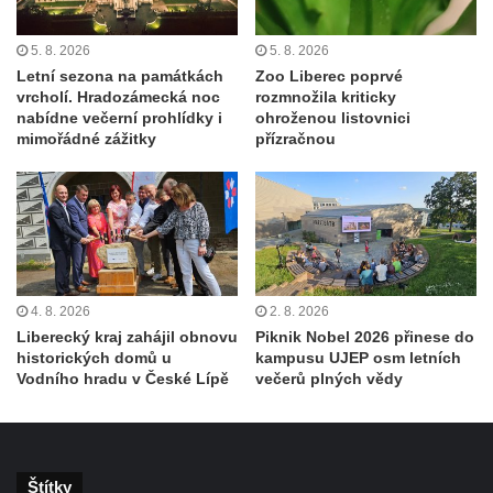
5. 8. 2026
5. 8. 2026
Letní sezona na památkách
Zoo Liberec poprvé
vrcholí. Hradozámecká noc
rozmnožila kriticky
nabídne večerní prohlídky i
ohroženou listovnici
mimořádné zážitky
přízračnou
4. 8. 2026
2. 8. 2026
Liberecký kraj zahájil obnovu
Piknik Nobel 2026 přinese do
historických domů u
kampusu UJEP osm letních
Vodního hradu v České Lípě
večerů plných vědy
Štítky