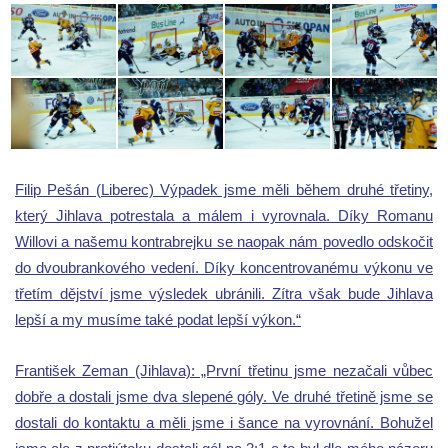
Filip Pešán (Liberec) Výpadek jsme měli během druhé třetiny,
který Jihlava potrestala a málem i vyrovnala. Díky Romanu
Willovi a našemu kontrabrejku se naopak nám povedlo odskočit
do dvoubrankového vedení. Díky koncentrovanému výkonu ve
třetím dějství jsme výsledek ubránili. Zítra však bude Jihlava
lepší a my musíme také podat lepší výkon.“
František Zeman (Jihlava): „První třetinu jsme nezačali vůbec
dobře a dostali jsme dva slepené góly. Ve druhé třetině jsme se
dostali do kontaktu a měli jsme i šance na vyrovnání. Bohužel