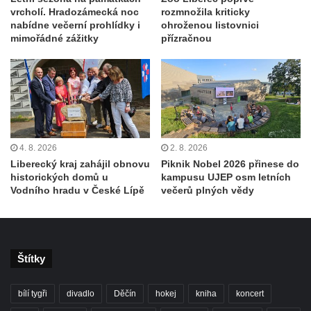
vrcholí. Hradozámecká noc
rozmnožila kriticky
nabídne večerní prohlídky i
ohroženou listovnici
mimořádné zážitky
přízračnou
4. 8. 2026
2. 8. 2026
Liberecký kraj zahájil obnovu
Piknik Nobel 2026 přinese do
historických domů u
kampusu UJEP osm letních
Vodního hradu v České Lípě
večerů plných vědy
Štítky
bílí tygři
divadlo
Děčín
hokej
kniha
koncert