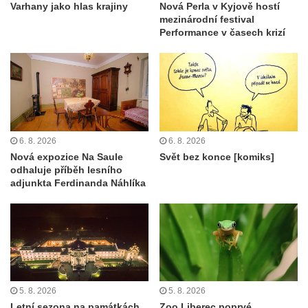
Varhany jako hlas krajiny
Nová Perla v Kyjově hostí
mezinárodní festival
Performance v časech krizí
6. 8. 2026
6. 8. 2026
Nová expozice Na Saule
Svět bez konce [komiks]
odhaluje příběh lesního
adjunkta Ferdinanda Náhlíka
5. 8. 2026
5. 8. 2026
Letní sezona na památkách
Zoo Liberec poprvé