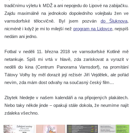
tradičnímu výletu k MDŽ a ani nepojedu do Lipové na zabijačku.
Zajdu maximálně na jednokolo dopoledního volejbalu žen ve
varnsdorfské tělocvičně. Byl jsem pozván
do Šluknova
,
nicméně i když je mi to milejší než
program na Lidovce
, nejspíš
nedám ani jedno.
Fotbal v neděli 11. března 2018 ve varnsdorfské Kotlině mě
netankuje. Spíš mi vrtá v hlavě, zda zariskovat a vyrazit v
neděli do kina (Centrum Panorama Varnsdorf), na promítání
Tátovy Volhy by měl dorazit její režisér Jiří Vejdělek, ale pořád
nevím, zda mám dost odvahy na současný český film…
Zbytek hledejte v našem kalendáři a na připojených plakátech.
Nebo taky někde jinde – opakuji stále dokola, že neumíme najít
zdaleka všechno.