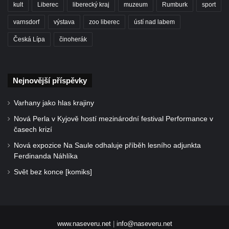
kult
Liberec
liberecký kraj
muzeum
Rumburk
sport
varnsdorf
výstava
zoo liberec
ústí nad labem
Česká Lípa
činoherák
Nejnovější příspěvky
Varhany jako hlas krajiny
Nová Perla v Kyjově hostí mezinárodní festival Performance v
časech krizí
Nová expozice Na Saule odhaluje příběh lesního adjunkta
Ferdinanda Náhlíka
Svět bez konce [komiks]
www.naseveru.net
|
info@naseveru.net