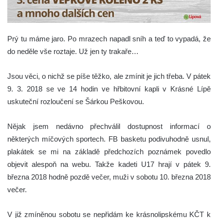
Prý tu máme jaro. Po mrazech napadl sníh a teď to vypadá, že
do neděle vše roztaje. Už jen ty trakaře…
Jsou věci, o nichž se píše těžko, ale zmínit je jich třeba. V pátek
9. 3. 2018 se ve 14 hodin ve hřbitovní kapli v Krásné Lípě
uskuteční r
ozloučení se Šárkou Peškovou.
Nějak jsem nedávno přechválil dostupnost informací o
některých míčových sportech. FB basketu podivuhodně usnul,
plakátek se mi na základě předchozích poznámek povedlo
objevit alespoň na webu. Takže kadeti U17 hrají v pátek 9.
března 2018 hodně pozdě večer, muži v sobotu 10. března 2018
večer.
V již zmíněnou sobotu se nepřidám ke krásnolipskému KČT k