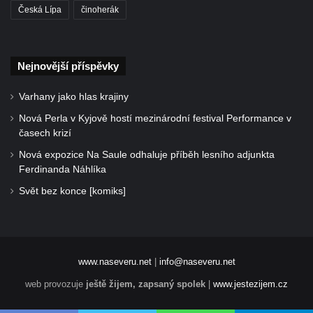
Česká Lípa
činoherák
Nejnovější příspěvky
Varhany jako hlas krajiny
Nová Perla v Kyjově hostí mezinárodní festival Performance v
časech krizí
Nová expozice Na Saule odhaluje příběh lesního adjunkta
Ferdinanda Náhlíka
Svět bez konce [komiks]
www.naseveru.net
|
info@naseveru.net
web provozuje
ještě žijem, zapsaný spolek
|
www.jestezijem.cz