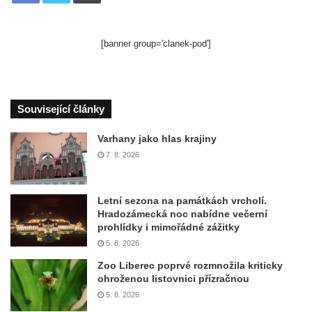
[banner group='clanek-pod']
Související články
Varhany jako hlas krajiny
7. 8. 2026
Letní sezona na památkách vrcholí.
Hradozámecká noc nabídne večerní
prohlídky i mimořádné zážitky
5. 8. 2026
Zoo Liberec poprvé rozmnožila kriticky
ohroženou listovnici přízračnou
5. 8. 2026