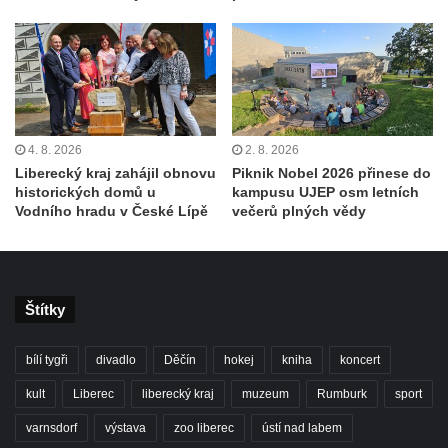
4. 8. 2026
2. 8. 2026
Liberecký kraj zahájil obnovu
Piknik Nobel 2026 přinese do
historických domů u
kampusu UJEP osm letních
Vodního hradu v České Lípě
večerů plných vědy
Štítky
bílí tygři
divadlo
Děčín
hokej
kniha
koncert
kult
Liberec
liberecký kraj
muzeum
Rumburk
sport
varnsdorf
výstava
zoo liberec
ústí nad labem