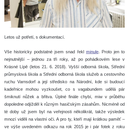
Letos už potřetí, s dokumentací.
Vše historicky podstatné jsem snad řekl
minule
. Proto jen to
nejnutnější – jednou za tři roky, až po pohádkovém lese v
Krásné Lípě (letos 21. 6. 2018). Vyšší odborná škola, Střední
průmyslová škola a Střední odborná škola služeb a cestovního
ruchu Varnsdorf a její středisko na Národní, kde si budoucí
kadeřnice mohou vyzkoušet, co s vagabundem udělá pár
šmiknutí nůžek a břitva. Úplné finále chybí, miw v průběhu
dopoledne odjížděl k různým hasičským zásahům. Nicméně od
té doby už jsem byl na veřejnosti několikrát, takže výsledek
mnozí viděli na vlastní oči. A pro ty, kteří mají krátkou paměť –
ve výše uvedeném odkazu na rok 2015 je i pár fotek z roku