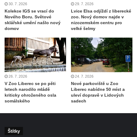
30. 7. 2026
29. 7. 2026
Kolekce IGS se vrací do
Lvice Elsa odjíždí z liberecké
Nového Boru. Světové
zoo. Nový domov najde v
sklářské umění našlo nový
nizozemském centru pro
domov
velké šelmy
26. 7. 2026
24. 7. 2026
V Zoo Liberec se po pěti
Nové parkoviště u Zoo
letech narodilo mládě
Liberec nabídne 50 míst a
kriticky ohroženého osla
uleví dopravě v Lidových
somálského
sadech
Štítky