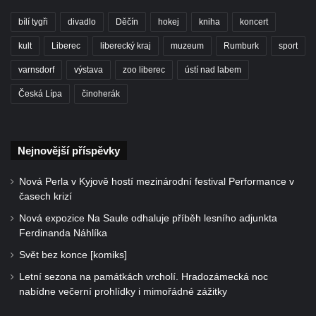
bílí tygři
divadlo
Děčín
hokej
kniha
koncert
kult
Liberec
liberecký kraj
muzeum
Rumburk
sport
varnsdorf
výstava
zoo liberec
ústí nad labem
Česká Lípa
činoherák
Nejnovější příspěvky
Nová Perla v Kyjově hostí mezinárodní festival Performance v
časech krizí
Nová expozice Na Saule odhaluje příběh lesního adjunkta
Ferdinanda Náhlíka
Svět bez konce [komiks]
Letní sezona na památkách vrcholí. Hradozámecká noc
nabídne večerní prohlídky i mimořádné zážitky