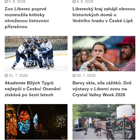
5. 8. 2026
4. 8. 2026
Zoo Liberec poprvé
Liberecký kraj zahájil obnovu
rozmnožila kriticky
historických domů u
ohroženou listovnici
Vodního hradu v České Lípě
přízračnou
31. 7. 2026
30. 7. 2026
Akademie Bílých Tygrů
Barvy skla, síla zážitků. Dvě
nejlepší v Česku! Ocenění
výstavy v Liberci zvou na
získává po šesti letech
Crystal Valley Week 2026