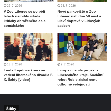
26. 7. 2026
24. 7. 2026
V Zoo Liberec se po pěti
Nové parkoviště u Zoo
letech narodilo mládě
Liberec nabídne 50 míst a
kriticky ohroženého osla
uleví dopravě v Lidových
somálského
sadech
13. 7. 2026
2. 7. 2026
Linda Keprtová končí ve
Evropa ocenila projekt z
vedení libereckého divadla F.
Libereckého kraje. Sociální
X. Šaldy [video]
robot Robic získal cenu
odborné veřejnosti
Štítky