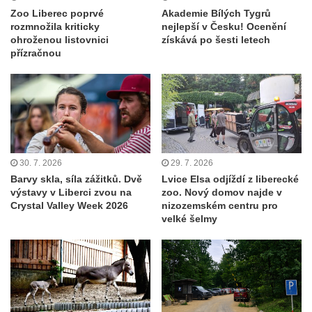
Zoo Liberec poprvé
Akademie Bílých Tygrů
rozmnožila kriticky
nejlepší v Česku! Ocenění
ohroženou listovnici
získává po šesti letech
přízračnou
30. 7. 2026
29. 7. 2026
Barvy skla, síla zážitků. Dvě
Lvice Elsa odjíždí z liberecké
výstavy v Liberci zvou na
zoo. Nový domov najde v
Crystal Valley Week 2026
nizozemském centru pro
velké šelmy