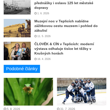
přednášky i oslavu 125 let městské
dopravy
1. 6. 2026
Muzejní noc v Teplicích nabídne
zážitkovou cestu muzeem i pohled do
zákulisí
11. 5. 2026
ČLOVĚK & CÍN v Teplicích: moderní
výstava odhaluje tisíce let těžby v
Krušných horách
16. 4. 2026
Podobné články
5. 8. 2026
31. 7. 2026