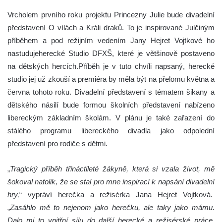
Vrcholem prvního roku projektu Princezny Julie bude divadelní
představení O vílách a Králi draků. To je inspirované Julčiným
příběhem a pod režijním vedením Jany Hejret Vojtkové ho
nastudujeherecké Studio DFXŠ, které je většinově postaveno
na dětských hercích.Příběh je v tuto chvíli napsaný, herecké
studio jej už zkouší a premiéra by měla být na přelomu května a
června tohoto roku. Divadelní představení s tématem šikany a
dětského násilí bude formou školních představení nabízeno
libereckým základním školám. V plánu je také zařazení do
stálého programu libereckého divadla jako odpolední
představení pro rodiče s dětmi.
„
Tragický příběh třináctileté žákyně, která si vzala život, mě
šokoval natolik, že se stal pro mne inspirací k napsání divadelní
hry,
“ vypráví herečka a režisérka Jana Hejret Vojtková.
„
Zasáhlo mě to nejenom jako herečku, ale taky jako mámu.
Dalo mi to vnitřní sílu do další herecké a režisérské práce,