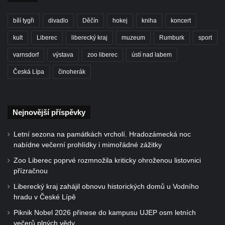
bílí tygři
divadlo
Děčín
hokej
kniha
koncert
kult
Liberec
liberecký kraj
muzeum
Rumburk
sport
varnsdorf
výstava
zoo liberec
ústí nad labem
Česká Lípa
činoherák
Nejnovější příspěvky
Letní sezona na památkách vrcholí. Hradozámecká noc
nabídne večerní prohlídky i mimořádné zážitky
Zoo Liberec poprvé rozmnožila kriticky ohroženou listovnici
přízračnou
Liberecký kraj zahájil obnovu historických domů u Vodního
hradu v České Lípě
Piknik Nobel 2026 přinese do kampusu UJEP osm letních
večerů plných vědy