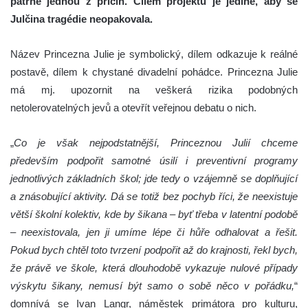
patrně jednou z příčin. Cílem projektu je jediné, aby se
Julčina tragédie neopakovala.
Název Princezna Julie je symbolický, dílem odkazuje k reálné
postavě, dílem k chystané divadelní pohádce. Princezna Julie
má mj. upozornit na veškerá rizika podobných
netolerovatelných jevů a otevřít veřejnou debatu o nich.
„
Co je však nejpodstatnější, Princeznou Julií chceme
především podpořit samotné úsilí i preventivní programy
jednotlivých základních škol; jde tedy o vzájemně se doplňující
a znásobující aktivity. Dá se totiž bez pochyb říci, že neexistuje
větší školní kolektiv, kde by šikana – byť třeba v latentní podobě
– neexistovala, jen ji umíme lépe či hůře odhalovat a řešit.
Pokud bych chtěl toto tvrzení podpořit až do krajnosti, řekl bych,
že právě ve škole, která dlouhodobě vykazuje nulové případy
výskytu šikany, nemusí být samo o sobě něco v pořádku,
“
domnívá se Ivan Langr, náměstek primátora pro kulturu,