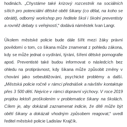
hodinách. „
Chystáme také krizový rozcestník na sociálních
sítích pro potenciální dětské oběti šikany (co dělat, na koho se
obrátit), odborný workshop pro ředitele škol i školní preventisty
a rovněž debaty s veřejností
,“ dodává náměstek Ivan Langr.
Úkolem městské policie bude dále šířit mezi žáky právní
povědomí o tom, co šikana může znamenat z pohledu zákona,
kdy se může jednat o vydírání, týrání, šíření dětské pornografie
apod. Preventisté také budou informovat o následcích bez
ohledu na protiprávnost, kdy šikana může způsobit změny v
chování jako sebeubližování, psychické problémy a další.
„
Městská policie ročně v rámci přednášek a návštěv kontaktuje
přes 3 500 dětí. Nejvíce v rámci dopravní výchovy. V roce 2019
projdou lektoři proškolením v problematice šikany na školách.
Cílem je, aby dokázali zaznamenat indicie, že dítě může být
obětí šikany a dokázali vhodným způsobem reagovat
,“ uvedl
ředitel městské policie Ladislav Krajčík.