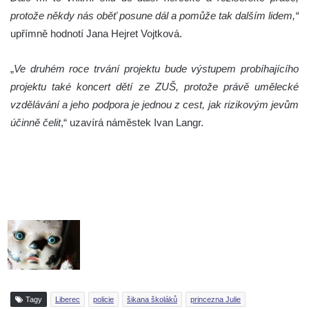
protože někdy nás oběť posune dál a pomůže tak dalším lidem,“
upřímně hodnotí Jana Hejret Vojtková.
„
Ve druhém roce trvání projektu bude výstupem probíhajícího
projektu také koncert dětí ze ZUŠ, protože právě umělecké
vzdělávání a jeho podpora je jednou z cest, jak rizikovým jevům
účinně čelit
,“ uzavírá náměstek Ivan Langr.
Tagy
Liberec
policie
šikana školáků
princezna Julie