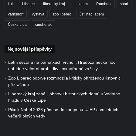
kult
Liberec
liberecký kraj
muzeum
Rumburk
sport
varnsdorf
výstava
zoo liberec
ústí nad labem
Česká Lípa
činoherák
Nejnovější příspěvky
Letní sezona na památkách vrcholí. Hradozámecká noc
nabídne večerní prohlídky i mimořádné zážitky
Zoo Liberec poprvé rozmnožila kriticky ohroženou listovnici
přízračnou
Liberecký kraj zahájil obnovu historických domů u Vodního
hradu v České Lípě
Piknik Nobel 2026 přinese do kampusu UJEP osm letních
večerů plných vědy