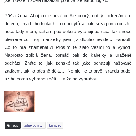
jsem ovšem zcela nezakomponoval ženskou logiku.
Přišla žena. Ahoj co je nového. Ale dobrý, dobrý, pokecáme o
dětech, mých hodnotách trombocytů a pak si vzpomenu. Jo,
něco tady mám, sahám pod deku a vytahuji pornáč. Tak široce
otevřené oči mojí manželky jsem již dlouho neviděl…“Fando!!!
Co to má znamenat.?! Prosím tě zlato vezmi to a vyhoď.
Naprosto zblblá žena, pornáč balí do kabelky a uraženě
odchází. Znáte to, jak ženské tak jako pohazují naštvaně
zadkem, tak to přesně dělá…. No nic, je to pryč, sranda bude,
až ho doma vyhrabou děti…. a že ho vyhrabou.
Tagy
zdravotnictví
kůrovec