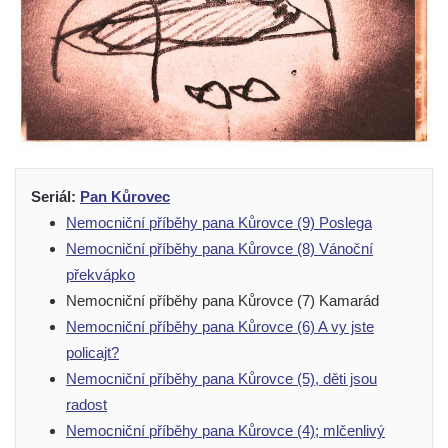
Seriál:
Pan Kůrovec
Nemocniční příběhy pana Kůrovce (9) Poslega
Nemocniční příběhy pana Kůrovce (8) Vánoční
překvápko
Nemocniční příběhy pana Kůrovce (7) Kamarád
Nemocniční příběhy pana Kůrovce (6) A vy jste
policajt?
Nemocniční příběhy pana Kůrovce (5), děti jsou
radost
Nemocniční příběhy pana Kůrovce (4); mlčenlivý