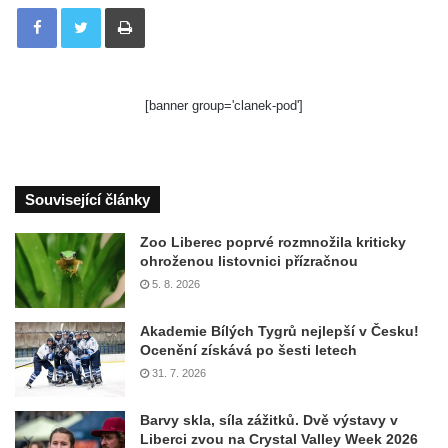
Tisknout
[banner group='clanek-pod']
Související články
Zoo Liberec poprvé rozmnožila kriticky
ohroženou listovnici přízračnou
5. 8. 2026
Akademie Bílých Tygrů nejlepší v Česku!
Ocenění získává po šesti letech
31. 7. 2026
Barvy skla, síla zážitků. Dvě výstavy v
Liberci zvou na Crystal Valley Week 2026