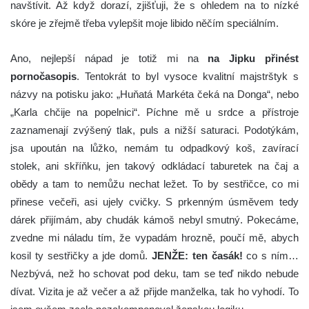
navštívit. Až když dorazí, zjišťuji, že s ohledem na to nízké
skóre je zřejmě třeba vylepšit moje libido něčím speciálním.
Ano, nejlepší nápad je totiž mi na
na Jipku přinést
pornočasopis
. Tentokrát to byl vysoce kvalitní majstrštyk s
názvy na potisku jako: „Huňatá Markéta čeká na Donga“, nebo
„Karla chčije na popelnici“. Píchne mě u srdce a přístroje
zaznamenají zvýšený tlak, puls a nižší saturaci. Podotýkám,
jsa upoután na lůžko, nemám tu odpadkový koš, zavírací
stolek, ani skříňku, jen takový odkládací taburetek na čaj a
obědy a tam to nemůžu nechat ležet. To by sestřičce, co mi
přinese večeři, asi ujely cvičky. S prkenným úsměvem tedy
dárek přijímám, aby chudák kámoš nebyl smutný. Pokecáme,
zvedne mi náladu tím, že vypadám hrozně, poučí mě, abych
kosil ty sestřičky a jde domů.
JENŽE: ten časák!
co s ním…
Nezbývá, než ho schovat pod deku, tam se teď nikdo nebude
dívat. Vizita je až večer a až přijde manželka, tak ho vyhodí. To