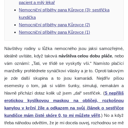
pacient a milý lékař
Nemocniční příběhy pana Kůrovce (3); sestřička
kundička
Nemocniční příběhy pana Kůrovce (2)
Nemocniční příběhy pana Kůrovce (1)
Návštěvy rodiny u lůžka nemocného jsou jaksi samozřejmé,
ideálně uvítáte, když taková
návštěva celou dobu pláče
, nebo
vám oznámí: „Tati, ve třídě se vyskytly vši.“ Namísto plačící
manželky prohlédnete synáčkovi vlásky a je to. Oproti takovým
je zde další skupina a to jsou kamarádi.
Nejdřív píšou
esemesky o tom, jak si válím šunky, simuluji, nemakám a
hlavně přichází dotaz kolik už jsem „dal“ sestřiček. (
S nepříliš
erotickou kyslíkovou maskou na obličeji, rozkošnou
kanylou v krční žíle a odkazem na svůj článek o sestřičce
kundičce mám čisté skóre 0, to mi můžete věřit
.) No a když
třeba náhodou odvětím, že je mi docela ouvej, rozhodnou se mě