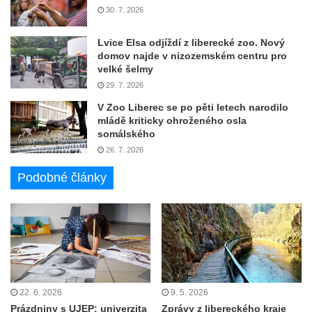
30. 7. 2026
Lvice Elsa odjíždí z liberecké zoo. Nový
domov najde v nizozemském centru pro
velké šelmy
29. 7. 2026
V Zoo Liberec se po pěti letech narodilo
mládě kriticky ohroženého osla
somálského
26. 7. 2026
Podobné články
22. 6. 2026
9. 5. 2026
Prázdniny s UJEP: univerzita
Zprávy z libereckého kraje