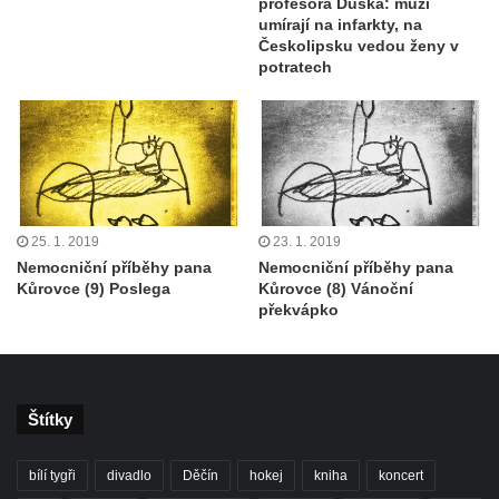
profesora Duška: muži
umírají na infarkty, na
Českolipsku vedou ženy v
potratech
25. 1. 2019
23. 1. 2019
Nemocniční příběhy pana
Nemocniční příběhy pana
Kůrovce (9) Poslega
Kůrovce (8) Vánoční
překvápko
Štítky
bílí tygři
divadlo
Děčín
hokej
kniha
koncert