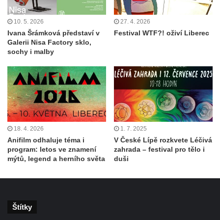
10. 5. 2026
27. 4. 2026
Ivana Šrámková představí v
Festival WTF?! oživí Liberec
Galerii Nisa Factory sklo,
sochy i malby
18. 4. 2026
1. 7. 2025
Anifilm odhaluje téma i
V České Lípě rozkvete Léčivá
program: letos ve znamení
zahrada – festival pro tělo i
mýtů, legend a herního světa
duši
Štítky