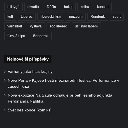
bílí tygři
divadlo
Děčín
hokej
kniha
koncert
kult
Liberec
liberecký kraj
muzeum
Rumburk
sport
varnsdorf
výstava
zoo liberec
ústí nad labem
Česká Lípa
činoherák
Nejnovější příspěvky
Varhany jako hlas krajiny
Nová Perla v Kyjově hostí mezinárodní festival Performance v
časech krizí
Nová expozice Na Saule odhaluje příběh lesního adjunkta
Ferdinanda Náhlíka
Svět bez konce [komiks]