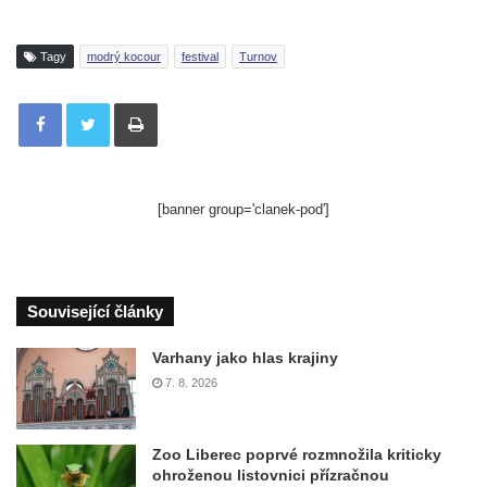
Tagy
modrý kocour
festival
Turnov
Tisknout
[banner group='clanek-pod']
Související články
Varhany jako hlas krajiny
7. 8. 2026
Zoo Liberec poprvé rozmnožila kriticky
ohroženou listovnici přízračnou