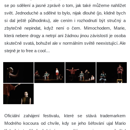
se po sdělení a jasné zprávě o tom, jak také můžeme nahlížet
svět. Jednoduché a sdělné to bylo, nijak dlouhé (jo, klidně bych
si dal ještě půlhodinku), ale cením i rozhodnutí být stručný a
zbytečně nepindat, když není o čem. Mimochodem, Marie,
která nebere drogy a netrpí ani žádnou jinou závislostí je osoba
skutečně svatá, bohužel ale v normálním světě neexistující. Ale
stejně je to free a cool…
Oficiální zahájení festivalu, které se stává trademarkem
Modrého kocoura od chvíle, kdy se jeho šéfování ujal Mario