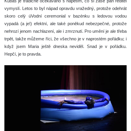
Kubaš je tradičně očekáváno s napětím, co si zase pan ředitel
vymyslí. Letos to byl nápad opravdu vražedný, protože odehrát
skoro celý úVodní ceremonial v bazénku s ledovou vodou
vypadá (a je!) efektní, ale také poněkud nebezpečné, protože
nehrozí jenom nachlazení, ale i zmrznutí. Pro umění je ale třeba
trpět, takže můžeme říci, že všechno je v naprostém pořádku; i
když jsem Maria ještě dneska neviděl. Snad je v pořádku.
Hepčí, je to pravda.