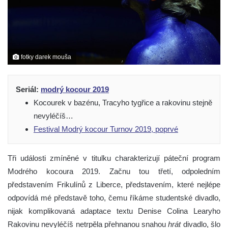
fotky darek mouša
Seriál:
modrý kocour 2019
Kocourek v bazénu, Tracyho tygřice a rakovinu stejně
nevyléčíš…
Festival Modrý kocour Turnov 2019, poprvé
Tři události zmíněné v titulku charakterizují páteční program
Modrého kocoura 2019. Začnu tou třetí, odpoledním
představením Frikulínů z Liberce, představením, které nejlépe
odpovídá mé představě toho, čemu říkáme studentské divadlo,
nijak komplikovaná adaptace textu Denise Colina Learyho
Rakovinu nevyléčíš netrpěla přehnanou snahou
hrát
divadlo, šlo