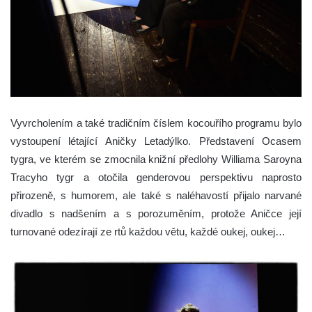
Vyvrcholením a také tradičním číslem kocouřího programu bylo
vystoupení létající Aničky Letadýlko. Představení Ocasem
tygra, ve kterém se zmocnila knižní předlohy Williama Saroyna
Tracyho tygr a otočila genderovou perspektivu naprosto
přirozeně, s humorem, ale také s naléhavostí přijalo narvané
divadlo s nadšením a s porozuměním, protože Aničce její
turnované odezírají ze rtů každou větu, každé oukej, oukej…