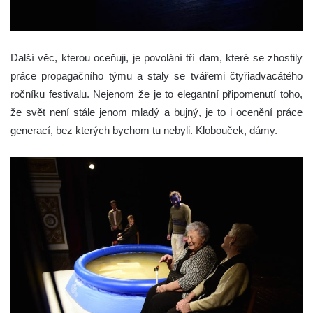
Další věc, kterou oceňuji, je povolání tří dam, které se zhostily
práce propagačního týmu a staly se tvářemi čtyřiadvacátého
ročníku festivalu. Nejenom že je to elegantní připomenutí toho,
že svět není stále jenom mladý a bujný, je to i ocenění práce
generací, bez kterých bychom tu nebyli. Klobouček, dámy.