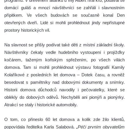
programu. V dřevěném altánku u vily Albert hřál krb, podával se
domácí guláš a mnozí návštěvníci se zahřáli i slavnostním
přípitkem. Ve všech budovách se současně konal Den
otevřených dveří. Lidé si mohli prohlédnout jindy nepřístupné
prostory historických vil.
Na slavnost se přišly podívat také děti z místní základní školy.
Návštěvníky čekaly vedle hudebního vystoupení i projížďky
kočárem, taženým koňským spřežením, po všech vilách
domova. Tam si mohli prohlédnout výstavu fotografií Kamily
Kolaříkové z posledních let domova – Dotek času, a rovněž
besedovat s pamětníky nad dobovými dokumenty a snímky.
Historii domova důchodců navodily i pečovatelky, které se
oblékly do dobových oděvů. Nechyběli ani pionýři a pionýrky.
Atrakcí se staly i historické automobily.
O tom, co přineslo 60 let domova a kolik zde žilo klientů,
popovídala ředitelka Karla Salabová.
„Péči prvním obyvatelům