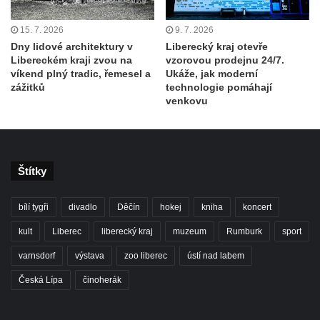
15. 7. 2026
9. 7. 2026
Dny lidové architektury v
Liberecký kraj otevře
Libereckém kraji zvou na
vzorovou prodejnu 24/7.
víkend plný tradic, řemesel a
Ukáže, jak moderní
zážitků
technologie pomáhají
venkovu
Štítky
bílí tygři
divadlo
Děčín
hokej
kniha
koncert
kult
Liberec
liberecký kraj
muzeum
Rumburk
sport
varnsdorf
výstava
zoo liberec
ústí nad labem
Česká Lípa
činoherák