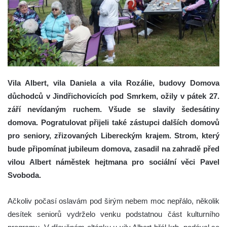
Vila Albert, vila Daniela a vila Rozálie, budovy Domova
důchodců v Jindřichovicích pod Smrkem, ožily v pátek 27.
září nevídaným ruchem. Všude se slavily šedesátiny
domova. Pogratulovat přijeli také zástupci dalších domovů
pro seniory, zřizovaných Libereckým krajem. Strom, který
bude připomínat jubileum domova, zasadil na zahradě před
vilou Albert náměstek hejtmana pro sociální věci Pavel
Svoboda.
Ačkoliv počasí oslavám pod širým nebem moc nepřálo, několik
desítek seniorů vydrželo venku podstatnou část kulturního