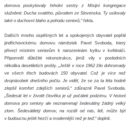
domova poskytovaly řeholní sestry z Misijní kongregace
služebnic Ducha svatého, původem ze Slovenska. Ty usilovaly
také o duchovní blaho a pohodu seniorů,“
řekla.
Dalších mnoho úspěšných let a spokojených obyvatel popřál
jindřichovickému domovu náměstek Pavel Svoboda, který
přivezl místním seniorům k narozeninám kytku v květináči.
Připomněl důležité rekonstrukce, jimiž vily v posledních
několika desetiletích prošly.
„Ještě v roce 1962 žilo dohromady
ve všech třech budovách 150 obyvatel. Což je více než
dvojnásobek dnešního počtu. Je vidět, že se za ta léta hodně
zlepšil komfort zdejších seniorů,“
zdůraznil Pavel Svoboda.
„Šedesát let v životě člověka je už počátek podzimu. V historii
domova pro seniory ale neznamenají šedesátiny žádný velký
zlom. Šedesátiletý domov, na rozdíl od nás, lidí, může být
v budoucnu ještě hezčí a modernější než je teď,“
doplnil.