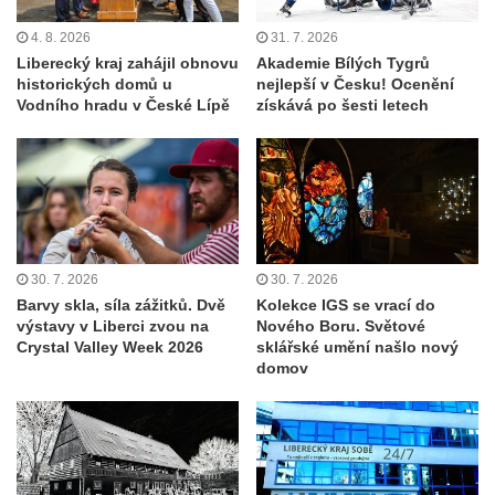
4. 8. 2026
31. 7. 2026
Liberecký kraj zahájil obnovu
Akademie Bílých Tygrů
historických domů u
nejlepší v Česku! Ocenění
Vodního hradu v České Lípě
získává po šesti letech
30. 7. 2026
30. 7. 2026
Barvy skla, síla zážitků. Dvě
Kolekce IGS se vrací do
výstavy v Liberci zvou na
Nového Boru. Světové
Crystal Valley Week 2026
sklářské umění našlo nový
domov