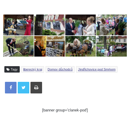
Tagy
liberecký kraj
Domov důchodců
Jindřichovice pod Smrkem
Tisknout
[banner group='clanek-pod']