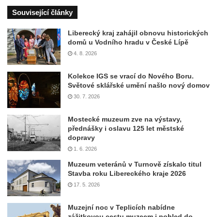
Související články
Liberecký kraj zahájil obnovu historických
domů u Vodního hradu v České Lípě
4. 8. 2026
Kolekce IGS se vrací do Nového Boru.
Světové sklářské umění našlo nový domov
30. 7. 2026
Mostecké muzeum zve na výstavy,
přednášky i oslavu 125 let městské
dopravy
1. 6. 2026
Muzeum veteránů v Turnově získalo titul
Stavba roku Libereckého kraje 2026
17. 5. 2026
Muzejní noc v Teplicích nabídne
zážitkovou cestu muzeem i pohled do