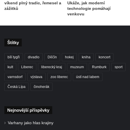
víkend plný tradic, řemesel a
Ukáže, jak moderní
zážitků
technologie pomáhají
venkovu
Štítky
bílí tygři
divadlo
Děčín
hokej
kniha
koncert
kult
Liberec
liberecký kraj
muzeum
Rumburk
sport
varnsdorf
výstava
zoo liberec
ústí nad labem
Česká Lípa
činoherák
Nejnovější příspěvky
Varhany jako hlas krajiny