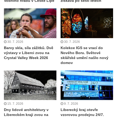
Vodního hradu v České Lípě
získává po šesti letech
30. 7. 2026
30. 7. 2026
Barvy skla, síla zážitků. Dvě
Kolekce IGS se vrací do
výstavy v Liberci zvou na
Nového Boru. Světové
Crystal Valley Week 2026
sklářské umění našlo nový
domov
15. 7. 2026
9. 7. 2026
Dny lidové architektury v
Liberecký kraj otevře
Libereckém kraji zvou na
vzorovou prodejnu 24/7.