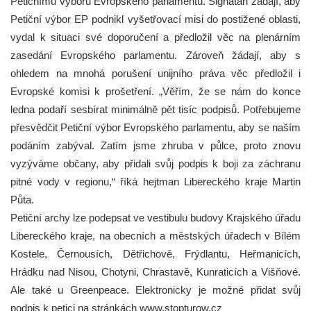
Petičnímu výboru Evropského parlamentu. Signatáři žádají, aby
Petiční výbor EP podnikl vyšetřovací misi do postižené oblasti,
vydal k situaci své doporučení a předložil věc na plenárním
zasedání Evropského parlamentu. Zároveň žádají, aby s
ohledem na mnohá porušení unijního práva věc předložil i
Evropské komisi k prošetření. „Věřím, že se nám do konce
ledna podaří sesbírat minimálně pět tisíc podpisů. Potřebujeme
přesvědčit Petiční výbor Evropského parlamentu, aby se naším
podáním zabýval. Zatím jsme zhruba v půlce, proto znovu
vyzýváme občany, aby přidali svůj podpis k boji za záchranu
pitné vody v regionu,“ říká hejtman Libereckého kraje Martin
Půta.
Petiční archy lze podepsat ve vestibulu budovy Krajského úřadu
Libereckého kraje, na obecních a městských úřadech v Bílém
Kostele, Černousích, Dětřichově, Frýdlantu, Heřmanicích,
Hrádku nad Nisou, Chotyni, Chrastavě, Kunraticích a Višňové.
Ale také u Greenpeace. Elektronicky je možné přidat svůj
podpis k petici na stránkách www.stopturow.cz