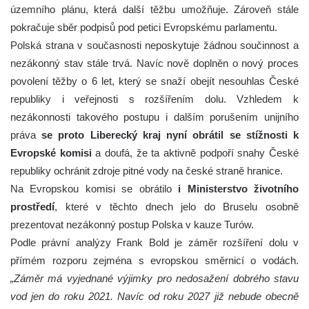
územního plánu, která další těžbu umožňuje. Zároveň stále
pokračuje sběr podpisů pod petici Evropskému parlamentu.
Polská strana v současnosti neposkytuje žádnou součinnost a
nezákonný stav stále trvá. Navíc nově doplněn o nový proces
povolení těžby o 6 let, který se snaží obejít nesouhlas České
republiky i veřejnosti s rozšířením dolu. Vzhledem k
nezákonnosti takového postupu i dalším porušením unijního
práva
se proto Liberecký kraj nyní obrátil se stížnosti k
Evropské komisi
a doufá, že ta aktivně podpoří snahy České
republiky ochránit zdroje pitné vody na české straně hranice.
Na Evropskou komisi se obrátilo
i Ministerstvo životního
prostředí
, které v těchto dnech jelo do Bruselu osobně
prezentovat nezákonný postup Polska v kauze Turów.
Podle právní analýzy Frank Bold je záměr rozšíření dolu v
přímém rozporu zejména s evropskou směrnicí o vodách.
„Záměr má vyjednané výjimky pro nedosažení dobrého stavu
vod jen do roku 2021. Navíc od roku 2027 již nebude obecně