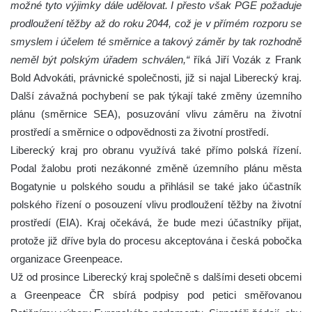
možné tyto výjimky dále udělovat. I přesto však PGE požaduje
prodloužení těžby až do roku 2044, což je v přímém rozporu se
smyslem i účelem té směrnice a takový záměr by tak rozhodně
neměl být polským úřadem schválen,“
říká Jiří Vozák z Frank
Bold Advokáti, právnické společnosti, již si najal Liberecký kraj.
Další závažná pochybení se pak týkají také změny územního
plánu (směrnice SEA), posuzování vlivu záměru na životní
prostředí a směrnice o odpovědnosti za životní prostředí.
Liberecký kraj pro obranu využívá také přímo polská řízení.
Podal žalobu proti nezákonné změně územního plánu města
Bogatynie u polského soudu a přihlásil se také jako účastník
polského řízení o posouzení vlivu prodloužení těžby na životní
prostředí (EIA). Kraj očekává, že bude mezi účastníky přijat,
protože již dříve byla do procesu akceptována i česká pobočka
organizace Greenpeace.
Už od prosince Liberecký kraj společně s dalšími deseti obcemi
a Greenpeace ČR sbírá podpisy pod petici směřovanou