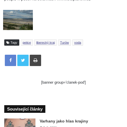
Tagy
petice
liberecký kraj
Turów
voda
Tisknout
[banner group='clanek-pod']
Související články
Varhany jako hlas krajiny