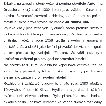
Tabulka na západní stěně věže připomíná
stavitele Antonína
Dresslera
, který složil 1000 korun jako základní částku na
stavbu. Slavnostní otevření rozhledny, zvané tehdy na počest
stavitele Dresslerova výšina, se konalo
30. dubna 1907
.
Idylické časy plné veselých výletníků načas přetnula světová
válka a události, které po ní následovaly. Rozhledna pozvolna
chátrala, načež v roce 1958 prošla stavebními úpravami,
ponichž začala sloužit jako lokální převaděč televizního signálu
a tím přestala být veřejně přístupná.
Ve věži pak bylo
umístěno zařízení pro navigaci dopravních letadel
.
Na podzim roku 1979 vyrostla na kopci nová ocelová věž, na
kterou byly přemístěny telekomunikační systémy pro televizi,
stejně jako zařízení pro navádění letadel.
Rozhledna i zchátralé budovy byly jaře roku 1980 předány
Tělovýchovné jednotě Slovan Frýdlant a ta je dala do užívání
svému turistickému odboru. Byla přistavěna nová budova
skladu a došlo k celkové rekonstrukci všech budov a rozhledny.