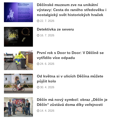
Děčínské muzeum zve na unikátní
výstavy: Cesta do raného středověku i
nostalgický svět historických hraček
22. 7. 2026
Detektivka ze severu
16. 7. 2026
První rok s Door to Door: V Děčíně se
vytřídilo více odpadu
24. 6. 2026
Od května si v ulicích Děčína můžete
půjčit kolo
30. 4. 2026
Děčín má nový symbol: obraz „Děčín je
Děčín“ zůstává doma díky veřejnosti
14. 4. 2026