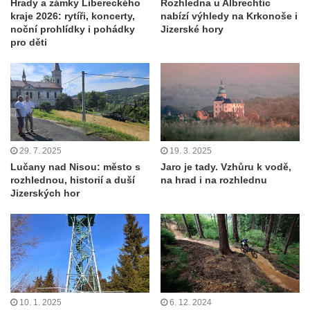
Hrady a zámky Libereckého
Rozhledna u Albrechtic
kraje 2026: rytíři, koncerty,
nabízí výhledy na Krkonoše i
noční prohlídky i pohádky
Jizerské hory
pro děti
29. 7. 2025
19. 3. 2025
Lučany nad Nisou: město s
Jaro je tady. Vzhůru k vodě,
rozhlednou, historií a duší
na hrad i na rozhlednu
Jizerských hor
10. 1. 2025
6. 12. 2024