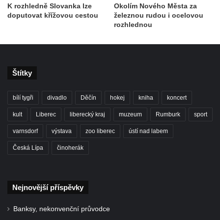
K rozhledně Slovanka lze
Okolím Nového Města za
doputovat křížovou cestou
železnou rudou i ocelovou
rozhlednou
Štítky
bílí tygři
divadlo
Děčín
hokej
kniha
koncert
kult
Liberec
liberecký kraj
muzeum
Rumburk
sport
varnsdorf
výstava
zoo liberec
ústí nad labem
Česká Lípa
činoherák
Nejnovější příspěvky
Banksy, nekonvenční průvodce