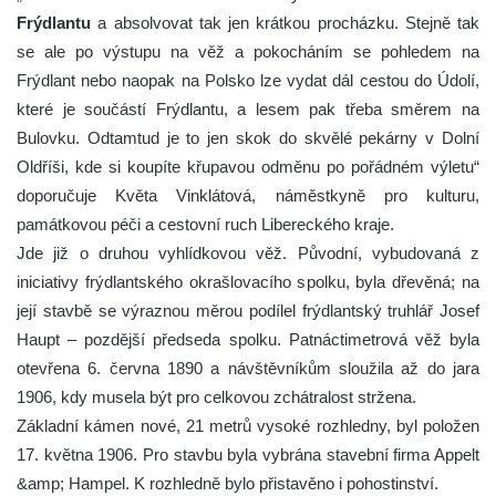
Frýdlantu
a absolvovat tak jen krátkou procházku. Stejně tak
se ale po výstupu na věž a pokocháním se pohledem na
Frýdlant nebo naopak na Polsko lze vydat dál cestou do Údolí,
které je součástí Frýdlantu, a lesem pak třeba směrem na
Bulovku. Odtamtud je to jen skok do skvělé pekárny v Dolní
Oldříši, kde si koupíte křupavou odměnu po pořádném výletu“
doporučuje Květa Vinklátová, náměstkyně pro kulturu,
památkovou péči a cestovní ruch Libereckého kraje.
Jde již o druhou vyhlídkovou věž. Původní, vybudovaná z
iniciativy frýdlantského okrašlovacího spolku, byla dřevěná; na
její stavbě se výraznou měrou podílel frýdlantský truhlář Josef
Haupt – pozdější předseda spolku. Patnáctimetrová věž byla
otevřena 6. června 1890 a návštěvníkům sloužila až do jara
1906, kdy musela být pro celkovou zchátralost stržena.
Základní kámen nové, 21 metrů vysoké rozhledny, byl položen
17. května 1906. Pro stavbu byla vybrána stavební firma Appelt
&amp; Hampel. K rozhledně bylo přistavěno i pohostinství.