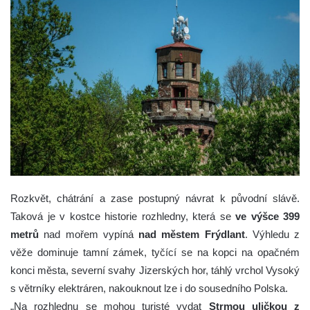
Rozkvět, chátrání a zase postupný návrat k původní slávě.
Taková je v kostce historie rozhledny, která se
ve výšce 399
metrů
nad mořem vypíná
nad městem Frýdlant
. Výhledu z
věže dominuje tamní zámek, tyčící se na kopci na opačném
konci města, severní svahy Jizerských hor, táhlý vrchol Vysoký
s větrníky elektráren, nakouknout lze i do sousedního Polska.
„Na rozhlednu se mohou turisté vydat
Strmou uličkou z