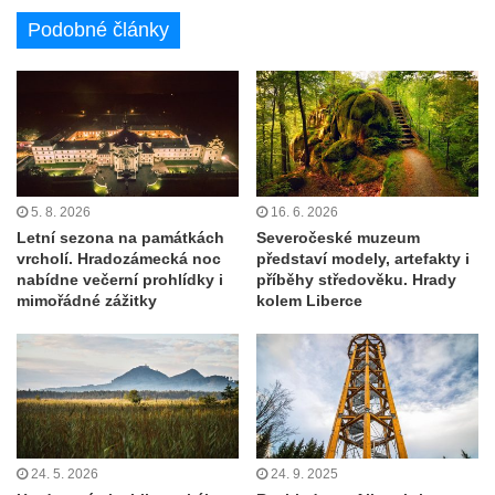
Podobné články
5. 8. 2026
16. 6. 2026
Letní sezona na památkách
Severočeské muzeum
vrcholí. Hradozámecká noc
představí modely, artefakty i
nabídne večerní prohlídky i
příběhy středověku. Hrady
mimořádné zážitky
kolem Liberce
24. 5. 2026
24. 9. 2025