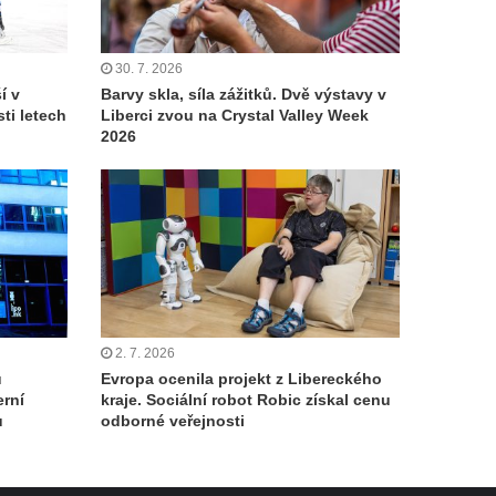
30. 7. 2026
í v
Barvy skla, síla zážitků. Dvě výstavy v
ti letech
Liberci zvou na Crystal Valley Week
2026
2. 7. 2026
u
Evropa ocenila projekt z Libereckého
erní
kraje. Sociální robot Robic získal cenu
u
odborné veřejnosti