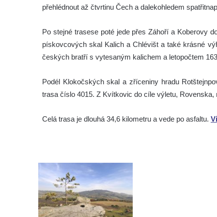
přehlédnout až čtvrtinu Čech a dalekohledem spatřitna
Po stejné trasese poté jede přes Záhoří a Koberovy d
pískovcových skal Kalich a Chlévišt a také krásné vý
českých bratří s vytesaným kalichem a letopočtem 16
Podél Klokočských skal a zříceniny hradu Rotštejnpov
trasa číslo 4015. Z Kvítkovic do cíle výletu, Rovenska,
Celá trasa je dlouhá 34,6 kilometru a vede po asfaltu.
V