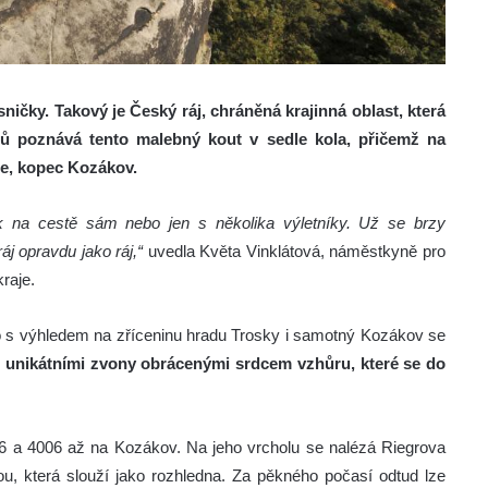
esničky. Takový je Český ráj, chráněná krajinná oblast, která
stů poznává tento malebný kout v sedle kola, přičemž na
áje, kopec Kozákov.
k na cestě sám nebo jen s několika výletníky. Už se brzy
áj opravdu jako ráj,“
uvedla Květa Vinklátová, náměstkyně pro
raje.
 s výhledem na zříceninu hradu Trosky i samotný Kozákov se
mi unikátními zvony obrácenými srdcem vzhůru, které se do
6 a 4006 až na Kozákov. Na jeho vrcholu se nalézá Riegrova
nou, která slouží jako rozhledna. Za pěkného počasí odtud lze