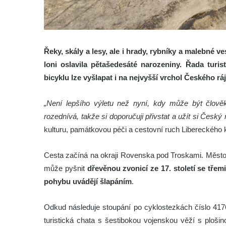
Řeky, skály a lesy, ale i hrady, rybníky a malebné v
loni oslavila pětašedesáté narozeniny. Řada turi
bicyklu lze vyšlapat i na nejvyšší vrchol Českého r
„Není lepšího výletu než nyní, kdy může být člově
rozednívá, takže si doporučuji přivstat a užít si Český r
kulturu, památkovou péči a cestovní ruch Libereckého k
Cesta začíná na okraji Rovenska pod Troskami. Město
může pyšnit
dřevěnou zvonicí ze 17. století se tře
pohybu uvádějí šlapáním
.
Odkud následuje stoupání po cyklostezkách číslo 417
turistická chata s šestibokou vojenskou věží s ploši