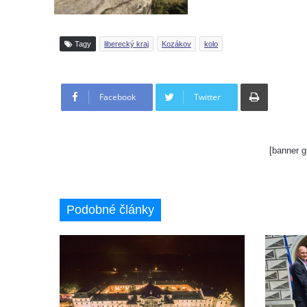
Tagy
liberecký kraj
Kozákov
kolo
Tisknout
Facebook
Twitter
[banner g
Podobné články