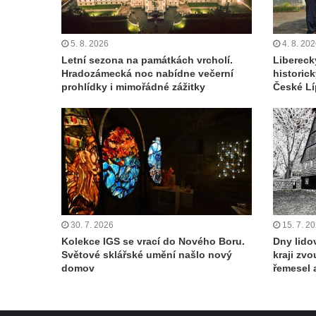
5. 8. 2026
4. 8. 20
Letní sezona na památkách vrcholí.
Libereck
Hradozámecká noc nabídne večerní
historic
prohlídky i mimořádné zážitky
České Lí
30. 7. 2026
15. 7. 2
Kolekce IGS se vrací do Nového Boru.
Dny lido
Světové sklářské umění našlo nový
kraji zvo
domov
řemesel 