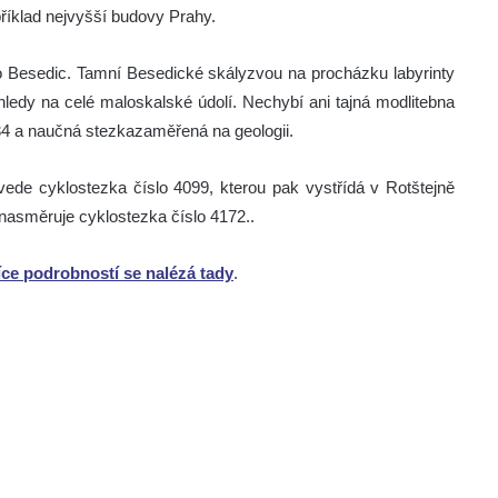
příklad nejvyšší budovy Prahy.
o Besedic. Tamní Besedické skályzvou na procházku labyrinty
hledy na celé maloskalské údolí. Nechybí ani tajná modlitebna
34 a naučná stezkazaměřená na geologii.
ede cyklostezka číslo 4099, kterou pak vystřídá v Rotštejně
 nasměruje cyklostezka číslo 4172..
íce podrobností se nalézá tady
.