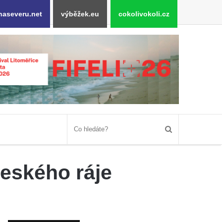
naseveru.net
výběžek.eu
cokolivokoli.cz
Českého ráje