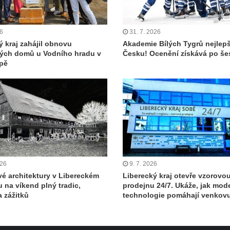
26
31. 7. 2026
ý kraj zahájil obnovu
Akademie Bílých Tygrů nejlepš
kých domů u Vodního hradu v
Česku! Ocenění získává po šes
pě
026
9. 7. 2026
vé architektury v Libereckém
Liberecký kraj otevře vzorovo
u na víkend plný tradic,
prodejnu 24/7. Ukáže, jak mod
a zážitků
technologie pomáhají venkov