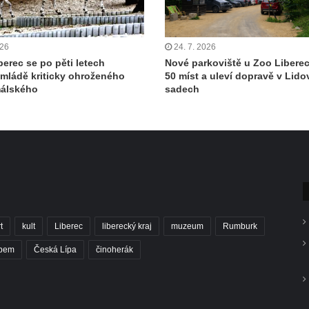
026
24. 7. 2026
berec se po pěti letech
Nové parkoviště u Zoo Libere
 mládě kriticky ohroženého
50 míst a uleví dopravě v Lid
málského
sadech
t
kult
Liberec
liberecký kraj
muzeum
Rumburk
abem
Česká Lípa
činoherák