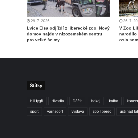
29. 7. 2026
26. 7. 2
Lvice Elsa odjíždí z liberecké zoo. Nový
V Zoo Li
domov najde v nizozemském centru
narodilo
pro velké šelmy
osla so
Štítky
bílí tygři
divadlo
Děčín
hokej
kniha
koncer
sport
varnsdorf
výstava
zoo liberec
ústí nad l