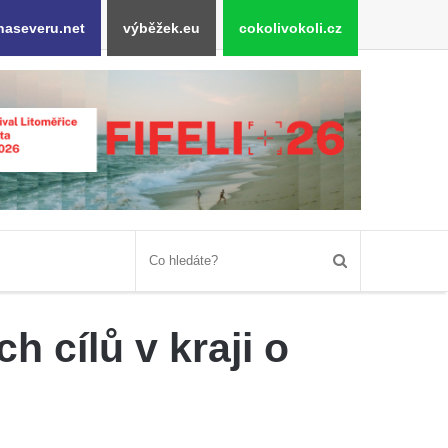
naseveru.net
výběžek.eu
cokolivokoli.cz
h cílů v kraji o