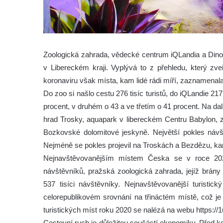
Zoologická zahrada, vědecké centrum iQLandia a DinoPa
v Libereckém kraji. Vyplývá to z přehledu, který zve
koronaviru však místa, kam lidé rádi míří, zaznamenala
Do zoo si našlo cestu 276 tisíc turistů, do iQLandie 21
procent, v druhém o 43 a ve třetím o 41 procent. Na dal
hrad Trosky, aquapark v libereckém Centru Babylon, 
Bozkovské dolomitové jeskyně. Největší pokles návště
Nejméně se pokles projevil na Troskách a Bezdězu, kam
Nejnavštěvovanějším místem Česka se v roce 2020
návštěvníků, pražská zoologická zahrada, jejíž brány
537 tisíci návštěvníky. Nejnavštěvovanější turistick
celorepublikovém srovnání na třináctém místě, což j
turistických míst roku 2020 se nalézá na webu https:/
Cestovní ruch je důležitou součástí ekonomiky. Před k