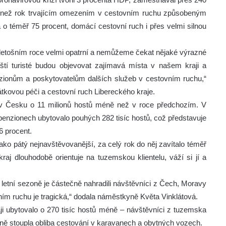
 více než rok trvajícím omezením v cestovním ruchu způsobeným
a o téměř 75 procent, domácí cestovní ruch i přes velmi silnou
v letošním roce velmi opatrní a nemůžeme čekat nějaké výrazné
ští turisté budou objevovat zajímavá místa v našem kraji a
ionům a poskytovatelům dalších služeb v cestovním ruchu,“
tkovou péči a cestovní ruch Libereckého kraje.
í v Česku o 11 milionů hostů méně než v roce předchozím. V
a penzionech ubytovalo pouhých 282 tisíc hostů, což představuje
6 procent.
jako pátý nejnavštěvovanější, za celý rok do něj zavítalo téměř
raj dlouhodobě orientuje na tuzemskou klientelu, váží si jí a
 letní sezoně je částečně nahradili návštěvníci z Čech, Moravy
ním ruchu je tragická,“ dodala náměstkyně Květa Vinklátová.
ji ubytovalo o 270 tisíc hostů méně – návštěvníci z tuzemska
ně stoupla obliba cestování v karavanech a obytných vozech.