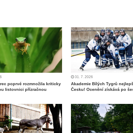
26
31. 7. 2026
rec poprvé rozmnožila kriticky
Akademie Bílých Tygrů nejlepš
u listovnici přízračnou
Česku! Ocenění získává po šes