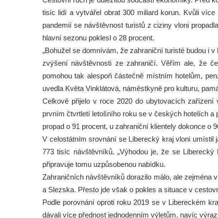
tisíc lidí a vytvářel obrat 300 miliard korun. Kvůli
pandemií se návštěvnost turistů z ciziny vloni propadl
hlavní sezonu poklesl o 28 procent.
„Bohužel se domnívám, že zahraniční turisté budou i 
zvýšení návštěvnosti ze zahraničí. Věřím ale, že če
pomohou tak alespoň částečně místním hotelům, penz
uvedla Květa Vinklátová, náměstkyně pro kulturu, pamá
Celkově přijelo v roce 2020 do ubytovacích zařízen
prvním čtvrtletí letošního roku se v českých hotelích 
propad o 91 procent, u zahraniční klientely dokonce o 9
V celostátním srovnání se Liberecký kraj vloni umístil 
773 tisíc návštěvníků. „Výhodou je, že se Liberecký k
připravuje tomu uzpůsobenou nabídku.
Zahraničních návštěvníků dorazilo málo, ale zejména v
a Slezska. Přesto jde však o pokles a situace v cestov
Podle porovnání oproti roku 2019 se v Libereckém kra
dávali více přednost jednodenním výletům, navíc výraz