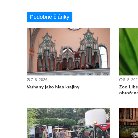
Podobné články
7. 8. 2026
5. 8. 20
Varhany jako hlas krajiny
Zoo Libe
ohroženo