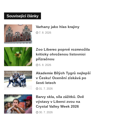
Související články
Varhany jako hlas krajiny
7. 8. 2026
Zoo Liberec poprvé rozmnožila
kriticky ohroženou listovnici
přízračnou
5. 8. 2026
Akademie Bílých Tygrů nejlepší
v Česku! Ocenění získává po
šesti letech
31. 7. 2026
Barvy skla, síla zážitků. Dvě
výstavy v Liberci zvou na
Crystal Valley Week 2026
30. 7. 2026