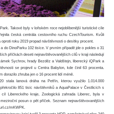
rk. Takové byly v loňském roce nejoblíbenější turistické cíle
řejnila česká centrála cestovního ruchu CzechTourism. Kvůli
 oproti roku 2019 propad návštěvnosti o desítky procent.
7 a do DinoParku 102 tisíce. V prvním případě jde o pokles o 31
ších příčkách deseti nejnavštěvovanějších cílů v kraji následují
zámek Sychrov, hrady Bezděz a Valdštejn, liberecký iQPark a
vnosti se projevil u Centra Babylon, kde činil 63 procenta.
 dorazilo zhruba jen o 16 procent lidí méně.
 stala lanová dráha na Petřín, kterou využilo 1.014.000
 překročilo 851 tisíc návštěvníků a AquaPalace v Čestlicích s
ý cíl Libereckého kraje, Zoologická zahrada Liberec, byla v
e meziroční posun o pět příček. Seznam nejnavštěvovanějších
/1url.cz/mKWPK.
oronavirovou krizí tvořil 3 procenta HDP, zaměstnával přes 240