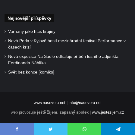
Nejnovější příspěvky
Varhany jako hlas krajiny
Nová Perla v Kyjově hostí mezinárodní festival Performance v
časech krizí
Nová expozice Na Saule odhaluje příběh lesního adjunkta
Ferdinanda Náhlíka
Svět bez konce [komiks]
www.naseveru.net
|
info@naseveru.net
web provozuje
ještě žijem, zapsaný spolek
|
www.jestezijem.cz
Facebook
Twitter
WhatsApp
Telegram