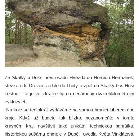
Ze Skalky u Doks přes osadu Hvězda do Horních Heřmánek,
stezkou do Dřevčic a dále do Lhoty a zpět do Skalky tzv. Husí
cestou – to je ve zkratce tip na nenáročný dvacetikilometrový
cyklovýlet.
„Na kole se tentokrát vydáváme na samou hranici Libereckého
kraje. Když už budete tak blízko, nezapomeňte v tomto
krásném kraji navštívit také unikátní technickou památku,
historickou sušárnu chmele v Dubé,“ uvedla Květa Vinklátová,