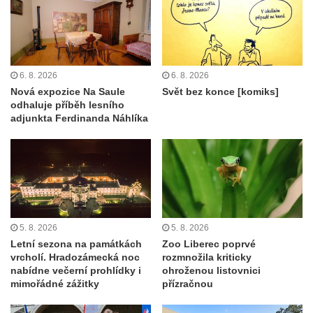
6. 8. 2026
6. 8. 2026
Nová expozice Na Saule
Svět bez konce [komiks]
odhaluje příběh lesního
adjunkta Ferdinanda Náhlíka
5. 8. 2026
5. 8. 2026
Letní sezona na památkách
Zoo Liberec poprvé
vrcholí. Hradozámecká noc
rozmnožila kriticky
nabídne večerní prohlídky i
ohroženou listovnici
mimořádné zážitky
přízračnou