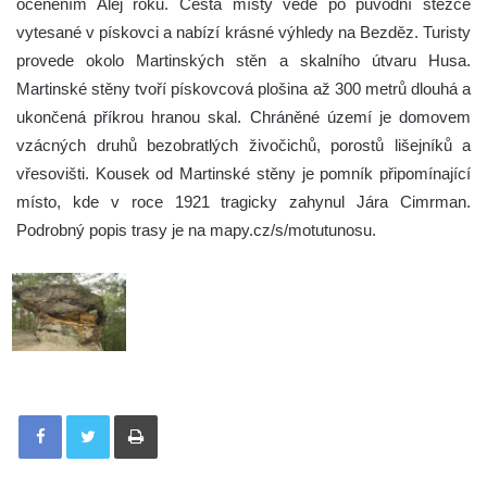
oceněním Alej roku. Cesta místy vede po původní stezce
vytesané v pískovci a nabízí krásné výhledy na Bezděz. Turisty
provede okolo Martinských stěn a skalního útvaru Husa.
Martinské stěny tvoří pískovcová plošina až 300 metrů dlouhá a
ukončená příkrou hranou skal. Chráněné území je domovem
vzácných druhů bezobratlých živočichů, porostů lišejníků a
vřesovišti. Kousek od Martinské stěny je pomník připomínající
místo, kde v roce 1921 tragicky zahynul Jára Cimrman.
Podrobný popis trasy je na mapy.cz/s/motutunosu.
Tisknout