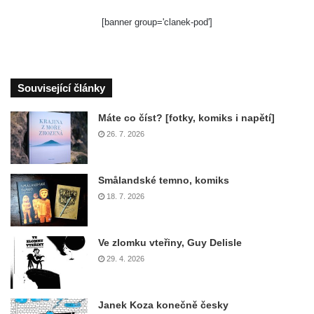
[banner group='clanek-pod']
Související články
Máte co číst? [fotky, komiks i napětí]
26. 7. 2026
Smålandské temno, komiks
18. 7. 2026
Ve zlomku vteřiny, Guy Delisle
29. 4. 2026
Janek Koza konečně česky