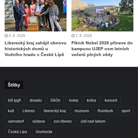
4. 8. 2026
2. 8. 2026
Liberecký kraj zahájil obnovu
Piknik Nobel 2026 přinese do
historických domů u
kampusu UJEP osm letních
Vodního hradu v České Lípě
večerů plných vědy
Štítky
bílí tygři
divadlo
Děčín
hokej
kniha
koncert
kult
Liberec
liberecký kraj
muzeum
Rumburk
sport
varnsdorf
výstava
zoo liberec
ústí nad labem
Česká Lípa
činoherák