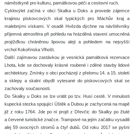
náměstkyně pro kulturu, památkovou péči a cestovní ruch.
Cyklovýlet začíná v obci Skalka u Doks a provede zájemce
krajinou pískovcových skal typických pro Máchův kraj a
malebnými vískami. V osadě Hvězda dýchne na návštěvníky
příjemná atmosféra při pohledu na hrázděná stavení umocněná
projížďkou chráněnou lipovou alejí a pohledem na nejvyšší
vrchol Kokořínska Vlhošt.
Další zajímavou zastávkou je vesnická památková rezervace
Lhota, kde se dochovaly krásné roubené i zděné stavby lidové
architektury. Zmínky o obci pocházejí z přelomu 14. a 15. století
a sklepy a skalní obydlí vytesané do pískovcových skal se
zachovaly současnosti.
Do Skalky u Doks se lze vrátit po tzv. Husí cestě. V minulosti
kupecká stezka spojující Úštěk a Dubou je zachycená na mapě
již z roku 1764. Jde po ní projít z Dřevčic do Skalky po žluté
a červené turistické značce. Trampové na jejím začátku vysadili
alej 59 ovocných stromů a čtyř dubů. Od roku 2017 se pyšní