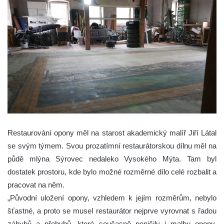
Restaurování opony měl na starost akademický malíř Jiří Látal
se svým týmem. Svou prozatímní restaurátorskou dílnu měl na
půdě mlýna Sýrovec nedaleko Vysokého Mýta. Tam byl
dostatek prostoru, kde bylo možné rozměrné dílo celé rozbalit a
pracovat na něm.
„Původní uložení opony, vzhledem k jejím rozměrům, nebylo
šťastné, a proto se musel restaurátor nejprve vyrovnat s řadou
záhybů a přehybů, které současně poničily i malbu opony.