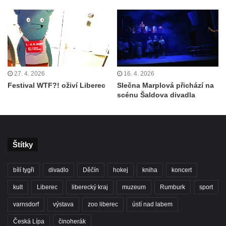
27. 4. 2026
16. 4. 2026
Festival WTF?! oživí Liberec
Slečna Marplová přichází na
scénu Šaldova divadla
Štítky
bílí tygři
divadlo
Děčín
hokej
kniha
koncert
kult
Liberec
liberecký kraj
muzeum
Rumburk
sport
varnsdorf
výstava
zoo liberec
ústí nad labem
Česká Lípa
činoherák