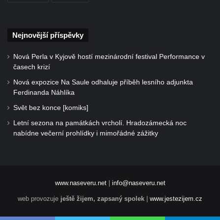
Nejnovější příspěvky
Nová Perla v Kyjově hostí mezinárodní festival Performance v
časech krizí
Nová expozice Na Saule odhaluje příběh lesního adjunkta
Ferdinanda Náhlíka
Svět bez konce [komiks]
Letní sezona na památkách vrcholí. Hradozámecká noc
nabídne večerní prohlídky i mimořádné zážitky
www.naseveru.net
|
info@naseveru.net
web provozuje
ještě žijem, zapsaný spolek
|
www.jestezijem.cz