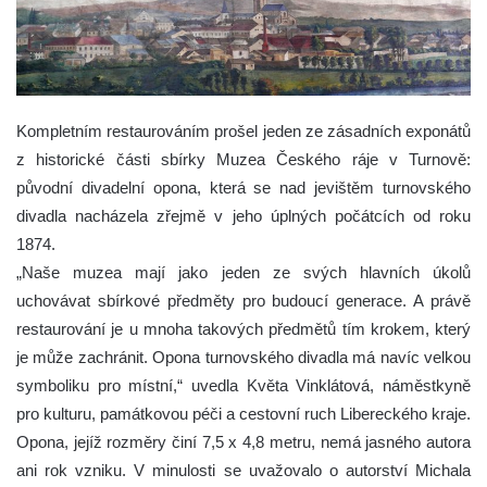
Kompletním restaurováním prošel jeden ze zásadních exponátů
z historické části sbírky Muzea Českého ráje v Turnově:
původní divadelní opona, která se nad jevištěm turnovského
divadla nacházela zřejmě v jeho úplných počátcích od roku
1874.
„Naše muzea mají jako jeden ze svých hlavních úkolů
uchovávat sbírkové předměty pro budoucí generace. A právě
restaurování je u mnoha takových předmětů tím krokem, který
je může zachránit. Opona turnovského divadla má navíc velkou
symboliku pro místní,“ uvedla Květa Vinklátová, náměstkyně
pro kulturu, památkovou péči a cestovní ruch Libereckého kraje.
Opona, jejíž rozměry činí 7,5 x 4,8 metru, nemá jasného autora
ani rok vzniku. V minulosti se uvažovalo o autorství Michala