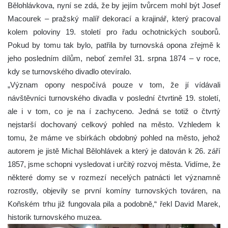
Bělohlávkova, nyní se zdá, že by jejím tvůrcem mohl být Josef
Macourek – pražský malíř dekorací a krajinář, který pracoval
kolem poloviny 19. století pro řadu ochotnických souborů.
Pokud by tomu tak bylo, patřila by turnovská opona zřejmě k
jeho posledním dílům, neboť zemřel 31. srpna 1874 – v roce,
kdy se turnovského divadlo otevíralo.
„Význam opony nespočívá pouze v tom, že jí vídávali
návštěvníci turnovského divadla v poslední čtvrtině 19. století,
ale i v tom, co je na í zachyceno. Jedná se totiž o čtvrtý
nejstarší dochovaný celkový pohled na město. Vzhledem k
tomu, že máme ve sbírkách obdobný pohled na město, jehož
autorem je jistě Michal Bělohlávek a který je datován k 26. září
1857, jsme schopni vysledovat i určitý rozvoj města. Vidíme, že
některé domy se v rozmezí necelých patnácti let významně
rozrostly, objevily se první komíny turnovských továren, na
Koňském trhu již fungovala pila a podobně,“ řekl David Marek,
historik turnovského muzea.