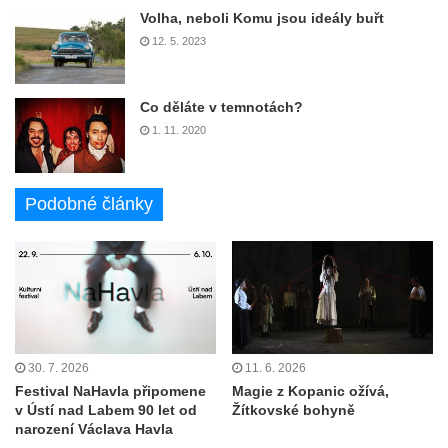
Volha, neboli Komu jsou ideály buřt
12. 5. 2023
Co děláte v temnotách?
1. 11. 2020
Podobné články
30. 7. 2026
11. 6. 2026
Festival NaHavla připomene
Magie z Kopanic ožívá,
v Ústí nad Labem 90 let od
Žítkovské bohyně
narození Václava Havla