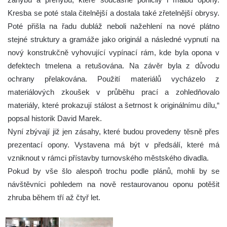
Kresba se poté stala čitelnější a dostala také zřetelnější obrysy.
Poté přišla na řadu dubláž neboli nažehlení na nové plátno
stejné struktury a gramáže jako originál a následné vypnutí na
nový konstrukčně vyhovující vypínací rám, kde byla opona v
defektech tmelena a retušována. Na závěr byla z důvodu
ochrany přelakována. Použití materiálů vycházelo z
materiálových zkoušek v průběhu prací a zohledňovalo
materiály, které prokazují stálost a šetrnost k originálnímu dílu,“
popsal historik David Marek.
Nyní zbývají již jen zásahy, které budou provedeny těsně přes
prezentací opony. Vystavena má být v předsálí, které má
vzniknout v rámci přístavby turnovského městského divadla.
Pokud by vše šlo alespoň trochu podle plánů, mohli by se
návštěvníci pohledem na nově restaurovanou oponu potěšit
zhruba během tří až čtyř let.