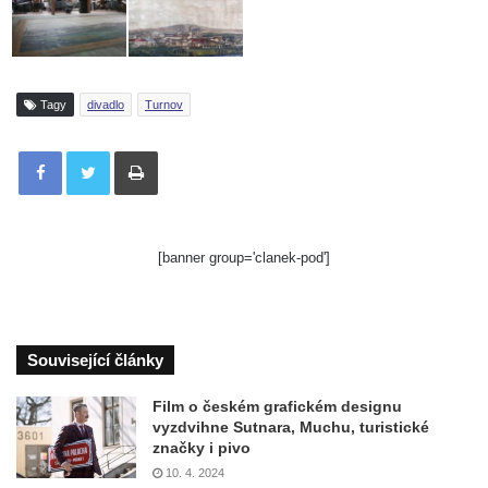
Tagy
divadlo
Turnov
Tisknout
[banner group='clanek-pod']
Související články
Film o českém grafickém designu
vyzdvihne Sutnara, Muchu, turistické
značky i pivo
10. 4. 2024