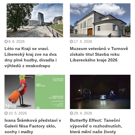
9. 6. 2026
17. 5. 2026
Léto na Kraji se vrací.
Muzeum veteránů v Turnově
Liberecký kraj zve na dva
získalo titul Stavba roku
dny plné hudby, divadla i
Libereckého kraje 2026
výhledů z mrakodrapu
10. 5. 2026
29. 4. 2026
Ivana Šrámková představí v
Butterfly Effect: Taneční
Galerii Nisa Factory sklo,
výpověď o rozhodnutích,
sochy i malby
která mění naše životy