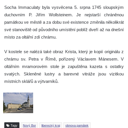
Socha Immaculaty byla vysvěcena 5. srpna 1745 sloupským
duchovním P. Jiřím Wollsteinem. Je nejstarší chráněnou
památkou ve městě a za dobu své existence změnila několikrát
své stanoviště od původního umístění poblíž dveří až na dnešní
místo za oltářní zdí chrámu.
V kostele se nalézá také obraz Krista, který je kopií originálu z
chrámu sv. Petra v Římě, pořízený Václavem Mánesem. V
oltářním mramorovém stole je zapuštěna kazeta s ostatky
svatých. Skleněné lustry a barevné vitráže jsou vizitkou
místních sklářů a výtvarníků.
Tagy
Nový Bor
liberecký kraj
obnova památek