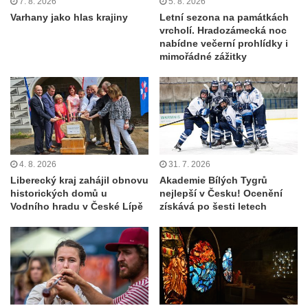
7. 8. 2026
5. 8. 2026
Varhany jako hlas krajiny
Letní sezona na památkách
vrcholí. Hradozámecká noc
nabídne večerní prohlídky i
mimořádné zážitky
4. 8. 2026
31. 7. 2026
Liberecký kraj zahájil obnovu
Akademie Bílých Tygrů
historických domů u
nejlepší v Česku! Ocenění
Vodního hradu v České Lípě
získává po šesti letech