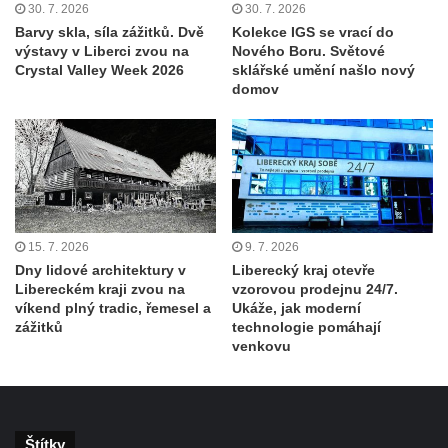
30. 7. 2026
30. 7. 2026
Barvy skla, síla zážitků. Dvě
Kolekce IGS se vrací do
výstavy v Liberci zvou na
Nového Boru. Světové
Crystal Valley Week 2026
sklářské umění našlo nový
domov
15. 7. 2026
9. 7. 2026
Dny lidové architektury v
Liberecký kraj otevře
Libereckém kraji zvou na
vzorovou prodejnu 24/7.
víkend plný tradic, řemesel a
Ukáže, jak moderní
zážitků
technologie pomáhají
venkovu
Štítky