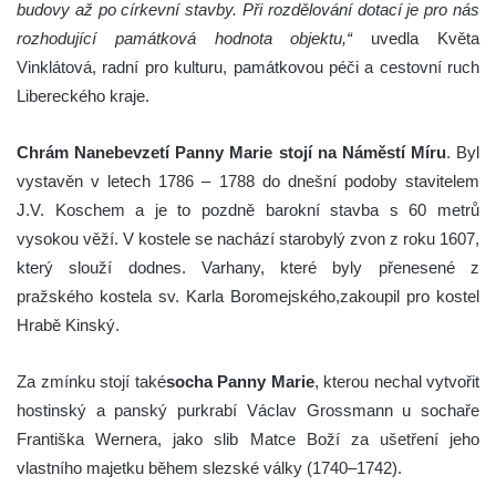
budovy až po církevní stavby. Při rozdělování dotací je pro nás
rozhodující památková hodnota objektu,“
uvedla Květa
Vinklátová, radní pro kulturu, památkovou péči a cestovní ruch
Libereckého kraje.
Chrám Nanebevzetí Panny Marie stojí na Náměstí Míru
. Byl
vystavěn v letech 1786 – 1788 do dnešní podoby stavitelem
J.V. Koschem a je to pozdně barokní stavba s 60 metrů
vysokou věží. V kostele se nachází starobylý zvon z roku 1607,
který slouží dodnes. Varhany, které byly přenesené z
pražského kostela sv. Karla Boromejského,zakoupil pro kostel
Hrabě Kinský.
Za zmínku stojí také
socha Panny Marie
, kterou nechal vytvořit
hostinský a panský purkrabí Václav Grossmann u sochaře
Františka Wernera, jako slib Matce Boží za ušetření jeho
vlastního majetku během slezské války (1740–1742).