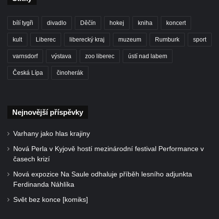
bílí tygři
divadlo
Děčín
hokej
kniha
koncert
kult
Liberec
liberecký kraj
muzeum
Rumburk
sport
varnsdorf
výstava
zoo liberec
ústí nad labem
Česká Lípa
činoherák
Nejnovější příspěvky
Varhany jako hlas krajiny
Nová Perla v Kyjově hostí mezinárodní festival Performance v
časech krizí
Nová expozice Na Saule odhaluje příběh lesního adjunkta
Ferdinanda Náhlíka
Svět bez konce [komiks]