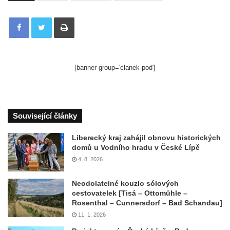
Tisknout
[banner group='clanek-pod']
Související články
Liberecký kraj zahájil obnovu historických
domů u Vodního hradu v České Lípě
4. 8. 2026
Neodolatelné kouzlo sólových
cestovatelek [Tisá – Ottomühle –
Rosenthal – Cunnersdorf – Bad Schandau]
11. 1. 2026