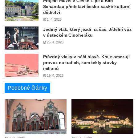
Projekt muzeí v České Lípě a Bad
Schandau představí česko-saské kulturní
dědictví
1. 4. 2025
Jediný vlak, který jezdí na čas. Jídelní vůz
v ústeckém Činoheráku
25. 4. 2023
Prázdný vlaky v něčí hlavě. Kraje omezují
provoz na tratích, kam tekly stovky
milionů
19. 4. 2023
Podobné články