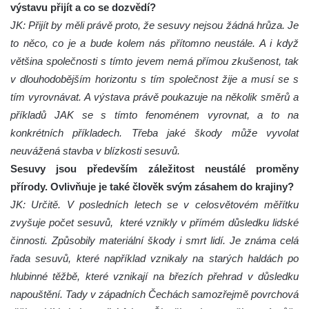
výstavu přijít a co se dozvědí?
JK: Přijít by měli právě proto, že sesuvy nejsou žádná hrůza. Je
to něco, co je a bude kolem nás přítomno neustále. A i když
většina společnosti s tímto jevem nemá přímou zkušenost, tak
v dlouhodobějším horizontu s tím společnost žije a musí se s
tím vyrovnávat. A výstava právě poukazuje na několik směrů a
příkladů JAK se s tímto fenoménem vyrovnat, a to na
konkrétních příkladech. Třeba jaké škody může vyvolat
neuvážená stavba v blízkosti sesuvů.
Sesuvy jsou především záležitost neustálé proměny
přírody. Ovlivňuje je také člověk svým zásahem do krajiny?
JK: Určitě. V posledních letech se v celosvětovém měřítku
zvyšuje počet sesuvů, které vznikly v přímém důsledku lidské
činnosti. Způsobily materiální škody i smrt lidí. Je známa celá
řada sesuvů, které například vznikaly na starých haldách po
hlubinné těžbě, které vznikají na březích přehrad v důsledku
napouštění. Tady v západních Čechách samozřejmě povrchová