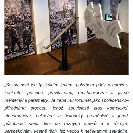
„Sesuv není jen fyzikálním jevem, pohybem půdy a hornin s
konkrétní příčinou, gravitačními, mechanickými a jasně
měřitelnými parametry. Je třeba mu rozumět jako společensko–
přírodnímu procesu, jehož souvislosti jsou komplexní,
víceúrovňové, nelineární a historicky proměnlivé a jehož
působnost štěpí dění do různých směrů a k různým
perspektivám, včetně těch, jež vedou k nečekaným setkáním,