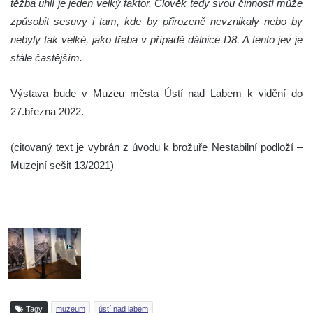
těžba uhlí je jeden velký faktor. Člověk tedy svou činností může
způsobit sesuvy i tam, kde by přirozeně nevznikaly nebo by
nebyly tak velké, jako třeba v případě dálnice D8. A tento jev je
stále častějším.
Výstava bude v Muzeu města Ústí nad Labem k vidění do
27.března 2022.
(citovaný text je vybrán z úvodu k brožuře Nestabilní podloží –
Muzejní sešit 13/2021)
Tagy
muzeum
ústí nad labem