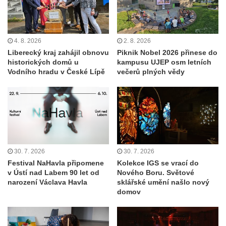
4. 8. 2026
2. 8. 2026
Liberecký kraj zahájil obnovu
Piknik Nobel 2026 přinese do
historických domů u
kampusu UJEP osm letních
Vodního hradu v České Lípě
večerů plných vědy
30. 7. 2026
30. 7. 2026
Festival NaHavla připomene
Kolekce IGS se vrací do
v Ústí nad Labem 90 let od
Nového Boru. Světové
narození Václava Havla
sklářské umění našlo nový
domov