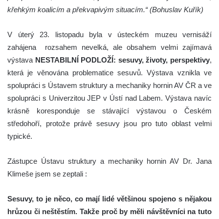
křehkým koalicím a překvapivým situacím.“ (Bohuslav Kuřík)
V úterý 23. listopadu byla v ústeckém muzeu vernisáží
zahájena rozsahem nevelká, ale obsahem velmi zajímavá
výstava
NESTABILNÍ PODLOŽÍ: sesuvy, životy, perspektivy
,
která je věnována problematice sesuvů. Výstava vznikla ve
spolupráci s Ústavem struktury a mechaniky hornin AV ČR a ve
spolupráci s Univerzitou JEP v Ústí nad Labem. Výstava navíc
krásně koresponduje se stávající výstavou o Českém
středohoří, protože právě sesuvy jsou pro tuto oblast velmi
typické.
Zástupce Ústavu struktury a mechaniky hornin AV Dr. Jana
Klimeše jsem se zeptali :
Sesuvy, to je něco, co mají lidé většinou spojeno s nějakou
hrůzou či neštěstím. Takže proč by měli návštěvníci na tuto