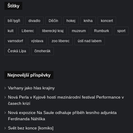
Štítky
bílí tygři
divadlo
Děčín
hokej
kniha
koncert
kult
Liberec
liberecký kraj
muzeum
Rumburk
sport
varnsdorf
výstava
zoo liberec
ústí nad labem
Česká Lípa
činoherák
Nejnovější příspěvky
Varhany jako hlas krajiny
Nová Perla v Kyjově hostí mezinárodní festival Performance v
časech krizí
Nová expozice Na Saule odhaluje příběh lesního adjunkta
Ferdinanda Náhlíka
Svět bez konce [komiks]