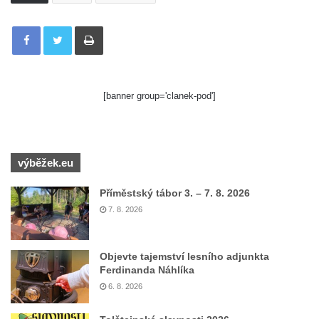
Tisknout
[banner group='clanek-pod']
výběžek.eu
Příměstský tábor 3. – 7. 8. 2026
7. 8. 2026
Objevte tajemství lesního adjunkta
Ferdinanda Náhlíka
6. 8. 2026