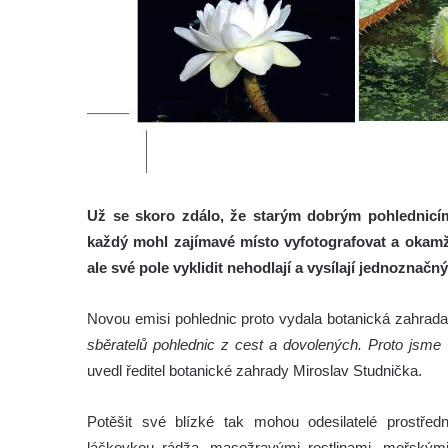
Už se skoro zdálo, že starým dobrým pohlednicím
každý mohl zajímavé místo vyfotografovat a okamžit
ale své pole vyklidit nehodlají a vysílají jednoznačn
Novou emisi pohlednic proto vydala botanická zahrada
sběratelů pohlednic z cest a dovolených. Proto jsme v
uvedl ředitel botanické zahrady Miroslav Studnička.
Potěšit své blízké tak mohou odesilatelé prostře
láčkovkou rádža, masožravými rostlinami, mořskými 