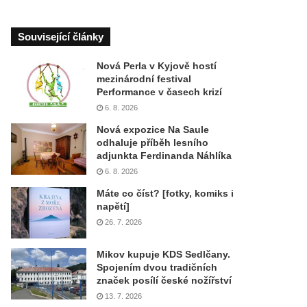
Související články
Nová Perla v Kyjově hostí
mezinárodní festival
Performance v časech krizí
6. 8. 2026
Nová expozice Na Saule
odhaluje příběh lesního
adjunkta Ferdinanda Náhlíka
6. 8. 2026
Máte co číst? [fotky, komiks i
napětí]
26. 7. 2026
Mikov kupuje KDS Sedlčany.
Spojením dvou tradičních
značek posílí české nožířství
13. 7. 2026