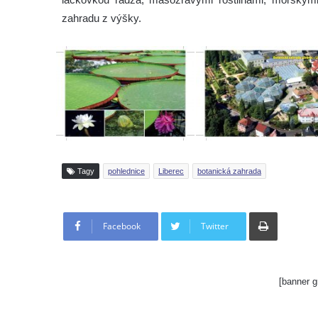
zahradu z výšky.
Tagy
pohlednice
Liberec
botanická zahrada
Tisknout
Facebook
Twitter
[banner g