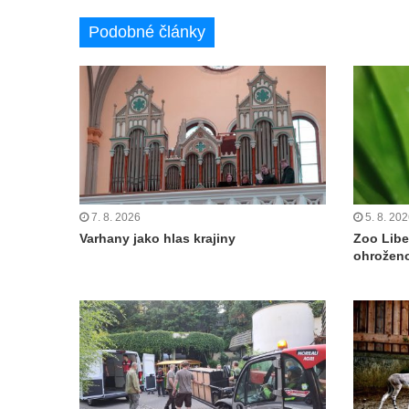
Podobné články
7. 8. 2026
5. 8. 20
Varhany jako hlas krajiny
Zoo Libe
ohroženo