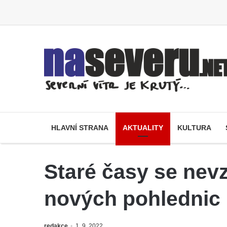
HLAVNÍ STRANA
AKTUALITY
KULTURA
Staré časy se nev
nových pohlednic
redakce
1. 9. 2022