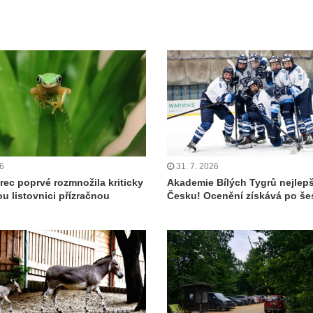
26
31. 7. 2026
rec poprvé rozmnožila kriticky
Akademie Bílých Tygrů nejlepš
u listovnici přízračnou
Česku! Ocenění získává po šes