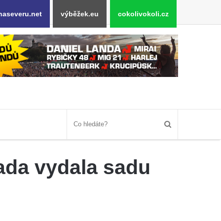
naseveru.net
výběžek.eu
cokolivokoli.cz
rada vydala sadu