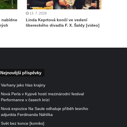
13. 7. 2026
c nabídne
Linda Keprtová končí ve vedení
ových
libereckého divadla F. X. Šaldy [video]
Nejnovější příspěvky
Varhany jako hlas krajiny
Nová Perla v Kyjově hostí mezinárodní festival
Performance v časech krizí
Nová expozice Na Saule odhaluje příběh lesního
adjunkta Ferdinanda Náhlíka
Svět bez konce [komiks]