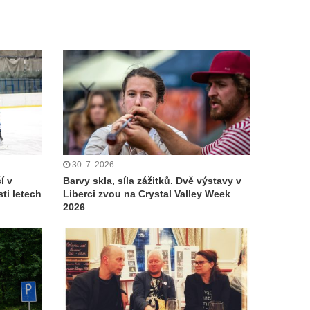
30. 7. 2026
í v
Barvy skla, síla zážitků. Dvě výstavy v
ti letech
Liberci zvou na Crystal Valley Week
2026