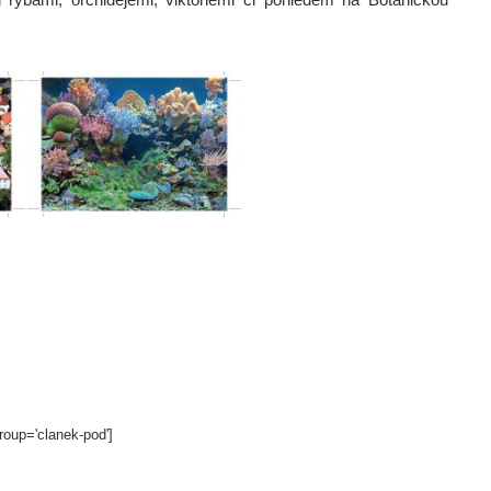
roup='clanek-pod']