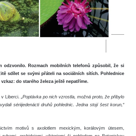
 odzvonilo. Rozmach mobilních telefonů způsobil, že si
ě sdílet se svými přáteli na sociálních sítích. Pohlednice
ý vzkaz: do starého železa ještě nepatříme.
 v Liberci.
„Poptávka po nich vzrostla, možná proto, že přibylo
ydali sériijedenácti druhů pohlednic. Jedna stojí šest korun,“
dnictvím motivů s axolotlem mexickým, korálovým útesem,
rybami, orchidejemi, viktoriemi či pohledem na Botanickou