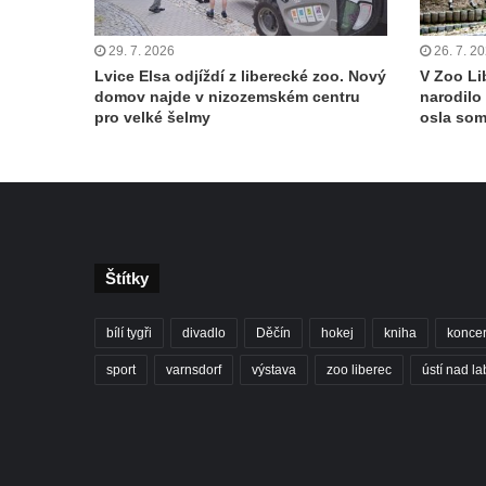
29. 7. 2026
26. 7. 2
Lvice Elsa odjíždí z liberecké zoo. Nový
V Zoo Li
domov najde v nizozemském centru
narodilo
pro velké šelmy
osla so
Štítky
bílí tygři
divadlo
Děčín
hokej
kniha
koncer
sport
varnsdorf
výstava
zoo liberec
ústí nad l