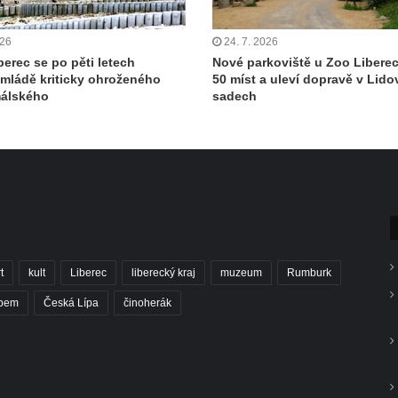
026
24. 7. 2026
berec se po pěti letech
Nové parkoviště u Zoo Libere
 mládě kriticky ohroženého
50 míst a uleví dopravě v Lid
málského
sadech
t
kult
Liberec
liberecký kraj
muzeum
Rumburk
abem
Česká Lípa
činoherák