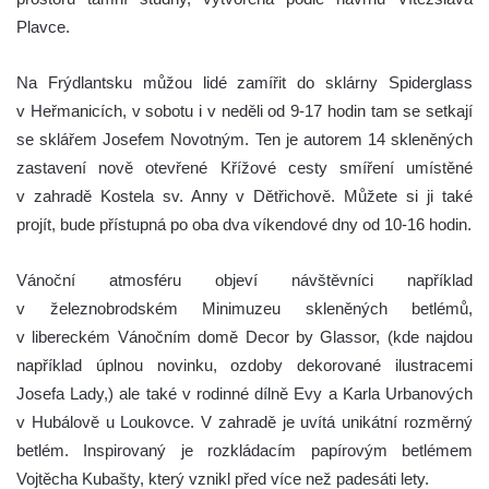
Plavce.
Na Frýdlantsku můžou lidé zamířit do sklárny Spiderglass
v Heřmanicích, v sobotu i v neděli od 9-17 hodin tam se setkají
se sklářem Josefem Novotným. Ten je autorem 14 skleněných
zastavení nově otevřené Křížové cesty smíření umístěné
v zahradě Kostela sv. Anny v Dětřichově. Můžete si ji také
projít, bude přístupná po oba dva víkendové dny od 10-16 hodin.
Vánoční atmosféru objeví návštěvníci například
v železnobrodském Minimuzeu skleněných betlémů,
v libereckém Vánočním domě Decor by Glassor, (kde najdou
například úplnou novinku, ozdoby dekorované ilustracemi
Josefa Lady,) ale také v rodinné dílně Evy a Karla Urbanových
v Hubálově u Loukovce.
V zahradě je uvítá unikátní rozměrný
betlém. Inspirovaný je rozkládacím papírovým betlémem
Vojtěcha Kubašty, který vznikl před více než padesáti lety.