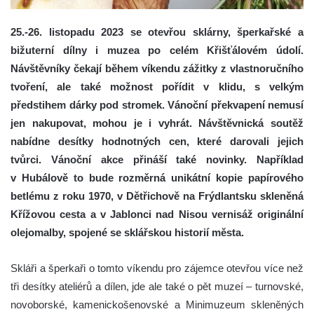
25.-26. listopadu 2023 se otevřou sklárny, šperkařské a
bižuterní dílny i muzea po celém Křišťálovém údolí.
Návštěvníky čekají během víkendu zážitky z vlastnoručního
tvoření, ale také možnost pořídit v klidu, s velkým
předstihem dárky pod stromek. Vánoční překvapení nemusí
jen nakupovat, mohou je i vyhrát. Návštěvnická soutěž
nabídne desítky hodnotných cen, které darovali jejich
tvůrci.
Vánoční akce přináší také novinky. Například
v Hubálově to bude rozměrná unikátní kopie papírového
betlému z roku 1970, v Dětřichově na Frýdlantsku skleněná
Křížovou cesta a v Jablonci nad Nisou vernisáž originální
olejomalby, spojené se sklářskou historií města.
Skláři a šperkaři o tomto víkendu pro zájemce otevřou více než
tři desítky ateliérů a dílen, jde ale také o pět muzeí – turnovské,
novoborské, kamenickošenovské a Minimuzeum skleněných