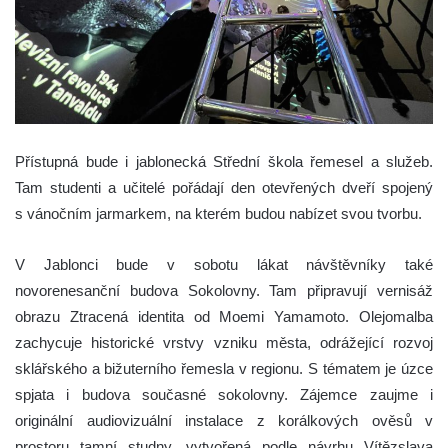
Přístupná bude i jablonecká Střední škola řemesel a služeb.
Tam studenti a učitelé pořádají den otevřených dveří spojený
s vánočním jarmarkem, na kterém budou nabízet svou tvorbu.
V Jablonci bude v sobotu lákat návštěvníky také
novorenesanční budova Sokolovny. Tam připravují vernisáž
obrazu Ztracená identita od Moemi Yamamoto. Olejomalba
zachycuje historické vrstvy vzniku města, odrážející rozvoj
sklářského a bižuterního řemesla v regionu. S tématem je úzce
spjata i budova současné sokolovny. Zájemce zaujme i
originální audiovizuální instalace z korálkových ověsů v
prostoru tamní studny, vytvořená podle návrhu Vítězslava