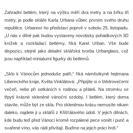
Zahradní betlém, který na výšku měří dva metry a na šířku tři
metry, je podle skláře Karla Urbana vůbec prvním svého druhu
republice. Urbanovi ho představí poprvé v sobotu 25. listopadu.
„U nás v dílně pak budou vystaveny
novotisky pohádkových 3D
knížek a rozkládací betlémy,
říká Karel Urban. Vše bude
dispozici, stejně jako detailní sklářská tvorba Urbanglass, což
jsou například miniaturní figurky do betlémů.
„Sklo k Vánocům jednoduše patří,“ říká náměstkyně hejtmana
Libereckého kraje, Květa Vinklátová: „Připíjíte si o štědrovečerní
večeři, nebo při setkáních s rodinou a přáteli. Na stromku se
třpytí krásné skleněné vánoční ozdoby. I betlém, který doma
stavíte, může být ze skla. Pro skleněnou krásu nemusíte nikam
daleko, najdete ji u sklářů z Křišťálového údolí. V jejich dílnách,
kde budu teď před Vánoci kromě rozpálené pece vonět i punč a
svařené víno, vás rádi přivítají. Buďme na jejich práci hrdí.“