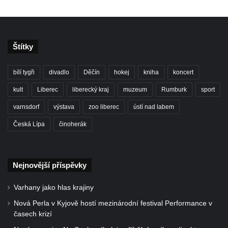
Štítky
bílí tygři
divadlo
Děčín
hokej
kniha
koncert
kult
Liberec
liberecký kraj
muzeum
Rumburk
sport
varnsdorf
výstava
zoo liberec
ústí nad labem
Česká Lípa
činoherák
Nejnovější příspěvky
Varhany jako hlas krajiny
Nová Perla v Kyjově hostí mezinárodní festival Performance v
časech krizí