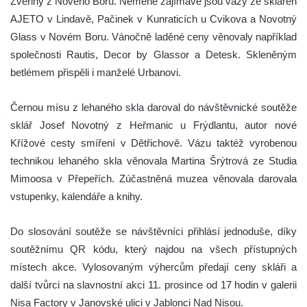
Zvěřiny z Nového Boru. Neméně zajímavé jsou vázy ze skláren
AJETO v Lindavě, Pačinek v Kunraticích u Cvikova a Novotný
Glass v Novém Boru. Vánočně laděné ceny věnovaly například
společnosti Rautis, Decor by Glassor a Detesk. Skleněným
betlémem přispěli i manželé Urbanovi.
Černou mísu z lehaného skla daroval do návštěvnické soutěže
sklář Josef Novotný z Heřmanic u Frýdlantu, autor nové
Křížové cesty smíření v Dětřichově. Vázu taktéž vyrobenou
technikou lehaného skla věnovala Martina Šrýtrová ze Studia
Mimoosa v Přepeřích. Zúčastněná muzea věnovala darovala
vstupenky, kalendáře a knihy.
Do slosování soutěže se návštěvníci přihlásí jednoduše, díky
soutěžnímu QR kódu, který najdou na všech přístupných
místech akce. Vylosovaným výhercům předají ceny skláři a
další tvůrci na slavnostní akci 11. prosince od 17 hodin v
galerii
Nisa Factory v Janovské ulici v Jablonci Nad Nisou.