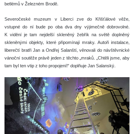
betlémů v Železném Brodě.
Severočeské muzeum v Liberci zve do Křišťálové věže,
vstupné do ní bude po oba dva dny výjimečně dobrovolné.
K vidění je tam nejdelší skleněný žebřík na světě doplněný
skleněnými objekty, které připomínají mraky. Autoři instalace,
liberečtí bratři Jan a Ondřej Salanští, věnovali do návštěvnické
vánoční soutěže právě jeden z těchto „mraků. „Chtěli jsme, aby
tam byl ten vtip z toho propojení!“ doplňuje Jan Salanský.