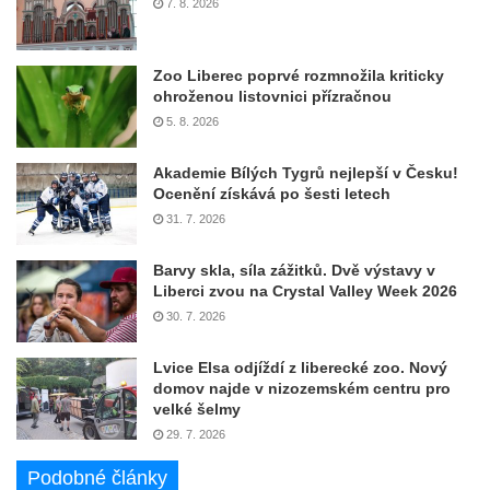
7. 8. 2026
Zoo Liberec poprvé rozmnožila kriticky
ohroženou listovnici přízračnou
5. 8. 2026
Akademie Bílých Tygrů nejlepší v Česku!
Ocenění získává po šesti letech
31. 7. 2026
Barvy skla, síla zážitků. Dvě výstavy v
Liberci zvou na Crystal Valley Week 2026
30. 7. 2026
Lvice Elsa odjíždí z liberecké zoo. Nový
domov najde v nizozemském centru pro
velké šelmy
29. 7. 2026
Podobné články