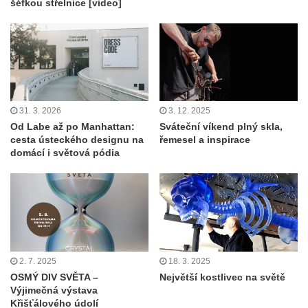
šéfkou střelnice [video]
31. 3. 2026
3. 12. 2025
Od Labe až po Manhattan:
Sváteční víkend plný skla,
cesta ústeckého designu na
řemesel a inspirace
domácí i světová pódia
2. 7. 2025
18. 3. 2025
OSMÝ DIV SVĚTA –
Největší kostlivec na světě
Výjimečná výstava
Křišťálového údolí