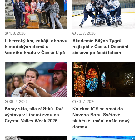
4. 8. 2026
31. 7. 2026
Liberecký kraj zahájil obnovu
Akademie Bílých Tygrů
historických domů u
nejlepší v Česku! Ocenění
Vodního hradu v České Lípě
získává po šesti letech
30. 7. 2026
30. 7. 2026
Barvy skla, síla zážitků. Dvě
Kolekce IGS se vrací do
výstavy v Liberci zvou na
Nového Boru. Světové
Crystal Valley Week 2026
sklářské umění našlo nový
domov