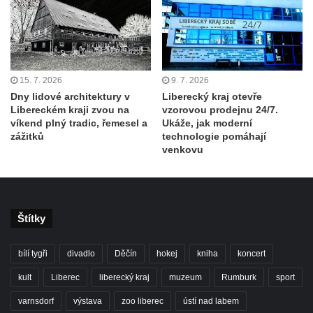
15. 7. 2026
9. 7. 2026
Dny lidové architektury v
Liberecký kraj otevře
Libereckém kraji zvou na
vzorovou prodejnu 24/7.
víkend plný tradic, řemesel a
Ukáže, jak moderní
zážitků
technologie pomáhají
venkovu
Štítky
bílí tygři
divadlo
Děčín
hokej
kniha
koncert
kult
Liberec
liberecký kraj
muzeum
Rumburk
sport
varnsdorf
výstava
zoo liberec
ústí nad labem