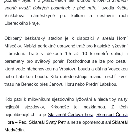
poznání lépe. I o prázdninách tak mohou milovníci zimních
sportů využít dobrých podmínek v plné míře,“
uvedla Květa
Vinklátová, náměstkyně pro kulturu a cestovní ruch
Libereckého kraje.
Oblíbený běžkařský stadion je k dispozici v areálu Horní
Mísečky. Nabízí perfektně upravené tratě pro klasické lyžování
i bruslení. Tratě v délkách 1,5 až 10 kilometrů splňují i
parametry pro světový pohár. Rozhodnout se lze pro cestu,
která vede hřebenovkou na Vrbatovu boudu a dál na Voseckou
nebo Labskou boudu. Kdo upřednostňuje rovinu, nechť zvolí
trasu na Benecko přes Janovu Horu nebo Přední Labskou.
Kdo patří k milovníkům sjezdového lyžování a hledá tipy na ty
nejlepší sjezdovky, Krkonoše jej nezklamou. Z těch
nejoblíbenějších to je
Ski areál Čertova hora
,
Skiresort Černá
Hora – Pec
,
Skiareál Svatý Petr
a nelze opomenout ani
Skiareál
Medvědín
.