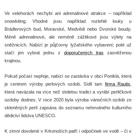
Ve velehorách nechybí ani adrenalinové atrakce – například
snowkiting. Vhodné jsou například rozlehlé louky u
Brádlerových bud, Moravské, Medvědí nebo Dvorské boudy.
Méně adrenalinové, ale neméně zážitkové jsou výlety na
sněžnicích. Nabízí je půjčovny lyžařského vybavení; poté už
stačí jen vybrat jednu z
doporučených tras
zasněženou
krajinou.
Pokud počasí nepřeje, nabízí se zastávka v obci Poniklá, která
je centrem výroby perlových ozdob. Sídlí tam
firma Rautis
,
která navázala na více než stoletou tradici a vyrábí perličkové
ozdoby dodnes. V roce 2020 byla výroba vánočních ozdob ze
skleněných perlí zapsána do seznamu nehmotného kulturního
dědictví lidstva UNESCO.
K zimní dovolené v Krkonoších patří i odpočinek ve vodě – či v