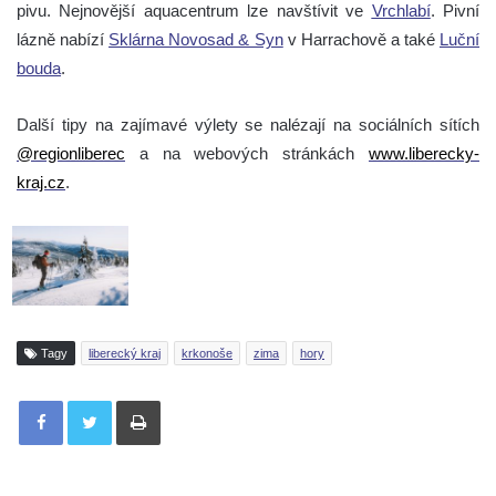
pivu. Nejnovější aquacentrum lze navštívit ve
Vrchlabí
. Pivní
lázně nabízí
Sklárna Novosad & Syn
v Harrachově a také
Luční
bouda
.
Další tipy na zajímavé výlety se nalézají na sociálních sítích
@regionliberec
a na webových stránkách
www.liberecky-
kraj.cz
.
Tagy
liberecký kraj
krkonoše
zima
hory
Tisknout