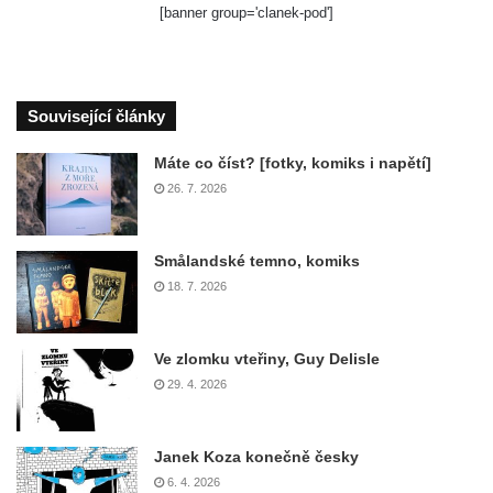
[banner group='clanek-pod']
Související články
Máte co číst? [fotky, komiks i napětí]
26. 7. 2026
Smålandské temno, komiks
18. 7. 2026
Ve zlomku vteřiny, Guy Delisle
29. 4. 2026
Janek Koza konečně česky
6. 4. 2026