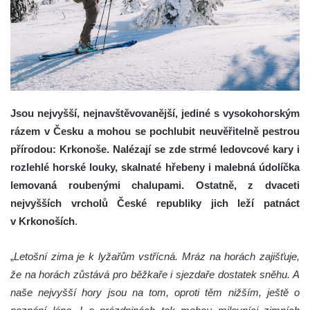
Jsou nejvyšší, nejnavštěvovanější, jediné s vysokohorským
rázem v Česku a mohou se pochlubit neuvěřitelně pestrou
přírodou: Krkonoše. Nalézají se zde strmé ledovcové kary i
rozlehlé horské louky, skalnaté hřebeny i malebná údolíčka
lemovaná roubenými chalupami. Ostatně, z dvaceti
nejvyšších vrcholů České republiky jich leží patnáct
v Krkonoších
.
„
Letošní zima je k lyžařům vstřícná. Mráz na horách zajišťuje,
že na horách zůstává pro běžkaře i sjezdaře dostatek sněhu. A
naše nejvyšší hory jsou na tom, oproti těm nižším, ještě o