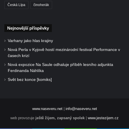
Česká Lípa
činoherák
Nejnovější příspěvky
Varhany jako hlas krajiny
Nová Perla v Kyjově hostí mezinárodní festival Performance v
časech krizí
Nová expozice Na Saule odhaluje příběh lesního adjunkta
Ferdinanda Náhlíka
Svět bez konce [komiks]
www.naseveru.net
|
info@naseveru.net
web provozuje
ještě žijem, zapsaný spolek
|
www.jestezijem.cz