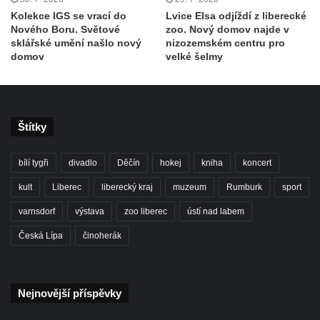
Kolekce IGS se vrací do
Lvice Elsa odjíždí z liberecké
Nového Boru. Světové
zoo. Nový domov najde v
sklářské umění našlo nový
nizozemském centru pro
domov
velké šelmy
Štítky
bílí tygři
divadlo
Děčín
hokej
kniha
koncert
kult
Liberec
liberecký kraj
muzeum
Rumburk
sport
varnsdorf
výstava
zoo liberec
ústí nad labem
Česká Lípa
činoherák
Nejnovější příspěvky