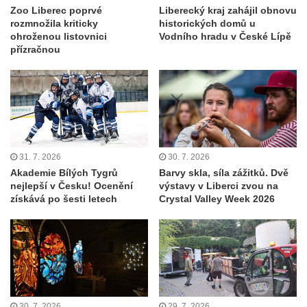
Zoo Liberec poprvé
Liberecký kraj zahájil obnovu
rozmnožila kriticky
historických domů u
ohroženou listovnici
Vodního hradu v České Lípě
přízračnou
31. 7. 2026
30. 7. 2026
Akademie Bílých Tygrů
Barvy skla, síla zážitků. Dvě
nejlepší v Česku! Ocenění
výstavy v Liberci zvou na
získává po šesti letech
Crystal Valley Week 2026
30. 7. 2026
29. 7. 2026