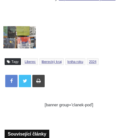
Tagy
Liberec
liberecký kraj
kniha roku
2024
Tisknout
[banner group='clanek-pod']
Související články