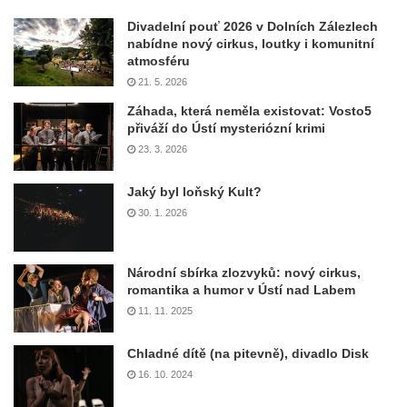
Divadelní pouť 2026 v Dolních Zálezlech
nabídne nový cirkus, loutky i komunitní
atmosféru
21. 5. 2026
Záhada, která neměla existovat: Vosto5
přiváží do Ústí mysteriózní krimi
23. 3. 2026
Jaký byl loňský Kult?
30. 1. 2026
Národní sbírka zlozvyků: nový cirkus,
romantika a humor v Ústí nad Labem
11. 11. 2025
Chladné dítě (na pitevně), divadlo Disk
16. 10. 2024