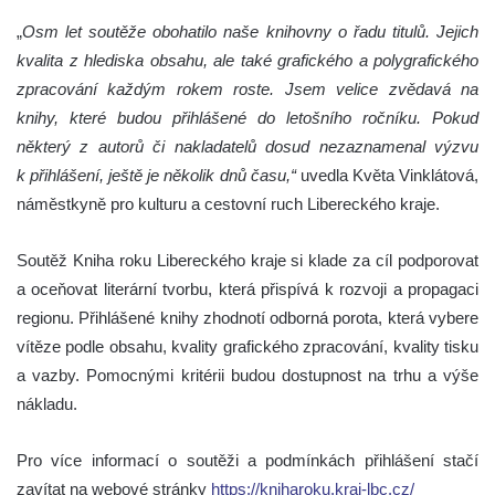
„
Osm let soutěže obohatilo naše knihovny o řadu titulů. Jejich
kvalita z hlediska obsahu, ale také grafického a polygrafického
zpracování každým rokem roste. Jsem velice zvědavá na
knihy, které budou přihlášené do letošního ročníku. Pokud
některý z autorů či nakladatelů dosud nezaznamenal výzvu
k přihlášení, ještě je několik dnů času,“
uvedla Květa Vinklátová,
náměstkyně pro kulturu a cestovní ruch Libereckého kraje.
Soutěž Kniha roku Libereckého kraje si klade za cíl podporovat
a oceňovat literární tvorbu, která přispívá k rozvoji a propagaci
regionu. Přihlášené knihy zhodnotí odborná porota, která vybere
vítěze podle obsahu, kvality grafického zpracování, kvality tisku
a vazby. Pomocnými kritérii budou dostupnost na trhu a výše
nákladu.
Pro více informací o soutěži a podmínkách přihlášení stačí
zavítat na webové stránky
https://kniharoku.kraj-lbc.cz/