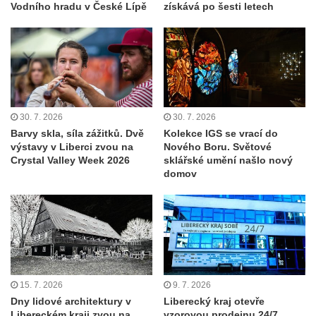
Vodního hradu v České Lípě
získává po šesti letech
30. 7. 2026
30. 7. 2026
Barvy skla, síla zážitků. Dvě
Kolekce IGS se vrací do
výstavy v Liberci zvou na
Nového Boru. Světové
Crystal Valley Week 2026
sklářské umění našlo nový
domov
15. 7. 2026
9. 7. 2026
Dny lidové architektury v
Liberecký kraj otevře
Libereckém kraji zvou na
vzorovou prodejnu 24/7.