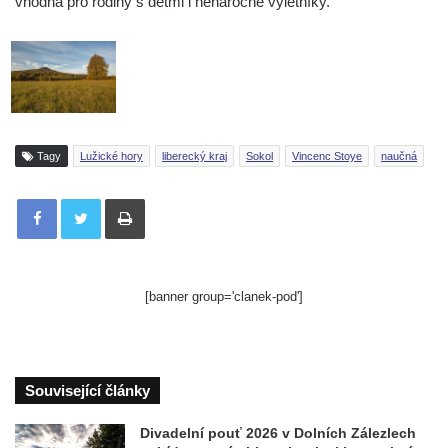
vhodná pro rodiny s dětmi i nenáročné výletníky.
Tagy
Lužické hory
liberecký kraj
Sokol
Vincenc Stoye
naučná
Tisknout
[banner group='clanek-pod']
Související články
Divadelní pouť 2026 v Dolních Zálezlech