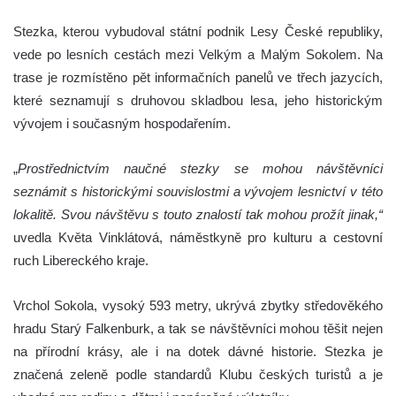
Stezka, kterou vybudoval státní podnik Lesy České republiky,
vede po lesních cestách mezi Velkým a Malým Sokolem. Na
trase je rozmístěno pět informačních panelů ve třech jazycích,
které seznamují s druhovou skladbou lesa, jeho historickým
vývojem i současným hospodařením.
„
Prostřednictvím naučné stezky se mohou návštěvníci
seznámit s historickými souvislostmi a vývojem lesnictví v této
lokalitě. Svou návštěvu s touto znalostí tak mohou prožít jinak,“
uvedla Květa Vinklátová, náměstkyně pro kulturu a cestovní
ruch Libereckého kraje.
Vrchol Sokola, vysoký 593 metry, ukrývá zbytky středověkého
hradu Starý Falkenburk, a tak se návštěvníci mohou těšit nejen
na přírodní krásy, ale i na dotek dávné historie. Stezka je
značená zeleně podle standardů Klubu českých turistů a je