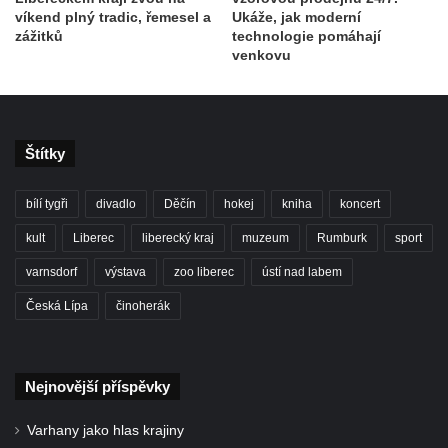
víkend plný tradic, řemesel a
Ukáže, jak moderní
zážitků
technologie pomáhají
venkovu
Štítky
bílí tygři
divadlo
Děčín
hokej
kniha
koncert
kult
Liberec
liberecký kraj
muzeum
Rumburk
sport
varnsdorf
výstava
zoo liberec
ústí nad labem
Česká Lípa
činoherák
Nejnovější příspěvky
Varhany jako hlas krajiny