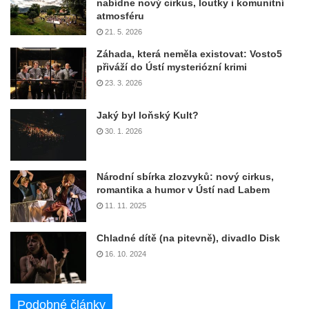
nabídne nový cirkus, loutky i komunitní
atmosféru
21. 5. 2026
Záhada, která neměla existovat: Vosto5
přiváží do Ústí mysteriózní krimi
23. 3. 2026
Jaký byl loňský Kult?
30. 1. 2026
Národní sbírka zlozvyků: nový cirkus,
romantika a humor v Ústí nad Labem
11. 11. 2025
Chladné dítě (na pitevně), divadlo Disk
16. 10. 2024
Podobné články