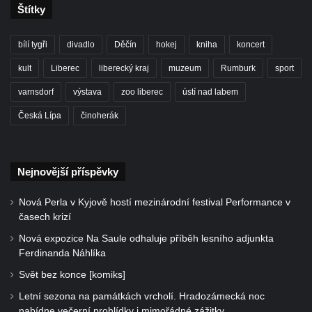
Štítky
bílí tygři
divadlo
Děčín
hokej
kniha
koncert
kult
Liberec
liberecký kraj
muzeum
Rumburk
sport
varnsdorf
výstava
zoo liberec
ústí nad labem
Česká Lípa
činoherák
Nejnovější příspěvky
Nová Perla v Kyjově hostí mezinárodní festival Performance v
časech krizí
Nová expozice Na Saule odhaluje příběh lesního adjunkta
Ferdinanda Náhlíka
Svět bez konce [komiks]
Letní sezona na památkách vrcholí. Hradozámecká noc
nabídne večerní prohlídky i mimořádné zážitky