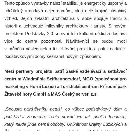
Tento způsob výstavby nabízí stabilitu, je energeticky úsporný a
udržitelný a dodává nejen domům, ale i celé krajině působivý
vzhled. Jejich zvláštní architektura v sobě spojuje tradici a
historii a uchvacuje milovníky architektury i turisty. S novým
projektem Podstávky 2.0 se nyní toto kulturní dědictví dostává
více do centra pozornosti. Návštěvníci se budou moci
v průběhu následujících tří let trvání projektu a pak i nadále s
podstávkovými domy seznámit novým způsobem.
Mezi partnery projektu patří Saské vzdělávací a setkávací
centrum Windmühle Seifhennersdorf, MGO (společnost pro
marketing v Horní Lužici) a Turistické centrum Přírodní park
Žitavské hory GmbH a MAS Český server, z.s.
„
Spousta návštěvníků netuší, co vůbec podstávkový dům a
podstávka znamená. Tento projekt jim tak přiblíží fenomén,
který nikde jinde nemá obdoby. Unikátnost krajiny Lužických a