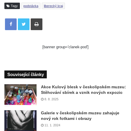
Tagy
podstávka
liberecký kraj
Tisknout
[banner group='clanek-pod']
Související články
Akce Kulový blesk v českolipském muzeu:
Stěhování sbírek a vznik nových expozic
8. 8. 2025
Galerie v českolipském muzeu zahajuje
nový rok fotkami i obrazy
11. 1. 2024