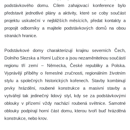
podstávkového domu. Cílem zahajovací konference bylo
představit jednotlivé plány a aktivity, které se coby součást
projektu uskuteční v nejbližších měsících, předat kontakty a
propojit odborníky a majitele podstávkových domů na obou
stranách hranice.
Podstávkové domy charakterizují krajinu severních Čech,
Dolního Slezska a Horní Lužice a jsou nezaměnitelnou součástí
regionu tří zemí – Německa, České republiky a Polska.
Vyprávějí příběhy o řemeslné zručnosti, regionálním životním
stylu a společných historických kořenech. Stavby kombinují
prvky hrázdění, roubené konstrukce a masivní stavby a
vytvářejí tak jedinečný lidový styl, kdy se za podstávkovými
oblouky v přízemí vždy nachází roubená světnice. Samotné
oblouky podpírají horní část domu, kterou tvoří buď hrázděná
konstrukce, nebo krov.