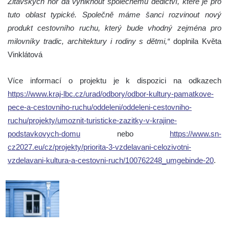
Žitavských hor dá vyniknout společnému dědictví, které je pro
tuto oblast typické. Společně máme šanci rozvinout nový
produkt cestovního ruchu, který bude vhodný zejména pro
milovníky tradic, architektury i rodiny s dětmi,“
doplnila Květa
Vinklátová
Více informací o projektu je k dispozici na odkazech
https://www.kraj-lbc.cz/urad/odbory/odbor-kultury-pamatkove-
pece-a-cestovniho-ruchu/oddeleni/oddeleni-cestovniho-
ruchu/projekty/umoznit-turisticke-zazitky-v-krajine-
podstavkovych-domu
nebo
https://www.sn-
cz2027.eu/cz/projekty/priorita-3-vzdelavani-celozivotni-
vzdelavani-kultura-a-cestovni-ruch/100762248_umgebinde-20
.