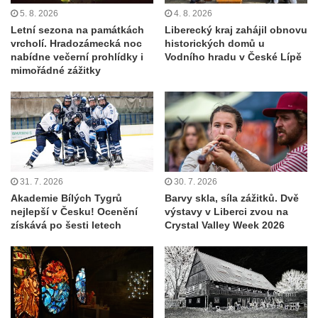
5. 8. 2026
4. 8. 2026
Letní sezona na památkách
Liberecký kraj zahájil obnovu
vrcholí. Hradozámecká noc
historických domů u
nabídne večerní prohlídky i
Vodního hradu v České Lípě
mimořádné zážitky
31. 7. 2026
30. 7. 2026
Akademie Bílých Tygrů
Barvy skla, síla zážitků. Dvě
nejlepší v Česku! Ocenění
výstavy v Liberci zvou na
získává po šesti letech
Crystal Valley Week 2026