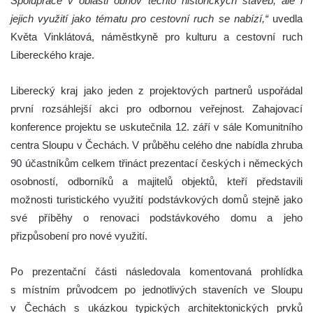
Spolupráce v oblasti obnov těchto historických staveb, ale i
jejich využití jako tématu pro cestovní ruch se nabízí,“
uvedla
Květa Vinklátová, náměstkyně pro kulturu a cestovní ruch
Libereckého kraje.
Liberecký kraj jako jeden z projektových partnerů uspořádal
první rozsáhlejší akci pro odbornou veřejnost. Zahajovací
konference projektu se uskutečnila 12. září v sále Komunitního
centra Sloupu v Čechách. V průběhu celého dne nabídla zhruba
90 účastníkům celkem třináct prezentací českých i německých
osobností, odborníků a majitelů objektů, kteří představili
možnosti turistického využití podstávkových domů stejně jako
své příběhy o renovaci podstávkového domu a jeho
přizpůsobení pro nové využití.
Po prezentační části následovala komentovaná prohlídka
s místním průvodcem po jednotlivých staveních ve Sloupu
v Čechách s ukázkou typických architektonických prvků