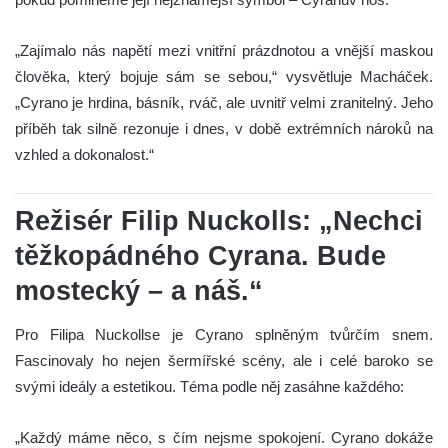
„Zajímalo nás napětí mezi vnitřní prázdnotou a vnější maskou
člověka, který bojuje sám se sebou,“ vysvětluje Macháček.
„Cyrano je hrdina, básník, rváč, ale uvnitř velmi zranitelný. Jeho
příběh tak silně rezonuje i dnes, v době extrémních nároků na
vzhled a dokonalost.“
Režisér Filip Nuckolls: „Nechci
těžkopádného Cyrana. Bude
mostecký – a náš.“
Pro Filipa Nuckollse je Cyrano splněným tvůrčím snem.
Fascinovaly ho nejen šermířské scény, ale i celé baroko se
svými ideály a estetikou. Téma podle něj zasáhne každého:
„Každý máme něco, s čím nejsme spokojení. Cyrano dokáže