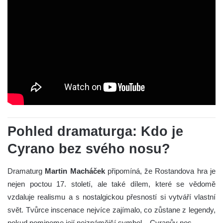
Pohled dramaturga: Kdo je
Cyrano bez svého nosu?
Dramaturg
Martin Macháček
připomíná, že Rostandova hra je
nejen poctou 17. století, ale také dílem, které se vědomě
vzdaluje realismu a s nostalgickou přesností si vytváří vlastní
svět. Tvůrce inscenace nejvíce zajímalo, co zůstane z legendy,
pokud pomineme její nejznámější symbol – Cyranův nos.