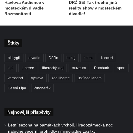
Havlova Audience v
DRŽ SE! Tak trochu jiná
mosteckém divadle
reality show v mosteckém
Rozmanitostí
divadle!
Štítky
bílí tygři
divadlo
Děčín
hokej
kniha
koncert
kult
Liberec
liberecký kraj
muzeum
Rumburk
sport
varnsdorf
výstava
zoo liberec
ústí nad labem
Česká Lípa
činoherák
Nejnovější příspěvky
Letní sezona na památkách vrcholí. Hradozámecká noc
nabídne večerní prohlídky i mimořádné zážitky