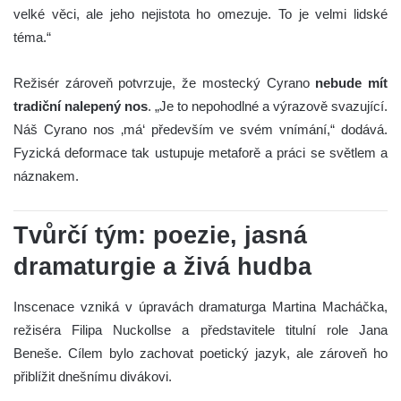
velké věci, ale jeho nejistota ho omezuje. To je velmi lidské
téma.“
Režisér zároveň potvrzuje, že mostecký Cyrano
nebude mít
tradiční nalepený nos
. „Je to nepohodlné a výrazově svazující.
Náš Cyrano nos ‚má‘ především ve svém vnímání,“ dodává.
Fyzická deformace tak ustupuje metaforě a práci se světlem a
náznakem.
Tvůrčí tým: poezie, jasná
dramaturgie a živá hudba
Inscenace vzniká v úpravách dramaturga Martina Macháčka,
režiséra Filipa Nuckollse a představitele titulní role Jana
Beneše. Cílem bylo zachovat poetický jazyk, ale zároveň ho
přiblížit dnešnímu divákovi.