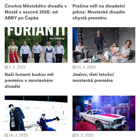
Činohra Městského divadla v
Prašina míří na divadelní
Mostě v sezoně 2026: od
prkna: Mostecké divadlo
ABBY po Čapka
chystá premiéru
2. 6. 2025
24. 4. 2025
Naši furianti budou mít
Jméno, třetí letošní
premiéru v mosteckém
mostecká premiéra
divadle
16. 3. 2025
8. 3. 2025