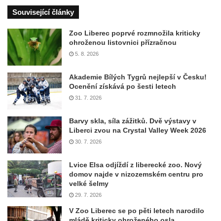
Související články
Zoo Liberec poprvé rozmnožila kriticky
ohroženou listovnici přízračnou
5. 8. 2026
Akademie Bílých Tygrů nejlepší v Česku!
Ocenění získává po šesti letech
31. 7. 2026
Barvy skla, síla zážitků. Dvě výstavy v
Liberci zvou na Crystal Valley Week 2026
30. 7. 2026
Lvice Elsa odjíždí z liberecké zoo. Nový
domov najde v nizozemském centru pro
velké šelmy
29. 7. 2026
V Zoo Liberec se po pěti letech narodilo
mládě kriticky ohroženého osla