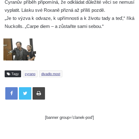
Cyranův příběh připomíná, že odkládat důležité věci se nemusí
vyplatit. Lásku své Roxaně přizná až příliš pozdě.
„Je to výzva k odvaze, k upřímnosti a k životu tady a teď,“ říká
Nuckolls. „Carpe diem – a zůstaňte sami sebou.“
Tagy
cyrano
divadlo most
Tisknout
[banner group='clanek-pod']