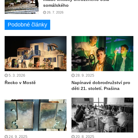
somálského
26. 7. 2026
Podobné články
5. 3. 2026
28. 9. 2025
Řecko v Mostě
Napínavé dobrodružství pro
děti 21. století. Prašina
24. 9. 2025
20. 8. 2025