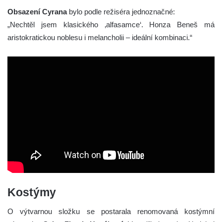
Obsazení Cyrana
bylo podle režiséra jednoznačné:
„Nechtěl jsem klasického ‚alfasamce‘. Honza Beneš má
aristokratickou noblesu i melancholii – ideální kombinaci.“
Kostýmy
O výtvarnou složku se postarala renomovaná kostýmní