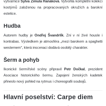
výtvarnice
Sylva Zimula Hanáková
. Vytvořila kompletní kolekci
kostýmů založenou na propracovaných okružích a barokní
estetice.
Hudba
Autorem hudby je
Ondřej Švandrlík
. Zní v ní živé housle i
kontrabas. Výsledkem je atmosféra „mezi barokem a spaghetti
westernem“, která inscenaci dodává osobitý charakter.
Šerm a pohyb
Ikonické šermířské scény připravil
Petr Dočkal
, prezident
Asociace historického šermu. Zapojení ženských kadetek
přineslo nový pohled na rytmus i choreografii soubojů.
Hlavní poselství: Carpe diem