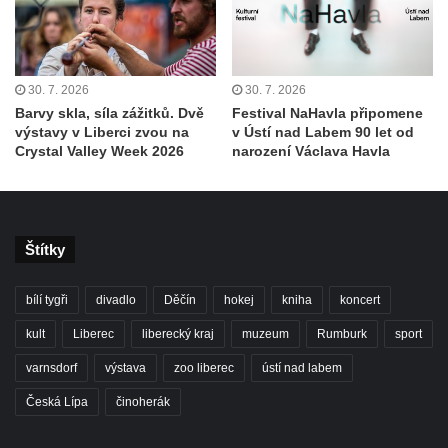
30. 7. 2026
30. 7. 2026
Barvy skla, síla zážitků. Dvě
Festival NaHavla připomene
výstavy v Liberci zvou na
v Ústí nad Labem 90 let od
Crystal Valley Week 2026
narození Václava Havla
Štítky
bílí tygři
divadlo
Děčín
hokej
kniha
koncert
kult
Liberec
liberecký kraj
muzeum
Rumburk
sport
varnsdorf
výstava
zoo liberec
ústí nad labem
Česká Lípa
činoherák