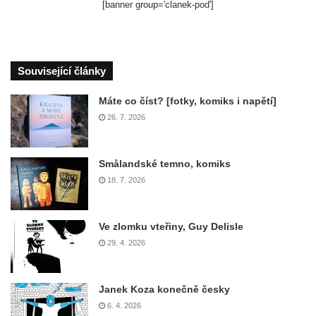
[banner group='clanek-pod']
Související články
Máte co číst? [fotky, komiks i napětí]
26. 7. 2026
Smålandské temno, komiks
18. 7. 2026
Ve zlomku vteřiny, Guy Delisle
29. 4. 2026
Janek Koza konečně česky
6. 4. 2026