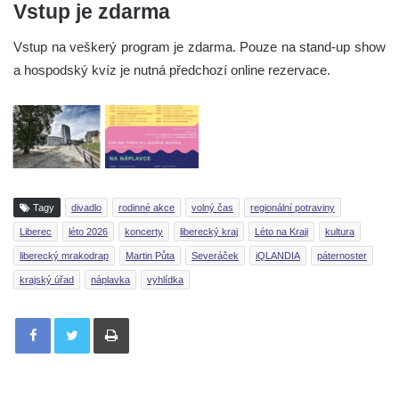
Vstup je zdarma
Vstup na veškerý program je zdarma. Pouze na stand-up show
a hospodský kvíz je nutná předchozí online rezervace.
Tagy
divadlo
rodinné akce
volný čas
regionální potraviny
Liberec
léto 2026
koncerty
liberecký kraj
Léto na Kraji
kultura
liberecký mrakodrap
Martin Půta
Severáček
iQLANDIA
páternoster
krajský úřad
náplavka
vyhlídka
Tisknout