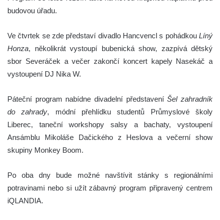
budovou úřadu.
Ve čtvrtek se zde představí divadlo Hancvencl s pohádkou
Líný
Honza
, několikrát vystoupí bubenická show, zazpívá dětský
sbor Severáček a večer zakončí koncert kapely Nasekáč a
vystoupení DJ Nika W.
Páteční program nabídne divadelní představení
Šel zahradník
do zahrady
, módní přehlídku studentů Průmyslové školy
Liberec, taneční workshopy salsy a bachaty, vystoupení
Ansámblu Mikoláše Dačického z Heslova a večerní show
skupiny Monkey Boom.
Po oba dny bude možné navštívit stánky s regionálními
potravinami nebo si užít zábavný program připravený centrem
iQLANDIA
.