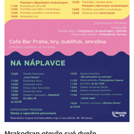
Mrakodrap otevře své dveře