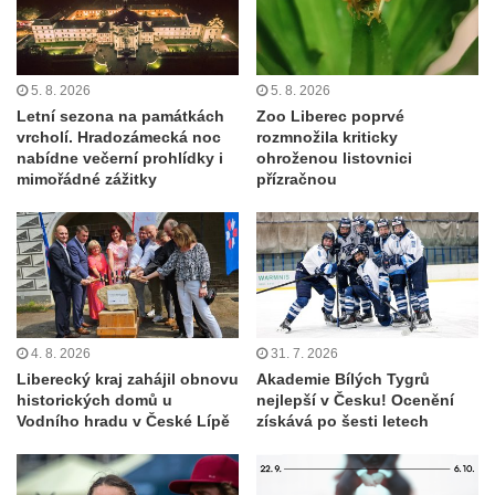
5. 8. 2026
5. 8. 2026
Letní sezona na památkách
Zoo Liberec poprvé
vrcholí. Hradozámecká noc
rozmnožila kriticky
nabídne večerní prohlídky i
ohroženou listovnici
mimořádné zážitky
přízračnou
4. 8. 2026
31. 7. 2026
Liberecký kraj zahájil obnovu
Akademie Bílých Tygrů
historických domů u
nejlepší v Česku! Ocenění
Vodního hradu v České Lípě
získává po šesti letech