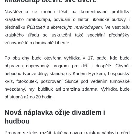
Návštěvníci se mohou těšit na komentované prohlídky
krajského mrakodrapu, povídání o historii ikonické budovy i
přednášku
Půlstoletí s libereckým mrakodrapem
. Ve vestibulu
krajského úřadu se uskuteční také speciální přednášky
věnované této dominantě Liberce.
Po oba dny bude otevřena vyhlídka v 17. patře, kde bude
připraven doprovodný program pro děti i dospělé. Chybět
nebudou tvořivé dílny, stand-up s Karlem Hynkem, hospodský
kvíz, fotokoutek, pozorování Slunce pod vedením turnovské
hvězdárny, hry, bublifuk ani zmrzlina zdarma. Vyhlídka bude
přístupná až do 20 hodin.
Nová náplavka ožije divadlem i
hudbou
Program se letos rozšíří také na novou krajskou náplavku před