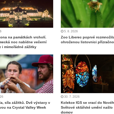
26
5. 8. 2026
zona na památkách vrcholí.
Zoo Liberec poprvé rozmnožila
ecká noc nabídne večerní
ohroženou listovnici přízračn
y i mimořádné zážitky
026
30. 7. 2026
a, síla zážitků. Dvě výstavy v
Kolekce IGS se vrací do Nové
zvou na Crystal Valley Week
Světové sklářské umění našlo
domov