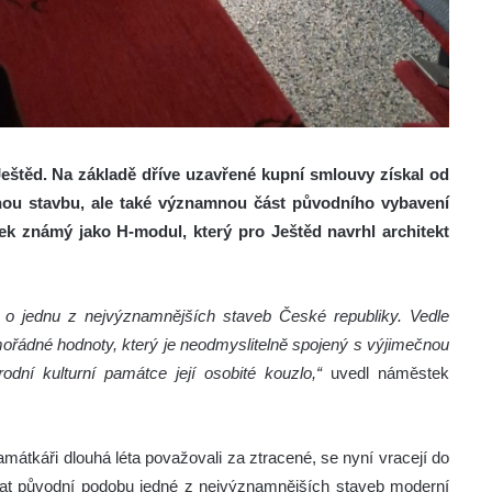
Ještěd. Na základě dříve uzavřené kupní smlouvy získal od
ou stavbu, ale také významnou část původního vybavení
ytek známý jako H-modul, který pro Ještěd navrhl architekt
 o jednu z nejvýznamnějších staveb České republiky. Vedle
řádné hodnoty, který je neodmyslitelně spojený s výjimečnou
rodní kulturní památce její osobité kouzlo,“
uvedl náměstek
mátkáři dlouhá léta považovali za ztracené, se nyní vracejí do
vat původní podobu jedné z nejvýznamnějších staveb moderní