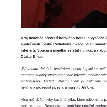
Kraj dokončil převzetí horského hotelu a vysílače 
společnosti České Radiokomunikace nejen samotn
interiérů. Součástí majetku se stal i unikátní náb
Otakar Binar.
„
Převzetím Ještědu otevíráme novou kapitolu v péči
samotné budovy získáváme také původní mobiliář mimo
architekturou Ještědu. Naším cílem je vrátit této ná
hejtmana pro resort investic a majetku Jiří Ulvr.
Více než dvě stovky kusů nábytku, které odborníci a pa
majetku kraje. Restaurování mobiliáře umožní zacho