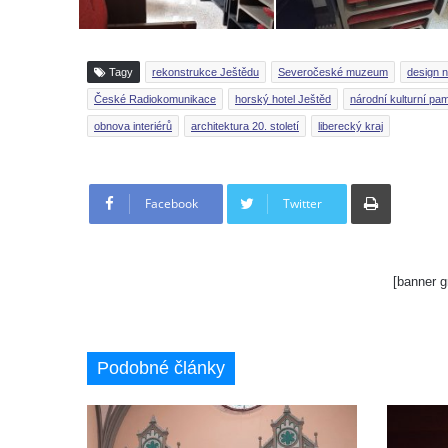
Tagy
rekonstrukce Ještědu
Severočeské muzeum
design 
České Radiokomunikace
horský hotel Ještěd
národní kulturní pa
obnova interiérů
architektura 20. století
liberecký kraj
Tisknout
Facebook
Twitter
[banner g
Podobné články