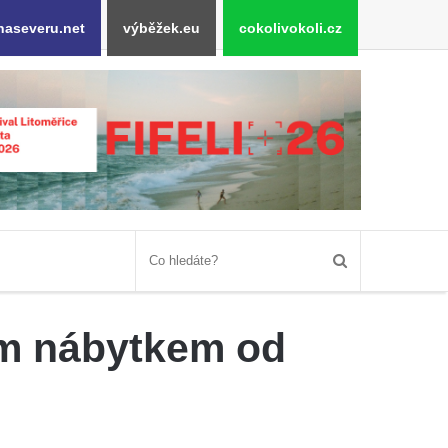
naseveru.net
výběžek.eu
cokolivokoli.cz
ním nábytkem od