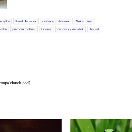
nábytku
Karel Hubáček
česká architektura
Otakar Binar
mátka
původní mobiliář
Liberec
historický nábytek
Ještěd
roup='clanek-pod']