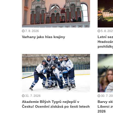
7. 8. 2026
5. 8. 20
Varhany jako hlas krajiny
Letní se
Hradozám
prohlídk
31. 7. 2026
30. 7. 2
Akademie Bílých Tygrů nejlepší v
Barvy skl
Česku! Ocenění získává po šesti letech
Liberci 
2026