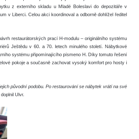
ábytku z externího skladu u Mladé Boleslavi do depozitáře v
 v Liberci. Celou akci koordinoval a odborně dohlížel ředitel
vrh restaurátorských prací H-modulu – originálního systému
eriérů Ještědu v 60. a 70. letech minulého století. Nábytkové
lárního systému připomínajícího písmeno H. Díky tomuto řešení
otelové pokoje a současně zachovat vysoký komfort pro hosty i
ejich původní podobu. Po restaurování se nábytek vrátí na své
“
doplnil Ulvr.