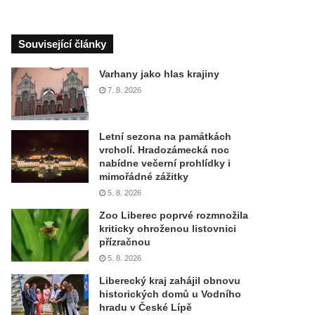
Související články
Varhany jako hlas krajiny
7. 8. 2026
Letní sezona na památkách
vrcholí. Hradozámecká noc
nabídne večerní prohlídky i
mimořádné zážitky
5. 8. 2026
Zoo Liberec poprvé rozmnožila
kriticky ohroženou listovnici
přízračnou
5. 8. 2026
Liberecký kraj zahájil obnovu
historických domů u Vodního
hradu v České Lípě