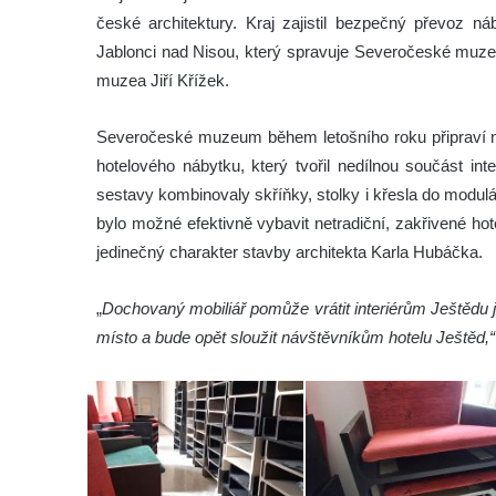
české architektury. Kraj zajistil bezpečný převoz n
Jablonci nad Nisou, který spravuje Severočeské muzeum
muzea Jiří Křížek.
Severočeské muzeum během letošního roku připraví ná
hotelového nábytku, který tvořil nedílnou součást int
sestavy kombinovaly skříňky, stolky i křesla do modu
bylo možné efektivně vybavit netradiční, zakřivené h
jedinečný charakter stavby architekta Karla Hubáčka.
„
Dochovaný mobiliář pomůže vrátit interiérům Ještědu j
místo a bude opět sloužit návštěvníkům hotelu Ještěd,