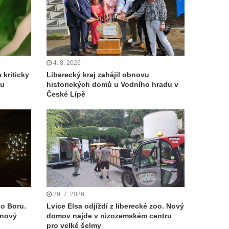
4. 8. 2026
 kriticky
Liberecký kraj zahájil obnovu
ou
historických domů u Vodního hradu v
České Lípě
29. 7. 2026
ho Boru.
Lvice Elsa odjíždí z liberecké zoo. Nový
 nový
domov najde v nizozemském centru
pro velké šelmy