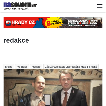
redakce
hrdina
Ivo Raisr
medaile
Záslužná medaile Libereckého kraje I. stupně