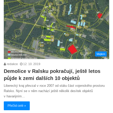
Mejlem
redakce
12. 10. 2019
Demolice v Ralsku pokračují, ještě letos
půjde k zemi dalších 10 objektů
Liberecký kraj převzal v roce 2007 od státu část vojenského prostoru
Ralsko. Nyní se v něm nachází ještě několik desítek objektů
v havarijním…
Přečíst celé »