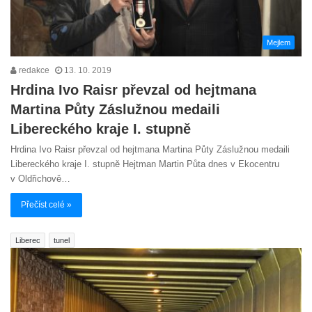
Mejlem
redakce
13. 10. 2019
Hrdina Ivo Raisr převzal od hejtmana
Martina Půty Záslužnou medaili
Libereckého kraje I. stupně
Hrdina Ivo Raisr převzal od hejtmana Martina Půty Záslužnou medaili
Libereckého kraje I. stupně Hejtman Martin Půta dnes v Ekocentru
v Oldřichově…
Přečíst celé »
Liberec
tunel