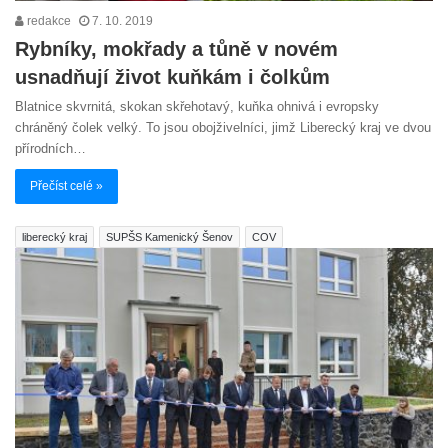
redakce
7. 10. 2019
Rybníky, mokřady a tůně v novém
usnadňují život kuňkám i čolkům
Blatnice skvrnitá, skokan skřehotavý, kuňka ohnivá i evropsky
chráněný čolek velký. To jsou obojživelníci, jimž Liberecký kraj ve dvou
přírodních…
Přečíst celé »
liberecký kraj
SUPŠS Kamenický Šenov
COV