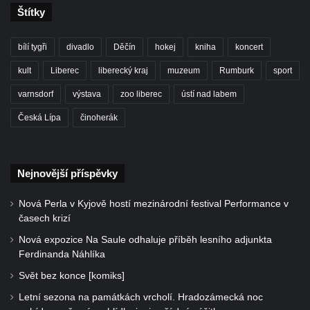
Štítky
bílí tygři
divadlo
Děčín
hokej
kniha
koncert
kult
Liberec
liberecký kraj
muzeum
Rumburk
sport
varnsdorf
výstava
zoo liberec
ústí nad labem
Česká Lípa
činoherák
Nejnovější příspěvky
Nová Perla v Kyjově hostí mezinárodní festival Performance v
časech krizí
Nová expozice Na Saule odhaluje příběh lesního adjunkta
Ferdinanda Náhlíka
Svět bez konce [komiks]
Letní sezona na památkách vrcholí. Hradozámecká noc