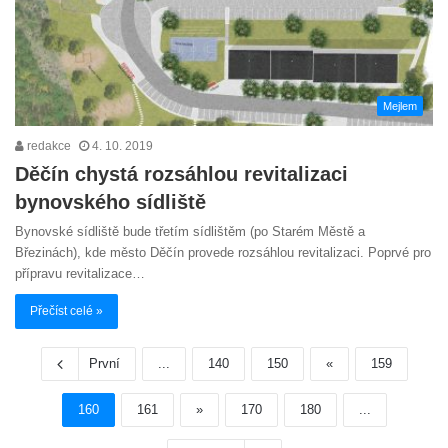
Mejlem
redakce
4. 10. 2019
Děčín chystá rozsáhlou revitalizaci
bynovského sídliště
Bynovské sídliště bude třetím sídlištěm (po Starém Městě a
Březinách), kde město Děčín provede rozsáhlou revitalizaci. Poprvé pro
přípravu revitalizace…
Přečíst celé »
První
...
140
150
«
159
160
161
»
170
180
...