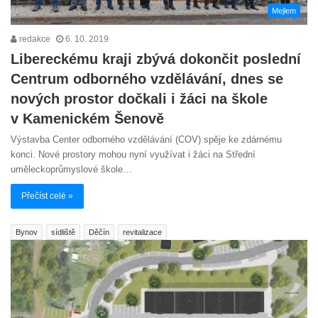
Mejlem
redakce
6. 10. 2019
Libereckému kraji zbývá dokončit poslední
Centrum odborného vzdělávání, dnes se
nových prostor dočkali i žáci na škole
v Kamenickém Šenově
Výstavba Center odborného vzdělávání (COV) spěje ke zdárnému
konci. Nové prostory mohou nyní využívat i žáci na Střední
uměleckoprůmyslové škole…
Přečíst celé »
Bynov
sídliště
Děčín
revitalizace