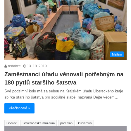
Mejlem
redakce
13. 10. 2019
Zaměstnanci úřadu věnovali potřebným na
180 pytlů staršího šatstva
Své podzimní kolo má za sebou na Krajském úřadu Libereckého kraje
sbírka staršího šatstva pro sociálně slabé, nazvaná Dejte věcem…
Přečíst celé »
Liberec
Severočeské muzeum
porcelán
kubismus