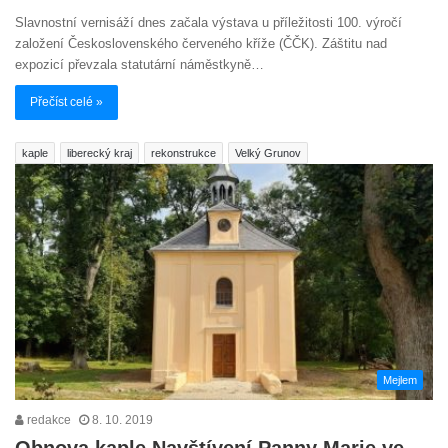
Slavnostní vernisáží dnes začala výstava u příležitosti 100. výročí
založení Československého červeného kříže (ČČK). Záštitu nad
expozicí převzala statutární náměstkyně…
Přečíst celé »
kaple
liberecký kraj
rekonstrukce
Velký Grunov
Mejlem
redakce
8. 10. 2019
Obnova kaple Navštívení Panny Marie ve