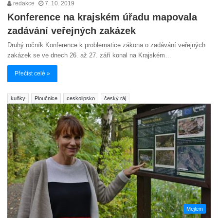
redakce
7. 10. 2019
Konference na krajském úřadu mapovala
zadávání veřejných zakázek
Druhý ročník Konference k problematice zákona o zadávání veřejných
zakázek se ve dnech 26. až 27. září konal na Krajském…
Přečíst celé »
kuňky
Ploučnice
ceskolipsko
český ráj
Mejlem