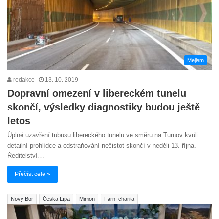
Mejlem
redakce
13. 10. 2019
Dopravní omezení v libereckém tunelu
skončí, výsledky diagnostiky budou ještě
letos
Úplné uzavření tubusu libereckého tunelu ve směru na Turnov kvůli
detailní prohlídce a odstraňování nečistot skončí v neděli 13. října.
Ředitelství…
Přečíst celé »
Nový Bor
Česká Lípa
Mimoň
Farní charita