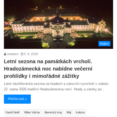
Mejlem
redakce
5. 8. 2026
Letní sezona na památkách vrcholí.
Hradozámecká noc nabídne večerní
prohlídky i mimořádné zážitky
Letní návštěvnická sezona na hradech a zámcích vyvrcholí v sobotu
22. srpna 2026 tradiční Hradozámeckou nocí. Hrady a zámky po…
Přečíst celé »
Kamil Seidl
Milan Vácha
liberecký kraj
Máj
kultura