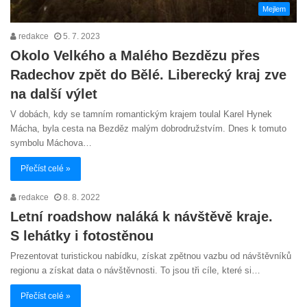
Mejlem
redakce
5. 7. 2023
Okolo Velkého a Malého Bezdězu přes
Radechov zpět do Bělé. Liberecký kraj zve
na další výlet
V dobách, kdy se tamním romantickým krajem toulal Karel Hynek
Mácha, byla cesta na Bezděz malým dobrodružstvím. Dnes k tomuto
symbolu Máchova…
Přečíst celé »
redakce
8. 8. 2022
Letní roadshow naláká k návštěvě kraje.
S lehátky i fotostěnou
Prezentovat turistickou nabídku, získat zpětnou vazbu od návštěvníků
regionu a získat data o návštěvnosti. To jsou tři cíle, které si…
Přečíst celé »