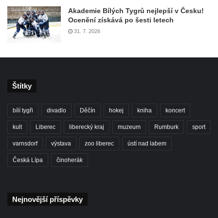
Akademie Bílých Tygrů nejlepší v Česku!
Ocenění získává po šesti letech
31. 7. 2026
Štítky
bílí tygři
divadlo
Děčín
hokej
kniha
koncert
kult
Liberec
liberecký kraj
muzeum
Rumburk
sport
varnsdorf
výstava
zoo liberec
ústí nad labem
Česká Lípa
činoherák
Nejnovější příspěvky