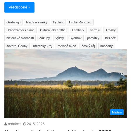
Přečíst celé »
Grabstejn
hrady a zámky
frýdlant
Hrubý Rohozec
Hradozámecká noc
kulturní akce 2026
Lemberk
šermíři
Trosky
historické slavnosti
Zákupy
výlety
Sychrov
památky
Bezděz
severní Čechy
liberecký kraj
rodinné akce
český ráj
koncerty
Mejlem
redakce
24. 5. 2026