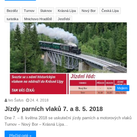
Bezděz
Turnov
šluknov
Krásná Lípa
Nový Bor
Česká Lípa
turistika
Mnichovo Hradiště
Jestřebí
Mejlem
Ivo Šafus
24. 4. 2018
Jízdy parních vlaků 7. a 8. 5. 2018
Dne 7. – 8. května 2018 se uskuteční jízdy parních a motorových vlaků
Turnov – Nový Bor – Krásná Lípa…
Přečíst celé »