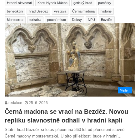
Hradní slavnosti
Karel Hynek Mácha
gotický hrad
památky
benediktini
hrad Bezděz
výstava
Černá madona
historie
Montserrat
turistika
poutní místo
Doksy
NPÚ
Bezděz
Mejlem
redakce
25. 6. 2026
Černá madona se vrací na Bezděz. Novou
repliku slavnostně odhalí v hradní kapli
Státní hrad Bezděz si letos připomíná 360 let od přenesení slavné
Černé madony montserratské. U této příležitosti bude v hradní…