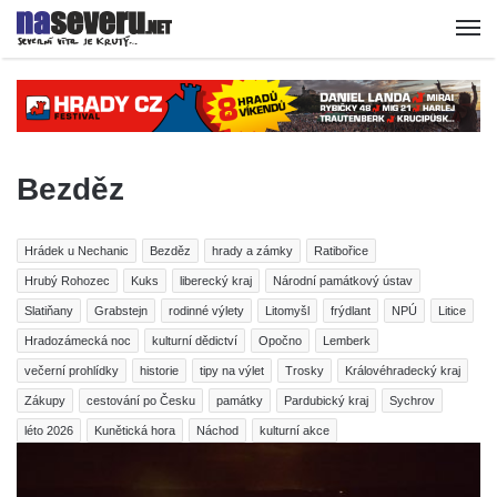
Bezděz
Hrádek u Nechanic
Bezděz
hrady a zámky
Ratibořice
Hrubý Rohozec
Kuks
liberecký kraj
Národní památkový ústav
Slatiňany
Grabstejn
rodinné výlety
Litomyšl
frýdlant
NPÚ
Litice
Hradozámecká noc
kulturní dědictví
Opočno
Lemberk
večerní prohlídky
historie
tipy na výlet
Trosky
Královéhradecký kraj
Zákupy
cestování po Česku
památky
Pardubický kraj
Sychrov
léto 2026
Kunětická hora
Náchod
kulturní akce