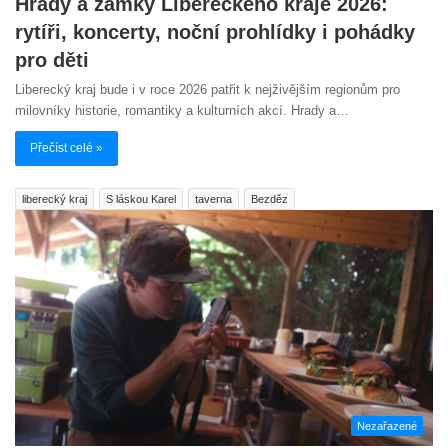
Hrady a zámky Libereckého kraje 2026:
rytíři, koncerty, noční prohlídky i pohádky
pro děti
Liberecký kraj bude i v roce 2026 patřit k nejživějším regionům pro
milovníky historie, romantiky a kulturních akcí. Hrady a…
Přečíst celé »
liberecký kraj
S láskou Karel
taverna
Bezděz
Nezařazené