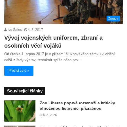
Zprávy
Ivo Šafus
4. 8. 2017
Vývoj vojenských uniforem, zbraní a
osobních věcí vojáků
Od úterka 1. srpna 2017 je v přízemí šluknovského zámku k vidění
další z řady výstav, tentokrát spíše něco pro…
Přečíst celé »
Související články
Zoo Liberec poprvé rozmnožila kriticky
ohroženou listovnici přízračnou
5. 8. 2026