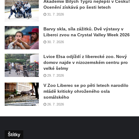
Akademie Bílých Tygrů nejlepší v Česku!
Ocenění získává po šesti letech
31. 7. 2026
Barvy skla, síla zážitků. Dvě výstavy v
Liberci zvou na Crystal Valley Week 2026
30. 7. 2026
Lvice Elsa odjíždí z liberecké zoo. Nový
domov najde v nizozemském centru pro
velké šelmy
29. 7. 2026
V Zoo Liberec se po pěti letech narodilo
mládě kriticky ohroženého osla
somálského
26. 7. 2026
Štítky