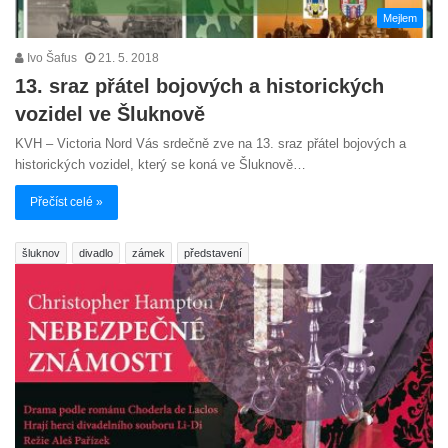
Mejlem
Ivo Šafus
21. 5. 2018
13. sraz přátel bojových a historických
vozidel ve Šluknově
KVH – Victoria Nord Vás srdečně zve na 13. sraz přátel bojových a
historických vozidel, který se koná ve Šluknově…
Přečíst celé »
šluknov
divadlo
zámek
představení