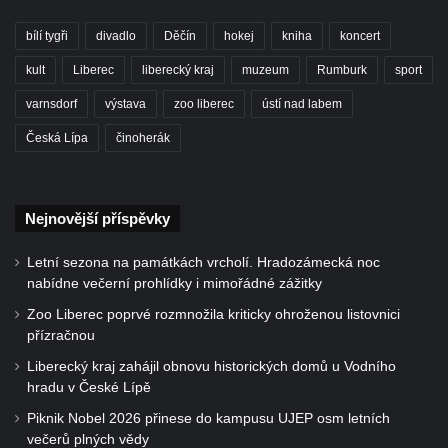
bílí tygři
divadlo
Děčín
hokej
kniha
koncert
kult
Liberec
liberecký kraj
muzeum
Rumburk
sport
varnsdorf
výstava
zoo liberec
ústí nad labem
Česká Lípa
činoherák
Nejnovější příspěvky
Letní sezona na památkách vrcholí. Hradozámecká noc
nabídne večerní prohlídky i mimořádné zážitky
Zoo Liberec poprvé rozmnožila kriticky ohroženou listovnici
přízračnou
Liberecký kraj zahájil obnovu historických domů u Vodního
hradu v České Lípě
Piknik Nobel 2026 přinese do kampusu UJEP osm letních
večerů plných vědy