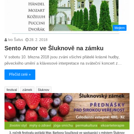
Mejlem
Ivo Šafus
28. 2. 2018
Sento Amor ve Šluknově na zámku
V sobotu 10. března 2018 jsou zváni všichni přátelé krásné hudby,
pěveckého umění a klávesové interpretace na sváteční koncert z…
Přečíst celé »
festival
zámek
šluknov