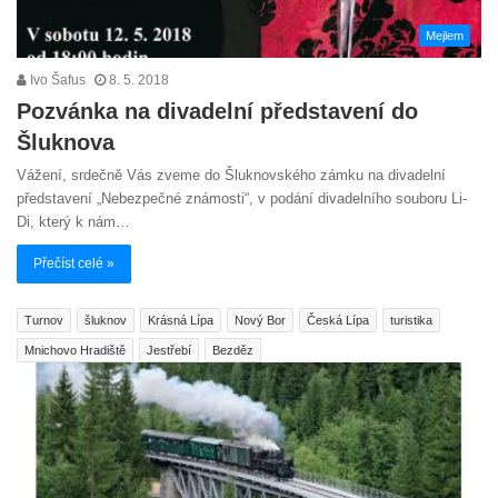
Mejlem
Ivo Šafus
8. 5. 2018
Pozvánka na divadelní představení do
Šluknova
Vážení, srdečně Vás zveme do Šluknovského zámku na divadelní
představení „Nebezpečné známosti“, v podání divadelního souboru Li-
Di, který k nám…
Přečíst celé »
Turnov
šluknov
Krásná Lípa
Nový Bor
Česká Lípa
turistika
Mnichovo Hradiště
Jestřebí
Bezděz