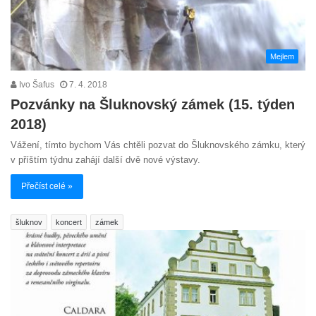
Mejlem
Ivo Šafus
7. 4. 2018
Pozvánky na Šluknovský zámek (15. týden
2018)
Vážení, tímto bychom Vás chtěli pozvat do Šluknovského zámku, který
v příštím týdnu zahájí další dvě nové výstavy.
Přečíst celé »
šluknov
koncert
zámek