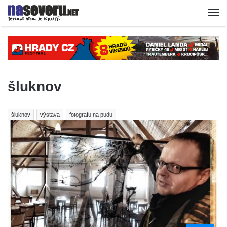
šluknov
šluknov
výstava
fotografu na pudu