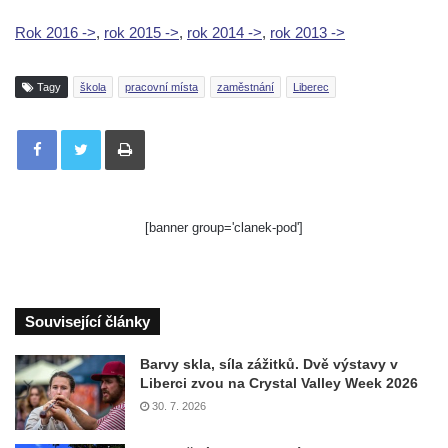
Rok 2016 ->
,
rok 2015 ->
,
rok 2014 ->
,
rok 2013 ->
Tagy
škola
pracovní místa
zaměstnání
Liberec
Tisknout
[banner group='clanek-pod']
Související články
Barvy skla, síla zážitků. Dvě výstavy v
Liberci zvou na Crystal Valley Week 2026
30. 7. 2026