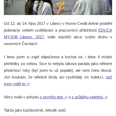
Od 12. do 14. října 2017 v Liberci v Home Credit Aréně proběhl
jedenáctý veletrh vzdělávání a pracovních příležitostí
EDUCA
MYJOB Liberec 2017
, stále největší akce svého druhu v
severních Čechách.
I letos jsem si zajel odpočinout a kochat se, i letos 4 módní
přehlídky za sebou. Sice to nebyla taková paráda jako některé
předchozí roky (byl jsem tu už popáté), ale není čeho litovat.
Jen koukám, že některé školy asi vystřídaly víc kolekcí,
než
jsem viděl já ->
.
Něco málo v pohybu
z prvního dne ->
a
z průběhu veletrhu ->
Takže jako každoročně, několik setů: