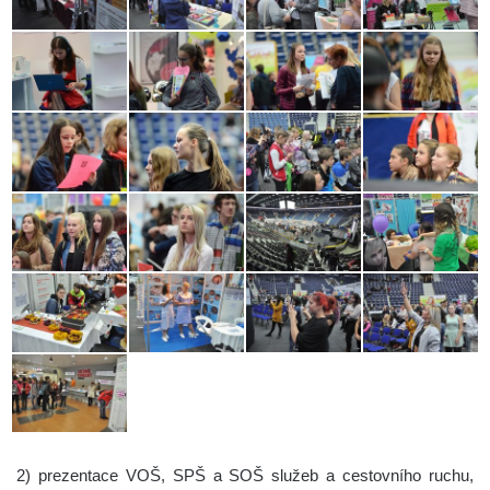
2) prezentace VOŠ, SPŠ a SOŠ služeb a cestovního ruchu,