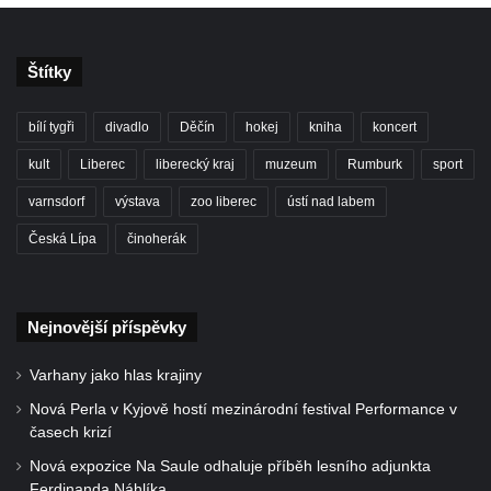
Štítky
bílí tygři
divadlo
Děčín
hokej
kniha
koncert
kult
Liberec
liberecký kraj
muzeum
Rumburk
sport
varnsdorf
výstava
zoo liberec
ústí nad labem
Česká Lípa
činoherák
Nejnovější příspěvky
Varhany jako hlas krajiny
Nová Perla v Kyjově hostí mezinárodní festival Performance v
časech krizí
Nová expozice Na Saule odhaluje příběh lesního adjunkta
Ferdinanda Náhlíka