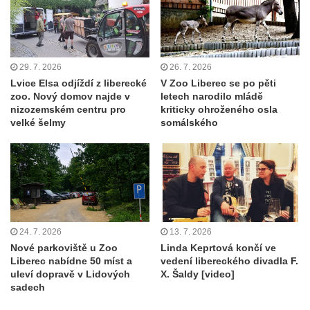
29. 7. 2026
26. 7. 2026
Lvice Elsa odjíždí z liberecké
V Zoo Liberec se po pěti
zoo. Nový domov najde v
letech narodilo mládě
nizozemském centru pro
kriticky ohroženého osla
velké šelmy
somálského
24. 7. 2026
13. 7. 2026
Nové parkoviště u Zoo
Linda Keprtová končí ve
Liberec nabídne 50 míst a
vedení libereckého divadla F.
uleví dopravě v Lidových
X. Šaldy [video]
sadech