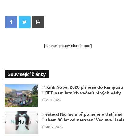
Tisknout
[banner group='clanek-pod']
Související články
Piknik Nobel 2026 přinese do kampusu
UJEP osm letních večerů plných vědy
2. 8. 2026
Festival NaHavla připomene v Ústí nad
Labem 90 let od narození Václava Havla
30. 7. 2026