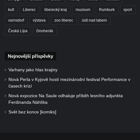
kult
Liberec
liberecký kraj
muzeum
Rumburk
sport
varnsdorf
výstava
zoo liberec
ústí nad labem
Česká Lípa
činoherák
Nejnovější příspěvky
Varhany jako hlas krajiny
Nová Perla v Kyjově hostí mezinárodní festival Performance v
časech krizí
Nová expozice Na Saule odhaluje příběh lesního adjunkta
Ferdinanda Náhlíka
Svět bez konce [komiks]