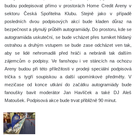
budou podepisovat přímo v prostorách Home Credit Areny v
sektoru Česká Spořitelna Klubu. Stejně jako v případě
posledních dvou podpisových akcí bude kladen důraz na
bezpečnost a plynulý průběh autogramiády. Do prostoru, kde se
autogramiáda uskuteční, se bude vcházet přes turniket hlídaný
ostrahou a druhým vstupem se bude zase odcházet ven tak,
aby se lidé nehromadili před hráči a nebránili tak dalším
zájemcům o podpisy. Ve fanshopu i ve stáncích na ochozu
Areny budou při této příležitosti v prodeji speciální podpisová
trička s tygří soupiskou a další upomínkové předměty. V
mezičase od konce utkání do začátku autogramiády bude
fanoušky bavit moderátor Jan Havlíček a také DJ Aleš
Matoušek. Podpisová akce bude trvat přibližně 90 minut.