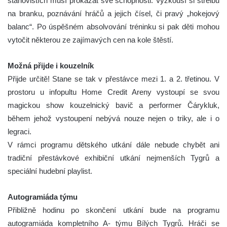
stanovištích musí prokázat své schopnosti. Vyzkouší si střelbu
na branku, poznávání hráčů a jejich čísel, či pravý „hokejový
balanc“. Po úspěšném absolvování tréninku si pak děti mohou
vytočit některou ze zajímavých cen na kole štěstí.
Možná přijde i kouzelník
Přijde určitě! Stane se tak v přestávce mezi 1. a 2. třetinou. V
prostoru u infopultu Home Credit Areny vystoupí se svou
magickou show kouzelnický bavič a performer Čárykluk,
během jehož vystoupení nebývá nouze nejen o triky, ale i o
legraci.
V rámci programu dětského utkání dále nebude chybět ani
tradiční přestávkové exhibiční utkání nejmenších Tygrů a
speciální hudební playlist.
Autogramiáda týmu
Přibližně hodinu po skončení utkání bude na programu
autogramiáda kompletního A- týmu Bílých Tygrů. Hráči se