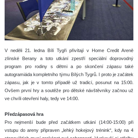
V neděli 21. ledna Bílí Tygři přivítají v Home Credit Areně
zlínské Berany a toto utkání zpestří speciální doprovodný
program pro rodiny s dětmi a po skončení zápasu také
autogramiáda kompletního týmu Bílých Tygrů. I proto je začátek
zápasu, jak je v tomto případě už tradicí, posunut na 15:00.
Ovšem první hry a soutěže pro dětské návštěvníky začnou už
ve chvíli otevření haly, tedy ve 14:00.
Předzápasová hra
Pro nejmenší bude před začátkem utkání (14:00-15:00) při
vstupu do areny připraven „lehký hokejový trénink“, kdy na 4