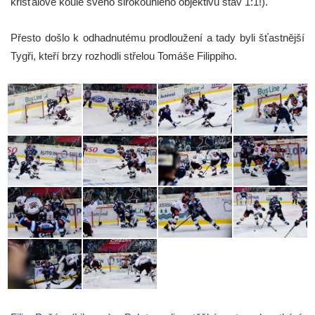
křišťálové koule svého širokoúhlého objektivu stav 1:1!).
Přesto došlo k odhadnutému prodloužení a tady byli šťastnější
Tygři, kteří brzy rozhodli střelou Tomáše Filippiho.