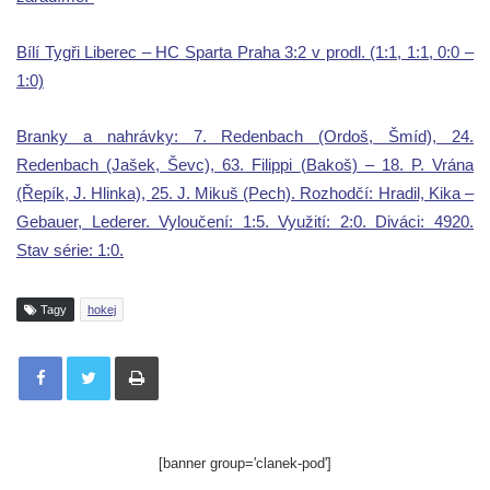
Bílí Tygři Liberec – HC Sparta Praha 3:2 v prodl. (1:1, 1:1, 0:0 –
1:0)
Branky a nahrávky: 7. Redenbach (Ordoš, Šmíd), 24.
Redenbach (Jašek, Ševc), 63. Filippi (Bakoš) – 18. P. Vrána
(Řepík, J. Hlinka), 25. J. Mikuš (Pech). Rozhodčí: Hradil, Kika –
Gebauer, Lederer. Vyloučení: 1:5. Využití: 2:0. Diváci: 4920.
Stav série: 1:0.
Tagy
hokej
Tisknout
[banner group='clanek-pod']