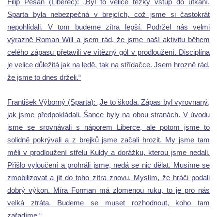
Filip Pešán (Liberec): „Byl to velice těžký vstup do utkání.
Sparta byla nebezpečná v brejcích, což jsme si častokrát
nepohlídali. V tom budeme zítra lepší. Podržel nás velmi
výrazně Roman Will a jsem rád, že jsme naší aktivitu během
celého zápasu přetavili ve vítězný gól v prodloužení. Disciplína
je velice důležitá jak na ledě, tak na střídačce. Jsem hrozně rád,
že jsme to dnes drželi.“
František Výborný (Sparta): „Je to škoda. Zápas byl vyrovnaný,
jak jsme předpokládali. Šance byly na obou stranách. V úvodu
jsme se srovnávali s náporem Liberce, ale potom jsme to
solidně pokrývali a z brejků jsme začali hrozit. My jsme tam
měli v prodloužení střelu Kuldy a dorážku, kterou jsme nedali.
Přišlo vyloučení a prohráli jsme, nedá se nic dělat. Musíme se
zmobilizovat a jít do toho zítra znovu. Myslím, že hráči podali
dobrý výkon. Míra Forman má zlomenou ruku, to je pro nás
velká ztráta. Budeme se muset rozhodnout, koho tam
zařadíme.“