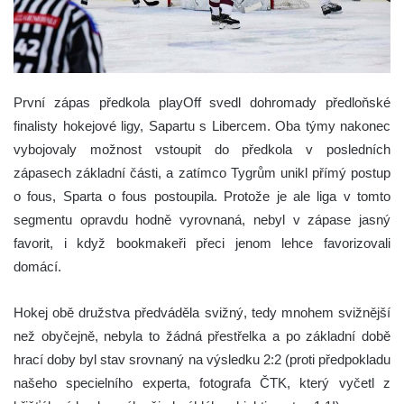
První zápas předkola playOff svedl dohromady předloňské
finalisty hokejové ligy, Sapartu s Libercem. Oba týmy nakonec
vybojovaly možnost vstoupit do předkola v posledních
zápasech základní části, a zatímco Tygrům unikl přímý postup
o fous, Sparta o fous postoupila. Protože je ale liga v tomto
segmentu opravdu hodně vyrovnaná, nebyl v zápase jasný
favorit, i když bookmakeři přeci jenom lehce favorizovali
domácí.
Hokej obě družstva předváděla svižný, tedy mnohem svižnější
než obyčejně, nebyla to žádná přestřelka a po základní době
hrací doby byl stav srovnaný na výsledku 2:2 (proti předpokladu
našeho specielního experta, fotografa ČTK, který vyčetl z