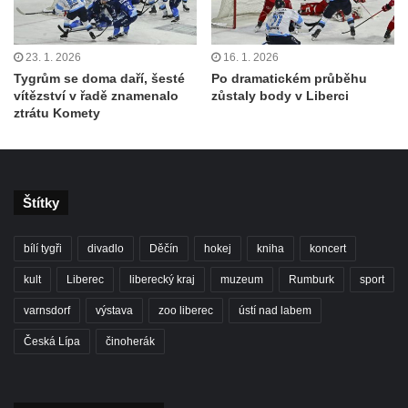
23. 1. 2026
16. 1. 2026
Tygrům se doma daří, šesté
Po dramatickém průběhu
vítězství v řadě znamenalo
zůstaly body v Liberci
ztrátu Komety
Štítky
bílí tygři
divadlo
Děčín
hokej
kniha
koncert
kult
Liberec
liberecký kraj
muzeum
Rumburk
sport
varnsdorf
výstava
zoo liberec
ústí nad labem
Česká Lípa
činoherák