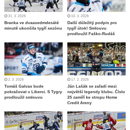
31. 3. 2026
10. 3. 2026
Branka ve dvaasedmdesáté
Další důležitý podpis pro
minutě ukončila tygří sezónu
tygří útok! Smlouvu
prodloužil Faško-Rudáš
2. 3. 2026
17. 2. 2026
Tomáš Galvas bude
Ján Lašák se zařadí mezi
pokračovat v Liberci. S Tygry
největší legendy klubu. Číslo
prodloužil smlouvu
25 zamíří ke stropu Home
Credit Areny