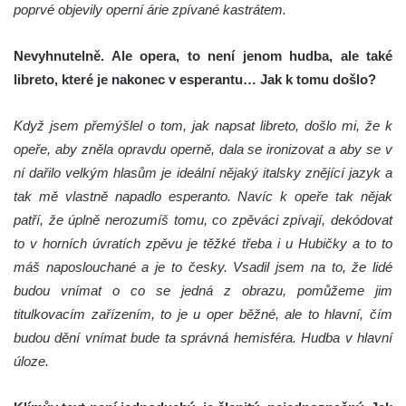
poprvé objevily operní árie zpívané kastrátem.
Nevyhnutelně. Ale opera, to není jenom hudba, ale také
libreto, které je nakonec v esperantu… Jak k tomu došlo?
Když jsem přemýšlel o tom, jak napsat libreto, došlo mi, že k
opeře, aby zněla opravdu operně, dala se ironizovat a aby se v
ní dařilo velkým hlasům je ideální nějaký italsky znějící jazyk a
tak mě vlastně napadlo esperanto. Navíc k opeře tak nějak
patří, že úplně nerozumíš tomu, co zpěváci zpívají, dekódovat
to v horních úvratích zpěvu je těžké třeba i u Hubičky a to to
máš naposlouchané a je to česky. Vsadil jsem na to, že lidé
budou vnímat o co se jedná z obrazu, pomůžeme jim
titulkovacím zařízením, to je u oper běžné, ale to hlavní, čím
budou dění vnímat bude ta správná hemisféra. Hudba v hlavní
úloze.