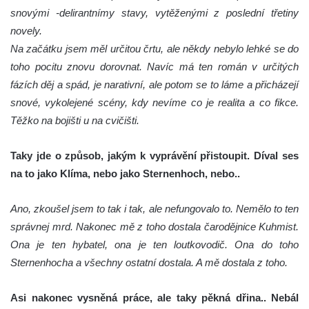
snovými -delirantnímy stavy, vytěženými z poslední třetiny
novely.
Na začátku jsem měl určitou črtu, ale někdy nebylo lehké se do
toho pocitu znovu dorovnat. Navíc má ten román v určitých
fázích děj a spád, je narativní, ale potom se to láme a přicházejí
snové, vykolejené scény, kdy nevíme co je realita a co fikce.
Těžko na bojišti u na cvičišti.
Taky jde o způsob, jakým k vyprávění přistoupit. Díval ses
na to jako Klíma, nebo jako Sternenhoch, nebo..
Ano, zkoušel jsem to tak i tak, ale nefungovalo to. Nemělo to ten
správnej mrd. Nakonec mě z toho dostala čarodějnice Kuhmist.
Ona je ten hybatel, ona je ten loutkovodič. Ona do toho
Sternenhocha a všechny ostatní dostala. A mě dostala z toho.
Asi nakonec vysněná práce, ale taky pěkná dřina.. Nebál