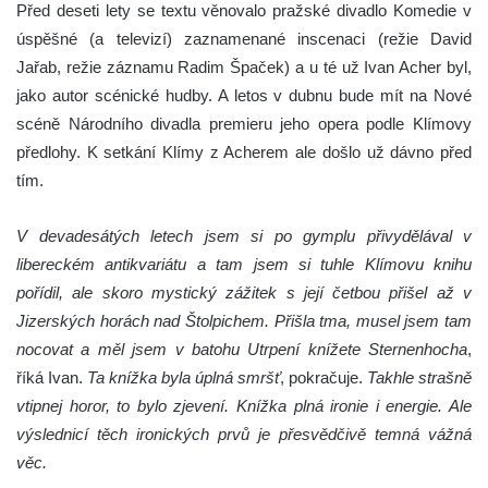
Před deseti lety se textu věnovalo pražské divadlo Komedie v
úspěšné (a televizí) zaznamenané inscenaci (režie David
Jařab, režie záznamu Radim Špaček) a u té už Ivan Acher byl,
jako autor scénické hudby. A letos v dubnu bude mít na Nové
scéně Národního divadla premieru jeho opera podle Klímovy
předlohy. K setkání Klímy z Acherem ale došlo už dávno před
tím.
V devadesátých letech jsem si po gymplu přivydělával v
libereckém antikvariátu a tam jsem si tuhle Klímovu knihu
pořídil, ale skoro mystický zážitek s její četbou přišel až v
Jizerských horách nad Štolpichem. Přišla tma, musel jsem tam
nocovat a měl jsem v batohu Utrpení knížete Sternenhocha
,
říká Ivan.
Ta knížka byla úplná smršť
, pokračuje.
Takhle strašně
vtipnej horor, to bylo zjevení. Knížka plná ironie i energie. Ale
výslednicí těch ironických prvů je přesvědčivě temná vážná
věc.