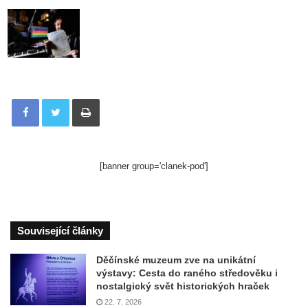
Tisknout
[banner group='clanek-pod']
Související články
Děčínské muzeum zve na unikátní
výstavy: Cesta do raného středověku i
nostalgický svět historických hraček
22. 7. 2026