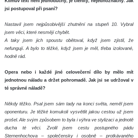
Klímův text není jednoduchý, je členitý, nejednoznačný. Jak
jsi postupoval při psaní?
Nastavil jsem nejpůsobivější zhutnění na stupeň 10. Vybral
jsem věci, které nesmějí chybět.
A taky jsem jich spoustu obětoval, když jsem zjistil, že
nefungují. A bylo to těžké, když jsem je měl, třeba izolované,
hodně rád.
Opera nebo i každé jiné celovečerní dílo by mělo mít
jednotnou náladu a držet pohromadě. Jak jsi se udržoval v
té správné náladě?
Někdy těžko. Psal jsem sám tady na konci světa, neměl jsem
oponenturu. Je těžké komukoli vysvětlit jakou cestou už jsem
prošel. Ale svým způsobem to byla i výhra ve stylizaci a jednotě
ducha té věci. Zvolil jsem cestu postupného pádu
Sternenhochova – společensky i osobně – protkávaného