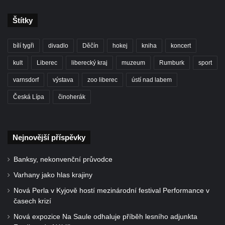
Štítky
bílí tygři
divadlo
Děčín
hokej
kniha
koncert
kult
Liberec
liberecký kraj
muzeum
Rumburk
sport
varnsdorf
výstava
zoo liberec
ústí nad labem
Česká Lípa
činoherák
Nejnovější příspěvky
Banksy, nekonvenční průvodce
Varhany jako hlas krajiny
Nová Perla v Kyjově hostí mezinárodní festival Performance v
časech krizí
Nová expozice Na Saule odhaluje příběh lesního adjunkta