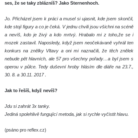
ses, že se taky zblázníš? Jako Sternenhoch.
Jo. Přicházel jsem k práci a musel si ujasnit, kde jsem skončil,
kde stojí figury a co je čeká. V jednu chvili jsou všichni na scéně
a nevíš, kdo je živý a kdo mrtvý. Hrabalo mi z toho,
že se i
mozek zastavil. Naposledy, když jsem neočekávaně vyhrál ten
konkurs na znělky Vltavy a oni mi naznačili, že těch znělek
nebude pět hlavních, ale 57 pro všechny pořady…a byl jsem s
operou v půlce. Tedy duševní hroby hlásím dle diáře na 23.7.,
30. 8. a 30.11. 2017 .
Jak to řešíš, když nevíš?
Jdu si zahrát 3x tanky.
Jediná spolehlivě fungující metoda, jak si rychle vyčistit hlavu.
(psáno pro reflex.cz)