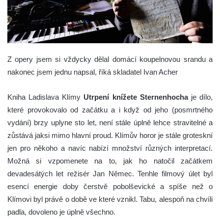
Z opery jsem si vždycky dělal domácí koupelnovou srandu a
nakonec jsem jednu napsal, říká skladatel Ivan Acher
Kniha Ladislava Klímy
Utrpení knížete Sternenhocha
je dílo,
které provokovalo od začátku a i když od jeho (posmrtného
vydání) brzy uplyne sto let, není stále úplně lehce stravitelné a
zůstává jaksi mimo hlavní proud. Klímův horor je stále groteskní
jen pro někoho a navíc nabízí množství různých interpretací.
Možná si vzpomenete na to, jak ho natočil začátkem
devadesátých let režisér Jan Němec. Tenhle filmový úlet byl
esencí energie doby čerstvě pobolševické a spíše než o
Klímovi byl právě o době ve které vznikl. Tabu, alespoň na chvíli
padla, dovoleno je úplně všechno.