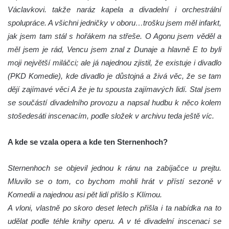
Václavkovi. takže naráz kapela a divadelní i orchestrální
spolupráce. A všichni jedničky v oboru…trošku jsem měl infarkt,
jak jsem tam stál s hořákem na střeše. O Agonu jsem věděl a
měl jsem je rád, Vencu jsem znal z Dunaje a hlavně E to byli
moji největší miláčci; ale já najednou zjistil, že existuje i divadlo
(PKD Komedie), kde divadlo je důstojná a živá věc, že se tam
dějí zajímavé věci A že je tu spousta zajímavých lidí. Stal jsem
se součástí divadelního provozu a napsal hudbu k něco kolem
stošedesáti inscenacím, podle složek v archivu teda ještě víc.
A kde se vzala opera a kde ten Sternenhoch?
Sternenhoch se objevil jednou k ránu na zabíjačce u prejtu.
Mluvilo se o tom, co bychom mohli hrát v přístí sezoně v
Komedii a najednou asi pět lidí přišlo s Klímou.
A vloni, vlastně po skoro deset letech přišla i ta nabídka na to
udělat podle téhle knihy operu. A v té divadelní inscenaci se