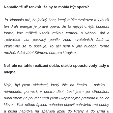
Napadlo tě už tenkrát, že by to mohla být opera?
Jo. Napadlo mě, že jediný žánr, který může evokovat a vybudit
ten druh energie je právě opera. Je to nejvýživnější hudební
forma, kde můžeš vsadit velkou, temnou a vážnou árii a
zpěvačce visí posraný pentle zpod svatebních šatů…a
vzájemně se to posiluje. To asi není v jiné hudební formě
možné. Adekvátní Klímovu humoru i tragice.
Než ale na tuhle realizaci došlo, uteklo spoustu vody tady u
mlejna.
Nojo, byl jsem skladatel, který žije na česko – polsko –
německém pomezí, v centru dění. Lezl jsem po střechách,
rubal stromy a po večerech jsem ukoptěnejma prstama rubal do
kláves. Pak někdo úplnou náhodou objevil nahrávku mé hudby
a přišla nabídka na spanilou jízdu do Prahy a do Brna k