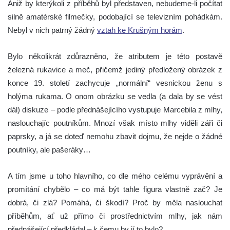
Aniž by kterýkoli z příběhů byl představen, nebudeme-li počítat
silně amatérské filmečky, podobající se televizním pohádkám.
Nebyl v nich patrný žádný
vztah ke Krušným horám
.
Bylo několikrát zdůrazněno, že atributem je této postavě
železná rukavice a meč, přičemž jediný předložený obrázek z
konce 19. století zachycuje „normální“ vesnickou ženu s
holýma rukama. O onom obrázku se vedla (a dala by se vést
dál) diskuze – podle přednášejícího vystupuje Marcebila z mlhy,
naslouchajíc poutníkům. Mnozí však místo mlhy viděli záři či
paprsky, a já se doteď nemohu zbavit dojmu, že nejde o žádné
poutníky, ale pašeráky…
A tím jsme u toho hlavního, co dle mého celému vyprávění a
promítání chybělo – co má být tahle figura vlastně zač? Je
dobrá, či zlá? Pomáhá, či škodí? Proč by měla naslouchat
příběhům, ať už přímo či prostřednictvím mlhy, jak nám
přednášející předkládal – k čemu by jí to bylo?