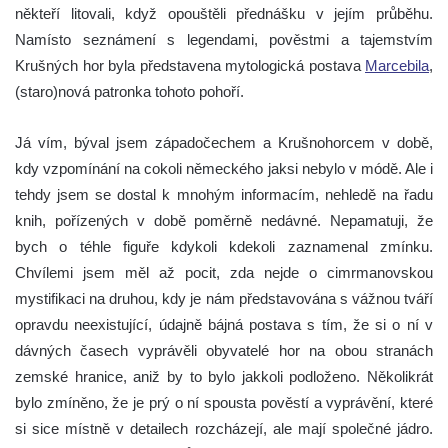
někteří litovali, když opouštěli přednášku v jejím průběhu.
Namísto seznámení s legendami, pověstmi a tajemstvím
Krušných hor byla představena mytologická postava
Marcebila
,
(staro)nová patronka tohoto pohoří.
Já vím, býval jsem západočechem a Krušnohorcem v době,
kdy vzpomínání na cokoli německého jaksi nebylo v módě. Ale i
tehdy jsem se dostal k mnohým informacím, nehledě na řadu
knih, pořízených v době poměrně nedávné. Nepamatuji, že
bych o téhle figuře kdykoli kdekoli zaznamenal zmínku.
Chvílemi jsem měl až pocit, zda nejde o cimrmanovskou
mystifikaci na druhou, kdy je nám představována s vážnou tváří
opravdu neexistující, údajně bájná postava s tím, že si o ní v
dávných časech vyprávěli obyvatelé hor na obou stranách
zemské hranice, aniž by to bylo jakkoli podloženo. Několikrát
bylo zmíněno, že je prý o ní spousta pověstí a vyprávění, které
si sice místně v detailech rozcházejí, ale mají společné jádro.