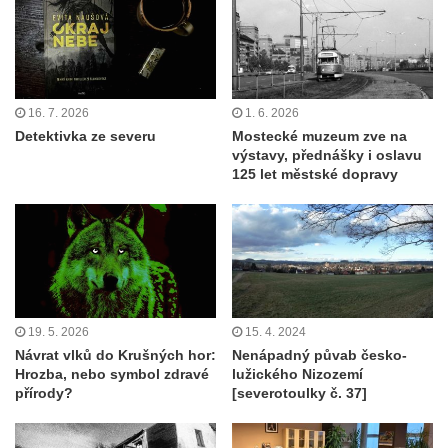
16. 7. 2026
1. 6. 2026
Detektivka ze severu
Mostecké muzeum zve na
výstavy, přednášky i oslavu
125 let městské dopravy
19. 5. 2026
15. 4. 2024
Návrat vlků do Krušných hor:
Nenápadný půvab česko-
Hrozba, nebo symbol zdravé
lužického Nizozemí
přírody?
[severotoulky č. 37]