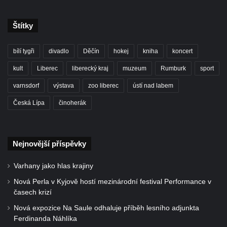
Štítky
bílí tygři
divadlo
Děčín
hokej
kniha
koncert
kult
Liberec
liberecký kraj
muzeum
Rumburk
sport
varnsdorf
výstava
zoo liberec
ústí nad labem
Česká Lípa
činoherák
Nejnovější příspěvky
Varhany jako hlas krajiny
Nová Perla v Kyjově hostí mezinárodní festival Performance v
časech krizí
Nová expozice Na Saule odhaluje příběh lesního adjunkta
Ferdinanda Náhlíka