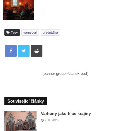
Tagy
varnsdorf
přednáška
Tisknout
[banner group='clanek-pod']
Související články
Varhany jako hlas krajiny
7. 8. 2026