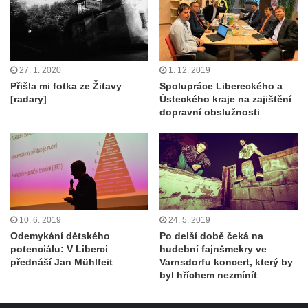
27. 1. 2020
1. 12. 2019
Přišla mi fotka ze Žitavy
Spolupráce Libereckého a
[radary]
Ústeckého kraje na zajištění
dopravní obslužnosti
10. 6. 2019
24. 5. 2019
Odemykání dětského
Po delší době čeká na
potenciálu: V Liberci
hudební fajnšmekry ve
přednáší Jan Mühlfeit
Varnsdorfu koncert, který by
byl hříchem nezmínít