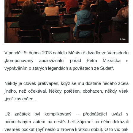
V
pondělí 9. dubna 2018 nabídlo Městské divadlo ve Varnsdorfu
„komponovaný audiovizuální pořad Petra Mikšíčka s
vyprávěním o starých legendách a pověstech ze Sudet“
.
Někdy je člověk překvapen, když se mu dostane něčeho zcela
jiného, než očekával. Někdy potěšen, obohacen, někdy však
„jen“ zaskočen…
Už začátek byl komplikovaný – přednášející uvázl s
porouchaným autem na cestě. Leč zájemci na něho dokázali
vesměs počkat (byť nešlo o zrovna krátkou dobu). O to víc pak