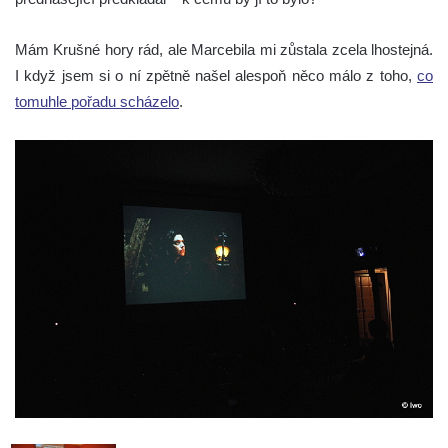
Mám Krušné hory rád, ale Marcebila mi zůstala zcela lhostejná.
I když jsem si o ní zpětně našel alespoň něco málo z toho,
co
tomuhle pořadu scházelo
.