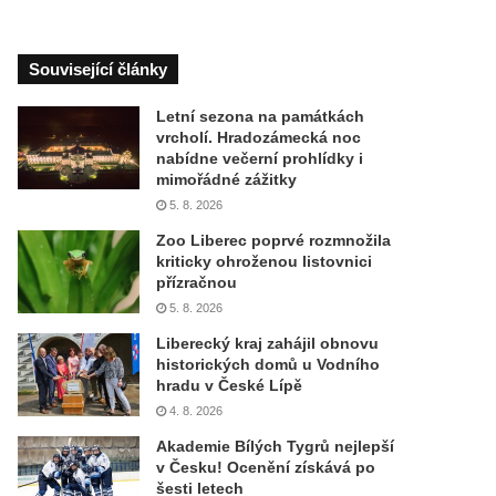
Související články
Letní sezona na památkách
vrcholí. Hradozámecká noc
nabídne večerní prohlídky i
mimořádné zážitky
5. 8. 2026
Zoo Liberec poprvé rozmnožila
kriticky ohroženou listovnici
přízračnou
5. 8. 2026
Liberecký kraj zahájil obnovu
historických domů u Vodního
hradu v České Lípě
4. 8. 2026
Akademie Bílých Tygrů nejlepší
v Česku! Ocenění získává po
šesti letech