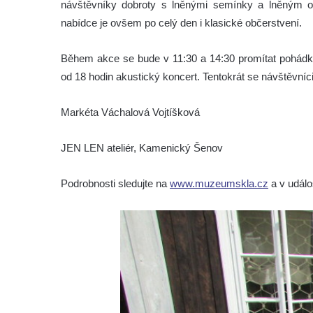
návštěvníky dobroty s lněnými semínky a lněným o
nabídce je ovšem po celý den i klasické občerstvení.
Během akce se bude v 11:30 a 14:30 promítat pohádka 
od 18 hodin akustický koncert. Tentokrát se návštěvní
Markéta Váchalová Vojtíšková
JEN LEN ateliér, Kamenický Šenov
Podrobnosti sledujte na
www.muzeumskla.cz
a v událo