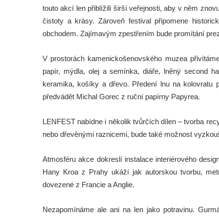
touto akcí len přiblížili širší veřejnosti, aby v něm z
čistoty a krásy. Zároveň festival připomene histori
obchodem. Zajímavým zpestřením bude promítání prezen
V prostorách kamenickošenovského muzea přivítáme p
papír, mýdla, olej a semínka, diáře, lněný second ha
keramika, košíky a dřevo. Předení lnu na kolovratu
předvádět Michal Gorec z ruční papírny Papyrea.
LENFEST nabídne i několik tvůrčích dílen – tvorba rec
nebo dřevěnými raznicemi, bude také možnost vyzkouše
Atmosféru akce dokreslí instalace interiérového desig
Hany Kroa z Prahy ukáží jak autorskou tvorbu, metr
dovezené z Francie a Anglie.
Nezapomínáme ale ani na len jako potravinu. Gurm