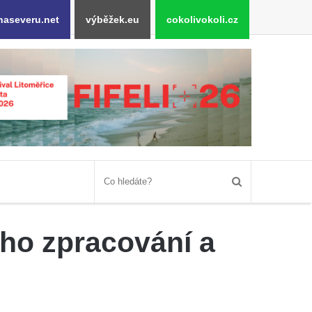
naseveru.net
výběžek.eu
cokolivokoli.cz
eho zpracování a