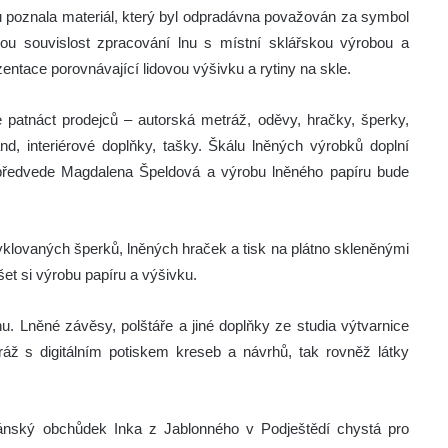
novu poznala materiál, který byl odpradávna považován za symbol
ckou souvislost zpracování lnu s místní sklářskou výrobou a
tace porovnávající lidovou výšivku a rytiny na skle.
atnáct prodejců – autorská metráž, oděvy, hračky, šperky,
nd, interiérové doplňky, tašky. Škálu lněných výrobků doplní
 předvede Magdalena Špeldová a výrobu lněného papíru bude
yklovaných šperků, lněných hraček a tisk na plátno skleněnými
t si výrobu papíru a výšivku.
nu. Lněné závěsy, polštáře a jiné doplňky ze studia výtvarnice
áž s digitálním potiskem kreseb a návrhů, tak rovněž látky
ánský obchůdek Inka z Jablonného v Podještědí chystá pro